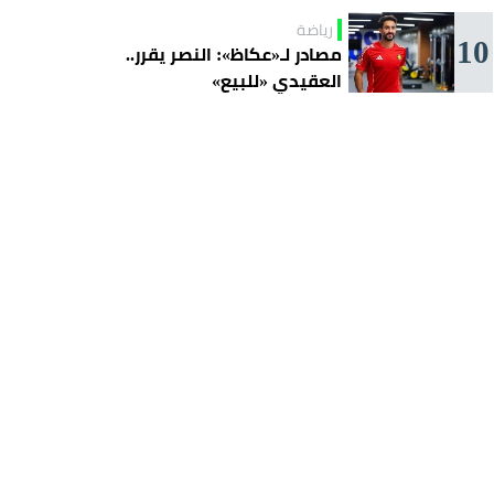
رياضة
10
مصادر لـ«عكاظ»: النصر يقرر..
العقيدي «للبيع»