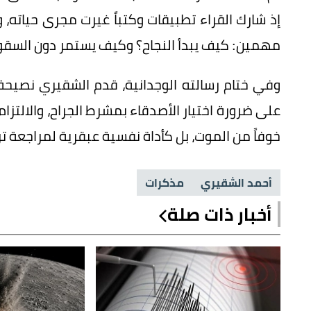
إذ شارك القراء تطبيقات وكتباً غيرت مجرى حيات
مهمين: كيف يبدأ النجاح؟ وكيف يستمر دون السقو
وفي ختام رسالته الوجدانية، قدم الشقيري نصيحة 
على ضرورة اختيار الأصدقاء بمشرط الجراح، والالتزام 
خوفاً من الموت، بل كأداة نفسية عبقرية لمراجعة ترت
أحمد الشقيري
مذكرات
أخبار ذات صلة