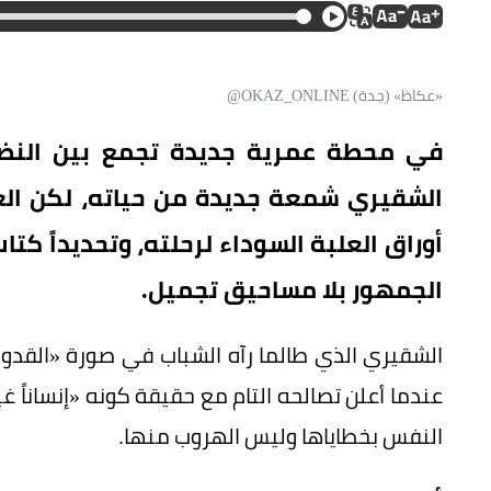
«عكاظ» (جدة) OKAZ_ONLINE@
في محطة عمرية جديدة تجمع بين النضج 
الشقيري شمعة جديدة من حياته، لكن العيد
أوراق العلبة السوداء لرحلته، وتحديداً كت
الجمهور بلا مساحيق تجميل.
الشقيري الذي طالما رآه الشباب في صورة «القدوة
عندما أعلن تصالحه التام مع حقيقة كونه «إنساناً غ
النفس بخطاياها وليس الهروب منها.