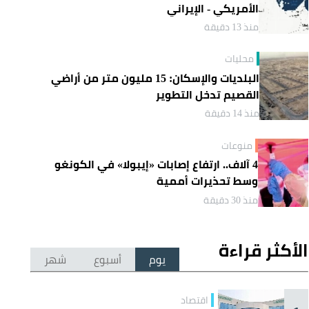
الأمريكي - الإيراني
منذ 13 دقيقة
محليات
البلديات والإسكان: 15 مليون متر من أراضي
القصيم تدخل التطوير
منذ 14 دقيقة
منوعات
4 آلاف.. ارتفاع إصابات «إيبولا» في الكونغو
وسط تحذيرات أممية
منذ 30 دقيقة
الأكثر قراءة
يوم
أسبوع
شهر
اقتصاد