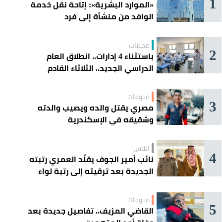
1
«الموارد البشرية»: إتاحة نقل خدمة
الوافد من منشأة إلى فرد
محليات
2
باستثناء 4 إدارات.. انطلاق العام
الدراسي الجديد.. الثلاثاء القادم
منوعات
3
مصري يقتل والده ويصيب والدته
وشقيقه في الإسكندرية
الناس
4
نائب أمير الجوف يقلّد العمري رتبته
الجديدة بعد ترقيته إلى رتبة لواء
منوعات
5
القاضي المزيف.. تفاصيل جديدة بعد