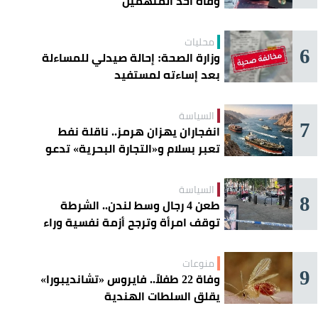
وفاة أحد المتهمين
محليات
6
وزارة الصحة: إحالة صيدلي للمساءلة
بعد إساءته لمستفيد
السياسة
7
انفجاران يهزان هرمز.. ناقلة نفط
تعبر بسلام و«التجارة البحرية» تدعو
السفن إلى الحذر
السياسة
8
طعن 4 رجال وسط لندن.. الشرطة
توقف امرأة وترجح أزمة نفسية وراء
الهجوم
منوعات
9
وفاة 22 طفلاً.. فايروس «تشانديبورا»
يقلق السلطات الهندية