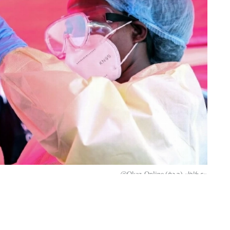
«عكاظ» (جدة) Okaz-Online@
ارتفع عدد الإصابات المؤكدة بفايروس إيب
3973 حالة؛ بينها 1801 و