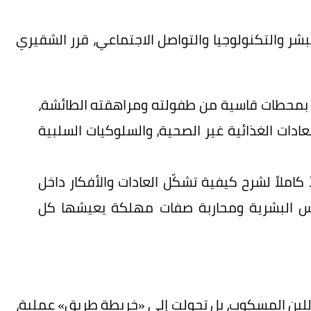
بشر والتكنولوجيا والتواصل الاجتماعي، قرر الشقيري
ة بمحطات قاسية من طفولته ومراهقته الطائشة،
عادات الغذائية غير الصحية، والسلوكيات السلبية
ملاً لشرح كيفية تشكّل العادات والأفكار داخل
نفس البشرية ومحاربة صفات مهلكة يعيشها كل
 اللبن المسكوب، بل تحولت إلى «خريطة طريق» عملية،