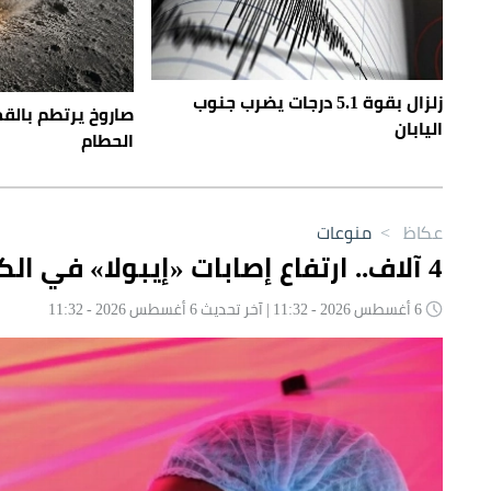
زلزال بقوة 5.1 درجات يضرب جنوب
صاروخ يرتطم بالق
اليابان
الحطام
عكاظ
>
منوعات
4 آلاف.. ارتفاع إصابات «إيبولا» في الكونغو وسط تحذيرات أممية
6 أغسطس 2026 - 11:32 | آخر تحديث 6 أغسطس 2026 - 11:32