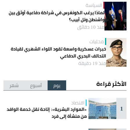
السياسة
لماذا يرغب الكونغرس في شراكة دفاعية أوثق بين
واشنطن وتل أبيب؟
منذ 10 دقائق
محليات
خبرات عسكرية واسعة تقود اللواء الشهري لقيادة
التحالف البحري الدفاعي
منذ 19 دقيقة
الأكثر قراءة
يوم
أسبوع
شهر
اقتصاد
1
«الموارد البشرية»: إتاحة نقل خدمة الوافد
من منشأة إلى فرد