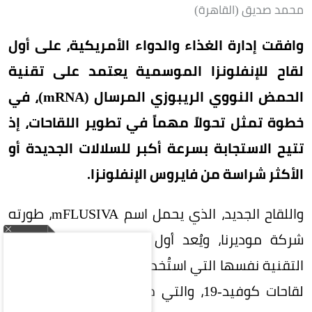
محمد صديق (القاهرة)
وافقت إدارة الغذاء والدواء الأمريكية، على أول
لقاح للإنفلونزا الموسمية يعتمد على تقنية
الحمض النووي الريبوزي المرسال (mRNA)، في
خطوة تمثل تحولاً مهماً في تطوير اللقاحات، إذ
تتيح الاستجابة بسرعة أكبر للسلالات الجديدة أو
الأكثر شراسة من فايروس الإنفلونزا.
واللقاح الجديد، الذي يحمل اسم mFLUSIVA، طورته
شركة موديرنا، ويُعد أول لقاح للإنفلونزا يستخدم
التقنية نفسها التي استُخدمت على نطاق واسع في
لقاحات كوفيد-19، والتي مكنت العلماء من تطوير