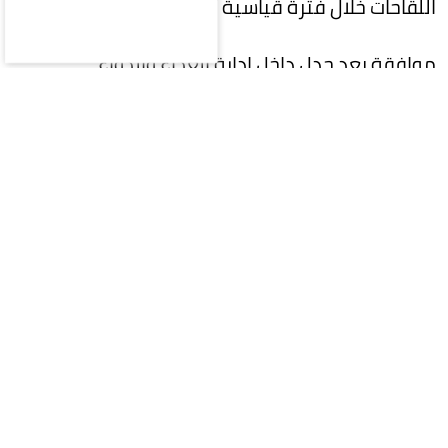
اللقاحات خلال فترة قياسية أثناء الجائحة.
موافقة بعد جدل داخل إدارة الغذاء والدواء
جاءت الموافقة بعد أشهر من الجدل، إذ كانت إدارة
الغذاء والدواء قد رفضت في البداية حتى مراجعة
طلب الشركة للحصول على الترخيص، في قرار غير
معتاد أثار انتقادات واسعة داخل الأوساط العلمية
والطبية، قبل أن تتراجع عن موقفها وتباشر تقييم
الملف، الذي انتهى بالموافقة على اللقاح.
وتزامن ذلك مع قرارات اتخذها وزير الصحة الأمريكي
روبرت إف. كينيدي الابن، تضمنت إلغاء 22 مشروعاً
بحثياً لتطوير لقاحات تعتمد على تقنية mRNA، ضمن