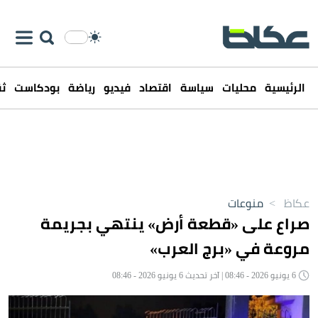
الرئيسية
محليات
سياسة
اقتصاد
فيديو
رياضة
بودكاست
ثق
عكاظ
>
منوعات
صراع على «قطعة أرض» ينتهي بجريمة
مروعة في «برج العرب»
6 يونيو 2026 - 08:46 | آخر تحديث 6 يونيو 2026 - 08:46