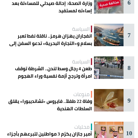
6
وزارة الصحة: إحالة صيدلي للمساءلة بعد
إساءته لمستفيد
السياسة
7
انفجاران يهزان هرمز.. ناقلة نفط تعبر
بسلام و«التجارة البحرية» تدعو السفن إلى
الحذر
السياسة
8
طعن 4 رجال وسط لندن.. الشرطة توقف
امرأة وترجح أزمة نفسية وراء الهجوم
منوعات
9
وفاة 22 طفلاً.. فايروس «تشانديبورا» يقلق
السلطات الهندية
محليات
10
أمير جازان يكرّم 3 مواطنين لتبرعهم بأجزاء