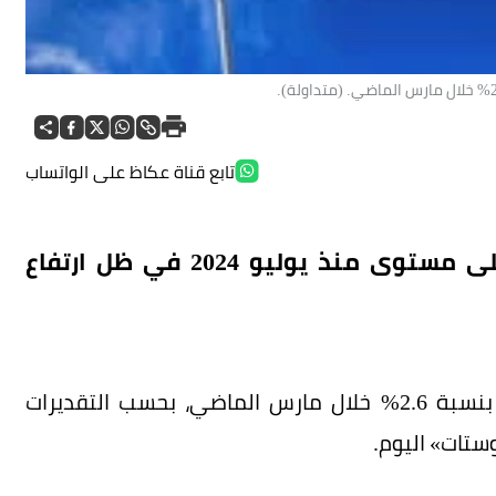
تابع قناة عكاظ على الواتساب
زاد معدل التضخم في منطقة اليورو لأعلى مستوى منذ يوليو 2024 في ظل ارتفاع
وارتفعت أسعار المستهلكين على أساس سنوي بنسبة 2.6% خلال مارس الماضي، بحسب التقديرات
ستات» اليوم.