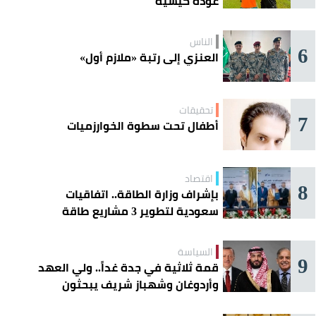
عودة كيسيه
الناس
6
العنزي إلى رتبة «ملازم أول»
تحقيقات
7
أطفال تحت سطوة الخوارزميات
اقتصاد
8
بإشراف وزارة الطاقة.. اتفاقيات
سعودية لتطوير 3 مشاريع طاقة
شمسية في سورية
السياسة
9
قمة ثلاثية في جدة غداً.. ولي العهد
وأردوغان وشهباز شريف يبحثون
تعزيز التعاون