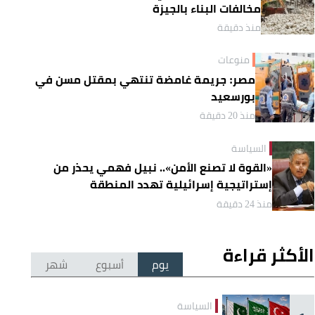
مخالفات البناء بالجيزة
منذ دقيقة
منوعات
مصر: جريمة غامضة تنتهي بمقتل مسن في
بورسعيد
منذ 20 دقيقة
السياسة
«القوة لا تصنع الأمن».. نبيل فهمي يحذر من
إستراتيجية إسرائيلية تهدد المنطقة
منذ 24 دقيقة
الأكثر قراءة
يوم
أسبوع
شهر
السياسة