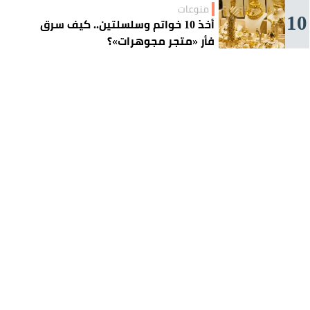
منوعات
10
أخذ 10 خواتم وسلسلتين.. كيف سرق
فأر «متجر مجوهرات»؟