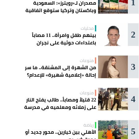
1
مصدران لـ«رويترز»: السعودية
وباكستان وتركيا ستوقع اتفاقية
«دفاع مشترك» اليوم في جدة
محليات
2
بينهم طفل وامرأة.. 11 مصاباً
باعتداءات حوثية على نجران
منوعات
3
من الشهرة إلى المشنقة.. ما سر
إحالة «إعلامية شهيرة» للإعدام؟
منوعات
4
22 قتيلاً ومصاباً.. طالب يفتح النار
على زملائه ومعلميه في مدرسة
ثانوية
رياضة
5
الأهلي بين خيارين.. محور جديد أو