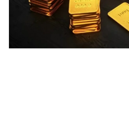
 مستوى في سبعة أسابيع، مدعومة بضعف
ت رفع أسعار الفائدة.
وصعد الذهب في المعاملات الفورية بنسبة 2.6% إلى 4348.87 دولار للأوقية، متجهاً إلى تسجيل أفضل
أداء أسبوعي له في سبعة أشهر، فيما ارتفعت العقود الأمريكية الآجلة للذهب بنسبة 2.5% إلى 4408