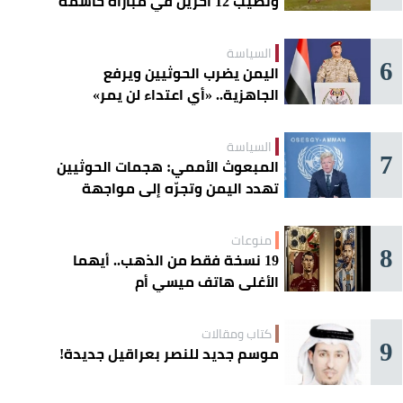
وتصيب 12 آخرين في مباراة حاسمة
السياسة
6
اليمن يضرب الحوثيين ويرفع
الجاهزية.. «أي اعتداء لن يمر»
السياسة
7
المبعوث الأممي: هجمات الحوثيين
تهدد اليمن وتجرّه إلى مواجهة
إقليمية
منوعات
8
19 نسخة فقط من الذهب.. أيهما
الأغلى هاتف ميسي أم
«كريستيانو»؟
كتاب ومقالات
9
موسم جديد للنصر بعراقيل جديدة!