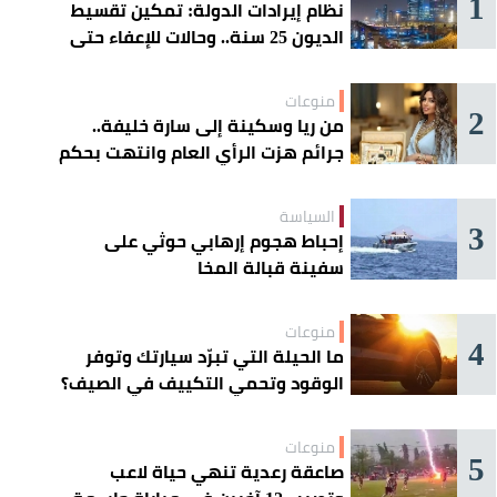
1
نظام إيرادات الدولة: تمكين تقسيط
الديون 25 سنة.. وحالات للإعفاء حتى
مليون ريال
منوعات
2
من ريا وسكينة إلى سارة خليفة..
جرائم هزت الرأي العام وانتهت بحكم
الإعدام
السياسة
3
إحباط هجوم إرهابي حوثي على
سفينة قبالة المخا
منوعات
4
ما الحيلة التي تبرّد سيارتك وتوفر
الوقود وتحمي التكييف في الصيف؟
منوعات
5
صاعقة رعدية تنهي حياة لاعب