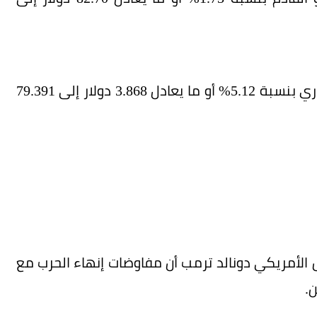
كما ارتفعت العقود الآجلة للفضة تسليم أبريل الجاري بنسبة 5.12% أو ما يعادل 3.868 دولار إلى 79.391
يس الأمريكي دونالد ترمب أن مفاوضات إنهاء الحرب مع
ن.