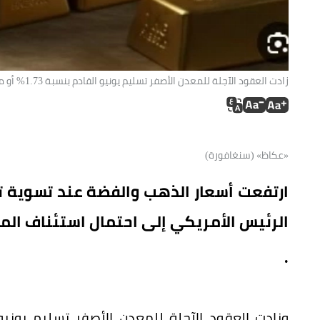
زادت العقود الآجلة للمعدن الأصفر تسليم يونيو القادم بنسبة 1.73% أو ما يعادل 82.70 دولار إلى 4850.10 دولار للأوقية. (متداولة).
«عكاظ» (سنغافورة)
ارتفعت أسعار الذهب والفضة عند تسوية تعا
الرئيس الأمريكي إلى احتمال استئناف المف
.