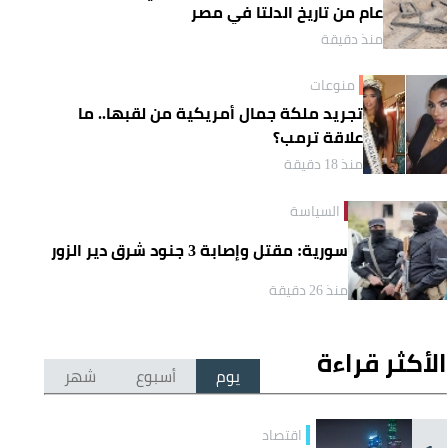
عام من تاريخ الدلتا في مصر
منذ دقيقة
منوعات
تجريد ملكة جمال أمريكية من لقبها.. ما
علاقة ترمب؟
منذ 18 دقيقة
السياسة
سورية: مقتل وإصابة 3 جنود شرق دير الزور
منذ 26 دقيقة
الأكثر قراءة
يوم
أسبوع
شهر
اقتصاد