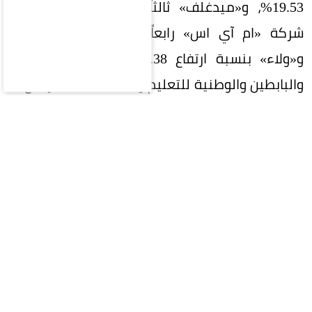
19.53%، و«ميدغلف» ثالثاً بنسبة 16.93%، وحلت
شركة «ام آي اس» رابعاً بنسبة صعود 15.75%،
و«ولاء» بنسبة ارتفاع 15.38%، و«الأندية للرياضة،
والبابطين والوطنية للتعليم وأسلاك» بنسب ارتفاع ما
بين 14 - 15%، ثم «اليمامة للحديد، وأسترا الصناعية»
بنسب تتراوح بين 13-14%، ثم «التعاونية» بنسبة
ارتفاع 12.48%، وارتفاع شركتي «دي بي اس والوسائل
الصناعية» بين 11-12%، ثم شركات «رعاية، بي سي آي،
سابتكو، بوبا العربية» بنسبة تتجاوز 10%.
أما الشركات التي سجلت انخفاضاً يتجاوز 10% فقد
اقتصرت على شركتين فقط، تبوك الزراعية بنسبة