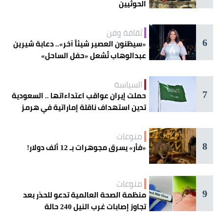
الحوثيين
ثقافة وفن
6
«سيظنون العصير شيئاً آخر».. دعابة شيرين
عبدالوهاب تُشعل «حفل الساحل»
السياسة
7
حملت إيران عواقب اعتداءاتها .. السعودية
تدين استهداف ناقلة إماراتية في هرمز
منوعات
8
«فأر» يسرق مجوهرات بـ 12 ألف دولار!
منوعات
9
منظمة الصحة العالمية تدعو للحذر بعد
تجاوز إصابات غرب النيل 240 حالة