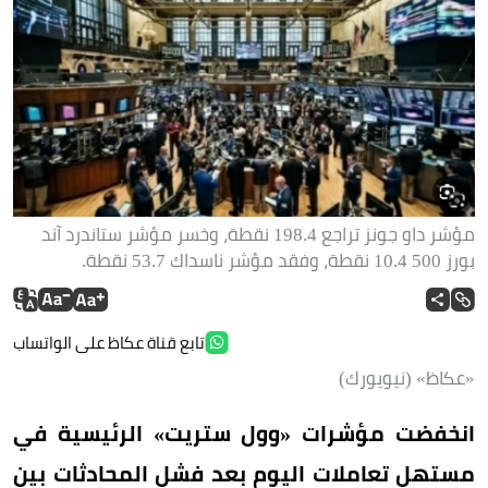
مؤشر داو جونز تراجع 198.4 نقطة، وخسر مؤشر ستاندرد آند
بورز 500 10.4 نقطة، وفقد مؤشر ناسداك 53.7 نقطة.
تابع قناة عكاظ على الواتساب
«عكاظ» (نيويورك)
انخفضت مؤشرات «وول ستريت» الرئيسية في
مستهل تعاملات اليوم بعد فشل المحادثات بين