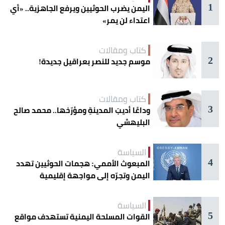
1
اليمن يضرب الحوثيين ويرفع الجاهزية.. «أي
اعتداء لن يمر»
كتاب ومقالات
2
موسم جديد للنصر بعراقيل جديدة!
كتاب ومقالات
3
وداعًا أديبَ المدينةِ ومؤرّخها.. محمد صالح
البليهشي
السياسة
4
المبعوث الأممي: هجمات الحوثيين تهدد
اليمن وتجرّه إلى مواجهة إقليمية
السياسة
5
القوات المسلحة اليمنية تستهدف مواقع