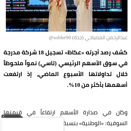
عبدالرحمن المصباحي (جدة) sobhe90@
كشف رصد أجرته «عكاظ» تسجيل 18 شركة مدرجة
في سوق الأسهم الرئيسي (تاسي) نمواً ملحوظاً
خلال تداولاتها الأسبوع الماضي، إذ ارتفعت
أسهمها بأكثر من 10%.
وكان في صدارة الأسهم ارتفاعاً في قيمتها
السوقية: «الوطنية» بنسبة 23.3%، ثم «أسيج» بنسبة