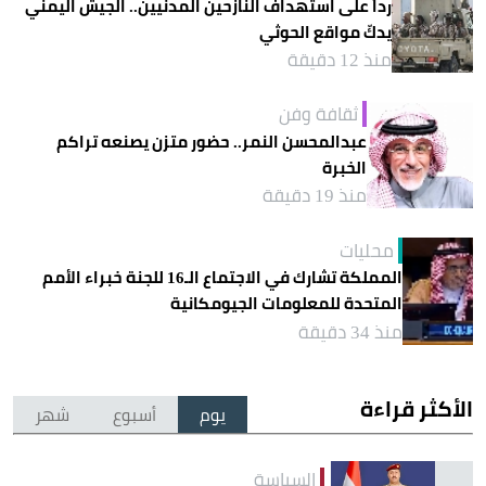
رداً على استهداف النازحين المدنيين.. الجيش اليمني
يدكّ مواقع الحوثي
منذ 12 دقيقة
ثقافة وفن
عبدالمحسن النمر.. حضور متزن يصنعه تراكم
الخبرة
منذ 19 دقيقة
محليات
المملكة تشارك في الاجتماع الـ16 للجنة خبراء الأمم
المتحدة للمعلومات الجيومكانية
منذ 34 دقيقة
الأكثر قراءة
يوم
أسبوع
شهر
السياسة