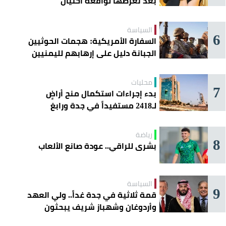
بعد تعرُّضها لواقعة احتيال
السياسة
6
السفارة الأمريكية: هجمات الحوثيين
الجبانة دليل على إرهابهم لليمنيين
محليات
7
بدء إجراءات استكمال منح أراضٍ
لـ2418 مستفيداً في جدة ورابغ
والليث
رياضة
8
بشرى للراقي.. عودة صانع الألعاب
السياسة
9
قمة ثلاثية في جدة غداً.. ولي العهد
وأردوغان وشهباز شريف يبحثون
تعزيز التعاون