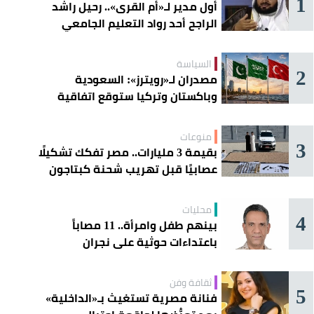
1
أول مدير لـ«أم القرى».. رحيل راشد
الراجح أحد رواد التعليم الجامعي
السياسة
2
مصدران لـ«رويترز»: السعودية
وباكستان وتركيا ستوقع اتفاقية
«دفاع مشترك» اليوم في جدة
منوعات
3
بقيمة 3 مليارات.. مصر تفكك تشكيلًا
عصابيًا قبل تهريب شحنة كبتاجون
ضخمة
محليات
4
بينهم طفل وامرأة.. 11 مصاباً
باعتداءات حوثية على نجران
ثقافة وفن
5
فنانة مصرية تستغيث بـ«الداخلية»