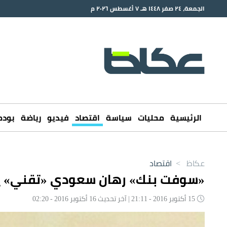
الجمعة، ٢٤ صفر ١٤٤٨ هـ ٧ أغسطس ٢٠٢٦ م
الرئيسية
محليات
سياسة
اقتصاد
فيديو
رياضة
بود
عكاظ
>
اقتصاد
«سوفت بنك» رهان سعودي «تقني» يو
15 أكتوبر 2016 - 21:11 | آخر تحديث 16 أكتوبر 2016 - 02:20