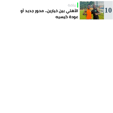
رياضة
10
الأهلي بين خيارين.. محور جديد أو
عودة كيسيه