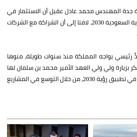
فة جدة المهندس محمد عادل عقيل أن الاستثمار في
التقنية والصناعة يمثل الذراع الأساسية لتحقيق رؤية السعودية 2030، لافتا إلى أن الشراكة مع الشركات
دٍّ رئيسي يواجه المملكة منذ سنوات طويلة، منوها
كر بزيارة ولي ولي العهد الأمير محمد بن سلمان لها
قبل عدة أسابيع وأبدت اهتماما ملحوظا بالاستثمار في تطبيق رؤية 2030، من خلال التوسع في المشاريع