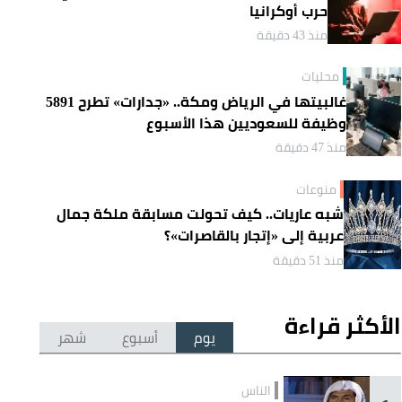
حرب أوكرانيا
منذ 43 دقيقة
محليات
غالبيتها في الرياض ومكة.. «جدارات» تطرح 5891
وظيفة للسعوديين هذا الأسبوع
منذ 47 دقيقة
منوعات
شبه عاريات.. كيف تحولت مسابقة ملكة جمال
عربية إلى «إتجار بالقاصرات»؟
منذ 51 دقيقة
الأكثر قراءة
يوم
أسبوع
شهر
الناس