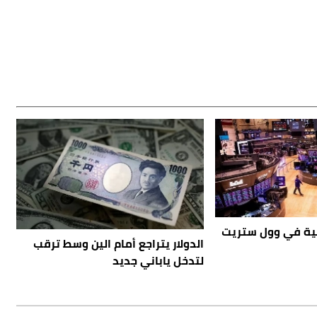
مية في وول ستريت
الدولار يتراجع أمام الين وسط ترقب
لتدخل ياباني جديد