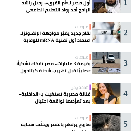
1
أول مدير لـ«أم القرى».. رحيل راشد
الراجح أحد رواد التعليم الجامعي
منوعات
2
لقاح جديد يغيّر مواجهة الإنفلونزا..
اعتماد أول تقنية mRNA للوقاية
الموسمية
منوعات
3
بقيمة 3 مليارات.. مصر تفكك تشكيلًا
عصابيًا قبل تهريب شحنة كبتاجون
ضخمة
ثقافة وفن
4
فنانة مصرية تستغيث بـ«الداخلية»
بعد تعرُّضها لواقعة احتيال
منوعات
5
صاروخ يرتطم بالقمر ويخلّف سحابة