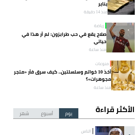
يناير
منذ 14 دقيقة
رياضة
صلاح يقع في حب طرابزون: لم أر هذا في
حياتي
منذ ساعة
منوعات
أخذ 10 خواتم وسلسلتين.. كيف سرق فأر «متجر
مجوهرات»؟
منذ ساعة
الأكثر قراءة
يوم
أسبوع
شهر
الناس