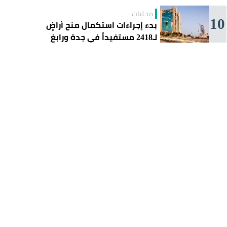
محليات
10
بدء إجراءات استكمال منح أراضٍ
لـ2418 مستفيداً في جدة ورابغ
والليث