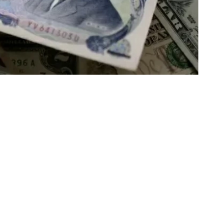
«عكاظ» (نيويورك)
تراجع الدولار الأمريكي أمام الين الياباني اليوم م
جديدة من التدخل لدعم عملتها، بعد تدخلها أمس
وانخفض الدولار بنسبة 0.8% إلى 158.225 ين، فيما تراجع مؤشر الدولار بنسبة 0.26% إلى 99.807 نقطة.
وفي المقابل، ارتفع اليورو إلى 1.1535 دولار، وصعد الجنيه الإسترليني بنسبة 0.2% أمام الدولار.