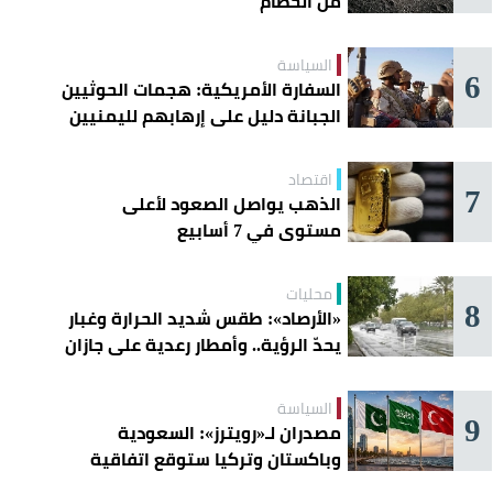
من الحطام
السياسة
6
السفارة الأمريكية: هجمات الحوثيين
الجبانة دليل على إرهابهم لليمنيين
اقتصاد
7
الذهب يواصل الصعود لأعلى
مستوى في 7 أسابيع
محليات
8
«الأرصاد»: طقس شديد الحرارة وغبار
يحدّ الرؤية.. وأمطار رعدية على جازان
وعسير
السياسة
9
مصدران لـ«رويترز»: السعودية
وباكستان وتركيا ستوقع اتفاقية
«دفاع مشترك» اليوم في جدة