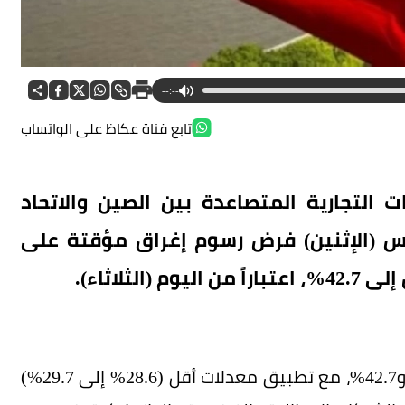
--:--
تابع قناة عكاظ على الواتساب
لتجارية المتصاعدة بين الصين والاتحاد
أمس (الإثنين) فرض رسوم إغراق مؤقتة على
ثلاثاء).
وأوضح البيان الرسمي أن الرسوم تراوح بين 21.9% و42.7%، مع تطبيق معدلات أقل (28.6% إلى 29.7%)