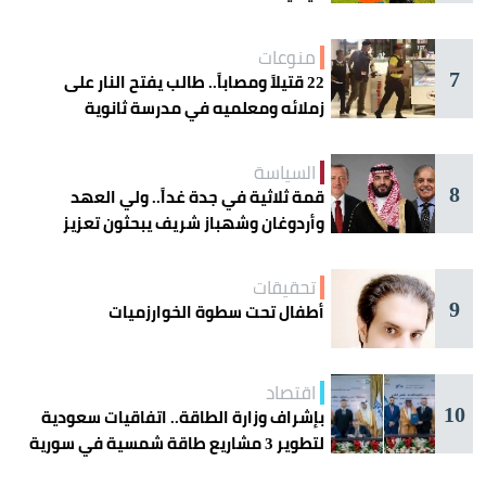
منوعات
7
22 قتيلاً ومصاباً.. طالب يفتح النار على
زملائه ومعلميه في مدرسة ثانوية
السياسة
8
قمة ثلاثية في جدة غداً.. ولي العهد
وأردوغان وشهباز شريف يبحثون تعزيز
التعاون
تحقيقات
9
أطفال تحت سطوة الخوارزميات
اقتصاد
10
بإشراف وزارة الطاقة.. اتفاقيات سعودية
لتطوير 3 مشاريع طاقة شمسية في سورية