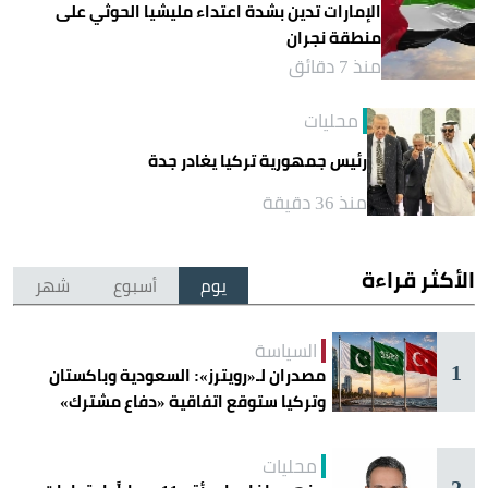
الإمارات تدين بشدة اعتداء مليشيا الحوثي على
منطقة نجران
منذ 7 دقائق
محليات
رئيس جمهورية تركيا يغادر جدة
منذ 36 دقيقة
الأكثر قراءة
يوم
أسبوع
شهر
السياسة
1
مصدران لـ«رويترز»: السعودية وباكستان
وتركيا ستوقع اتفاقية «دفاع مشترك»
اليوم في جدة
محليات
2