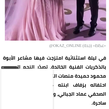
«عكاظ» (جدة) OKAZ_ONLINE@
في ليلة استثنائية امتزجت فيها مشاعر الأبوة
بالذكريات الفنية الخالدة، تصدّر النجم المصري
محمود حميدة منصات التواصل الاجتماعي، عقب
احتفاله بزفاف ابنته «أمنية» على المصور
الصحفي عماد الجبالي، وسط حضور دافئ وأجواء
ساحرة.