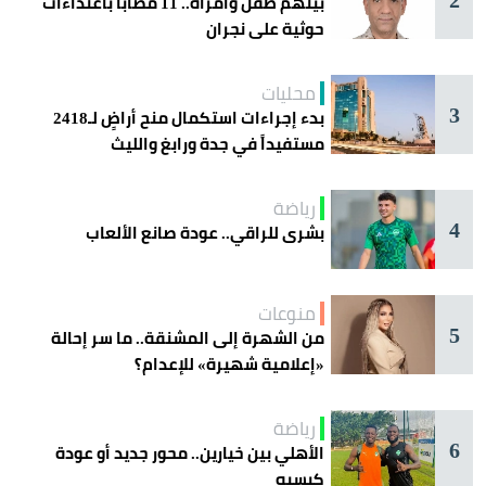
بينهم طفل وامرأة.. 11 مصاباً باعتداءات
حوثية على نجران
محليات
3
بدء إجراءات استكمال منح أراضٍ لـ2418
مستفيداً في جدة ورابغ والليث
رياضة
4
بشرى للراقي.. عودة صانع الألعاب
منوعات
5
من الشهرة إلى المشنقة.. ما سر إحالة
«إعلامية شهيرة» للإعدام؟
رياضة
6
الأهلي بين خيارين.. محور جديد أو عودة
كيسيه