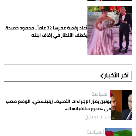
أعاد رقصة عمرها 32 عاماً.. محمود حميدة
يخطف الأنظار في زفاف ابنته
آخر الأخبار
السياسة
بوتين يعزز الإجراءات الأمنية.. زيلينسكي: الوضع صعب
في «محور سلافيانسك»
منذ دقيقتين
السياسة