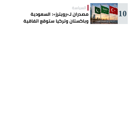
السياسة
10
مصدران لـ«رويترز»: السعودية
وباكستان وتركيا ستوقع اتفاقية
«دفاع مشترك» اليوم في جدة