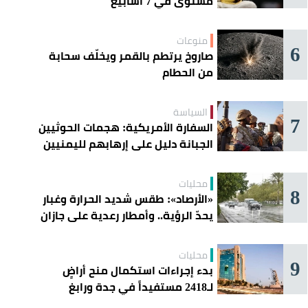
مستوى في 7 أسابيع
منوعات
6
صاروخ يرتطم بالقمر ويخلّف سحابة
من الحطام
السياسة
7
السفارة الأمريكية: هجمات الحوثيين
الجبانة دليل على إرهابهم لليمنيين
محليات
8
«الأرصاد»: طقس شديد الحرارة وغبار
يحدّ الرؤية.. وأمطار رعدية على جازان
وعسير
محليات
9
بدء إجراءات استكمال منح أراضٍ
لـ2418 مستفيداً في جدة ورابغ
والليث