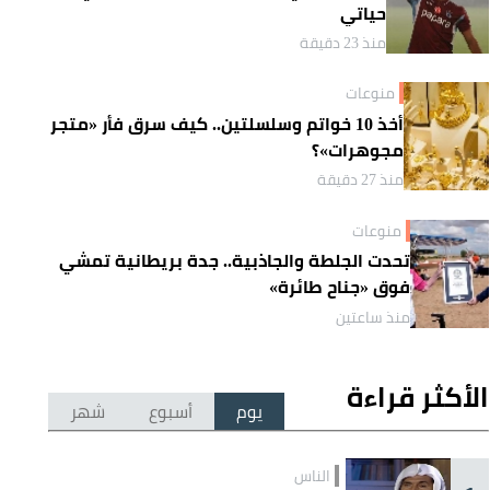
حياتي
منذ 23 دقيقة
منوعات
أخذ 10 خواتم وسلسلتين.. كيف سرق فأر «متجر
مجوهرات»؟
منذ 27 دقيقة
منوعات
تحدت الجلطة والجاذبية.. جدة بريطانية تمشي
فوق «جناح طائرة»
منذ ساعتين
الأكثر قراءة
يوم
أسبوع
شهر
الناس