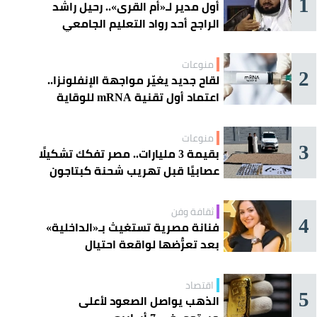
1
أول مدير لـ«أم القرى».. رحيل راشد
الراجح أحد رواد التعليم الجامعي
منوعات
2
لقاح جديد يغيّر مواجهة الإنفلونزا..
اعتماد أول تقنية mRNA للوقاية
الموسمية
منوعات
3
بقيمة 3 مليارات.. مصر تفكك تشكيلًا
عصابيًا قبل تهريب شحنة كبتاجون
ضخمة
ثقافة وفن
4
فنانة مصرية تستغيث بـ«الداخلية»
بعد تعرُّضها لواقعة احتيال
اقتصاد
5
الذهب يواصل الصعود لأعلى