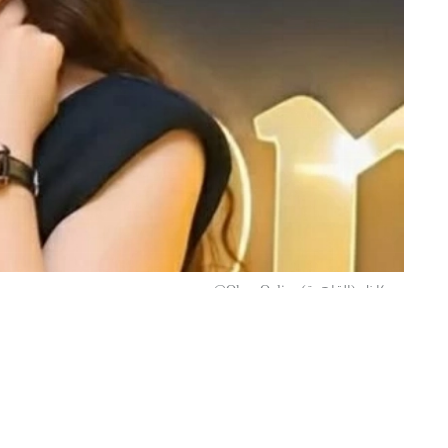
«عكاظ» (القاهرة) Okaz-Online@
تصدّرت الفنانة المصرية الشابة نيجار مح
وجّهت استغاثة عاجلة إلى وزارة الداخلية
القانونية ضد شخص تتهمه بالاستيلاء على