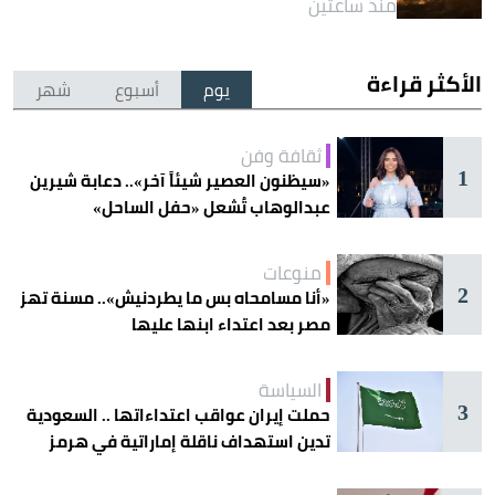
منذ ساعتين
الأكثر قراءة
يوم
أسبوع
شهر
ثقافة وفن
1
«سيظنون العصير شيئاً آخر».. دعابة شيرين
عبدالوهاب تُشعل «حفل الساحل»
منوعات
2
«أنا مسامحاه بس ما يطردنيش».. مسنة تهز
مصر بعد اعتداء ابنها عليها
السياسة
3
حملت إيران عواقب اعتداءاتها .. السعودية
تدين استهداف ناقلة إماراتية في هرمز