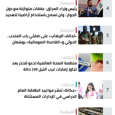
السياسة
4
رئيس وزراء العراق: علاقات متوازنة مع دول
الجوار.. ولن نسمح باستخدام أراضينا لتهديد
أمنها
السياسة
5
«تحالف الإرهاب» على ضفتَي باب المندب..
الحوثي و«القاعدة الصومالية» يوسّعان
دائرة الخطر
منوعات
6
منظمة الصحة العالمية تدعو للحذر بعد
تجاوز إصابات غرب النيل 240 حالة
محليات
7
«عكاظ» تنشر مواعيد انطلاقة العام
الدراسي في الإدارات المستثناة
السياسة