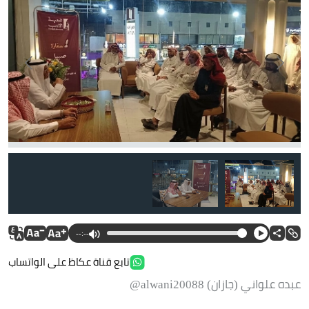
--:--
تابع قناة عكاظ على الواتساب
عبده علواني (جازان) alwani20088@