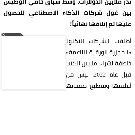
تدر ملايين الدولارات، وسط سباق حامي الوطيس
بين غول شركات الذكاء الاصطناعي للحصول
عليها ثم إتلافها نهائياً!
أطلقت الشركات التكنولوجية الكبرى ما يُشبه
«المجزرة الورقية الناعمة»، حيث تعقد صفقات شراء
خاطفة لشراء ملايين الكتب المطبوعة خاصة الصادرة
قبل عام 2022، ليس من أجل القراءة، بل لفصل
أغلفتها وتقطيع صفحاتها ورقمنتها عبر ماسحات
ضوئية فائقة السرعة، قبل رميها في القمامة!
لماذا يفضل الذكاء الاصطناعي الكتب
الممزقة؟