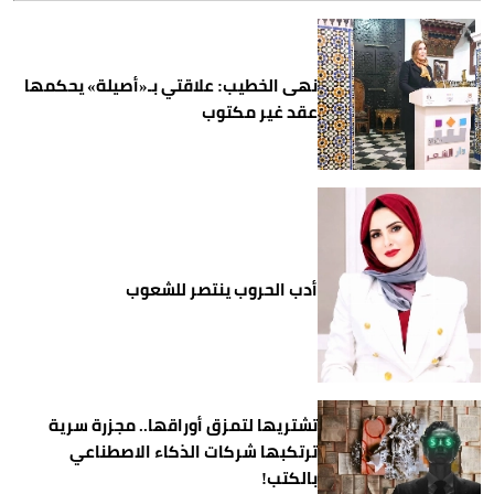
نهى الخطيب: علاقتي بـ«أصيلة» يحكمها
عقد غير مكتوب
أدب الحروب ينتصر للشعوب
تشتريها لتمزق أوراقها.. مجزرة سرية
ترتكبها شركات الذكاء الاصطناعي
بالكتب!