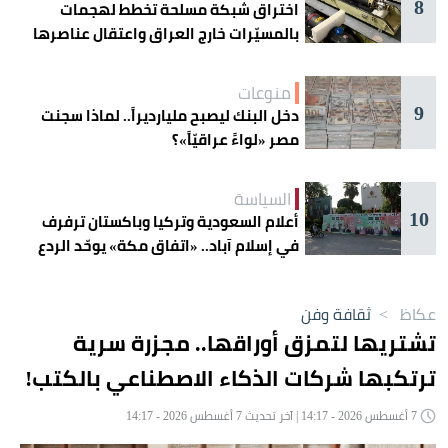
8
اختراق شبكة مسلحة تخطط لهجمات
بالمسيّرات خارج العراق واعتقال عناصرها
منوعات
9
دخل البنك ليصبح مليارديراً.. لماذا سجنت
مصر «لواءً عراقيّاً»؟
السياسة
10
أعلام السعودية وتركيا وباكستان ترفرف
في إسلام آباد.. «اتفاق مكة» يوحّد الردع
عكاظ
>
ثقافة وفن
تشتريها لتمزق أوراقها.. مجزرة سرية
ترتكبها شركات الذكاء الاصطناعي بالكتب!
7 أغسطس 2026 - 14:17 | آخر تحديث 7 أغسطس 2026 - 14:17