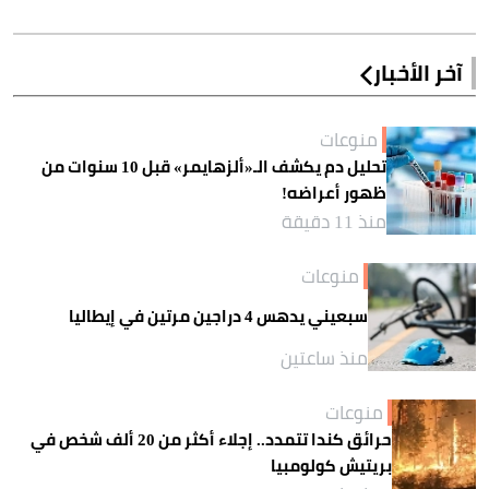
آخر الأخبار
منوعات
تحليل دم يكشف الـ«ألزهايمر» قبل 10 سنوات من
ظهور أعراضه!
منذ 11 دقيقة
منوعات
سبعيني يدهس 4 دراجين مرتين في إيطاليا
منذ ساعتين
منوعات
حرائق كندا تتمدد.. إجلاء أكثر من 20 ألف شخص في
بريتيش كولومبيا