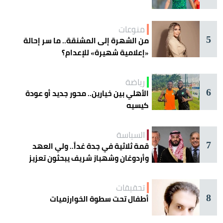
منوعات
5
من الشهرة إلى المشنقة.. ما سر إحالة
«إعلامية شهيرة» للإعدام؟
رياضة
6
الأهلي بين خيارين.. محور جديد أو عودة
كيسيه
السياسة
7
قمة ثلاثية في جدة غداً.. ولي العهد
وأردوغان وشهباز شريف يبحثون تعزيز
التعاون
تحقيقات
8
أطفال تحت سطوة الخوارزميات