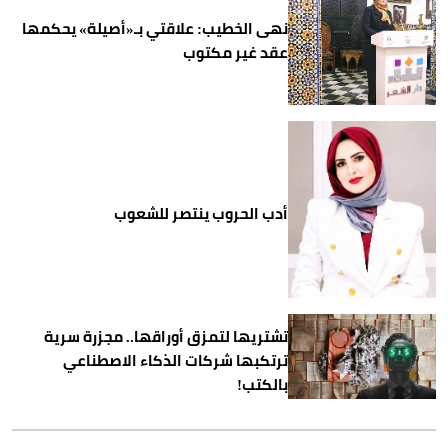
نهى الخطيب: علاقتي بـ«أصيلة» يحكمها
عقد غير مكتوب
أدب الحروب ينتصر للشعوب
تشتريها لتمزق أوراقها.. مجزرة سرية
ترتكبها شركات الذكاء الاصطناعي
بالكتب!