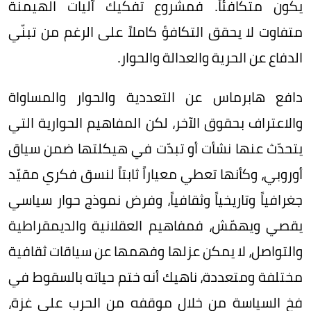
يكون متكافئاً. فمشروع تفكيك آليات الهيمنة
متفاوت لا يحقق التكافؤ كاملاً على الرغم من تبنّي
الدفاع عن الحرية والعدالة والحوار.
دافع هابرماس عن التعددية والحوار والمساواة
والاعتراف بحقوق الآخر، لكن المفاهيم الحوارية التي
يتحدّث عنها نشأت أو تبدّت في هيكلتها ضمن سياق
أوروبي، وكأنها تعطي معياراً ثابتاً لنسق فكري مقيّد
جغرافياً وتاريخياً وثقافياً، وفرض نموذج حوار سياسي
يقصي ويهمّش، فمفاهيم العقلانية والديمقراطية
والتواصل، لا يمكن عزلها وفهمها عن سياقات ثقافية
مختلفة ومتعددة، ناهيك أنه ختم حياته بالسقوط في
فخ السياسة من خلال موقفه من الحرب على غزة،