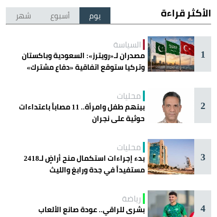
الأكثر قراءة
يوم
أسبوع
شهر
السياسة
1
مصدران لـ«رويترز»: السعودية وباكستان
وتركيا ستوقع اتفاقية «دفاع مشترك»
اليوم في جدة
محليات
2
بينهم طفل وامرأة.. 11 مصاباً باعتداءات
حوثية على نجران
محليات
3
بدء إجراءات استكمال منح أراضٍ لـ2418
مستفيداً في جدة ورابغ والليث
رياضة
4
بشرى للراقي.. عودة صانع الألعاب