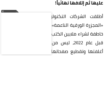
عليها ثم إتلافها نهائياً!
أطلقت الشركات التكنولوجية الكبرى ما يُشبه
«المجزرة الورقية الناعمة»، حيث تعقد صفقات شراء
خاطفة لشراء ملايين الكتب المطبوعة خاصة الصادرة
قبل عام 2022، ليس من أجل القراءة، بل لفصل
أغلفتها وتقطيع صفحاتها ورقمنتها عبر ماسحات
ضوئية فائقة السرعة، قبل رميها في القمامة!
لماذا يفضل الذكاء الاصطناعي الكتب
الممزقة؟
يكمن السر في جودة النواة الفكرية، فبعدما طفح