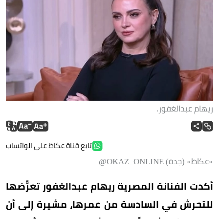
ريهام عبدالغفور.
تابع قناة عكاظ على الواتساب
«عكاظ» (جدة) OKAZ_ONLINE@
أكدت الفنانة المصرية ريهام عبدالغفور تعرُّضها
للتحرش في السادسة من عمرها، مشيرة إلى أن