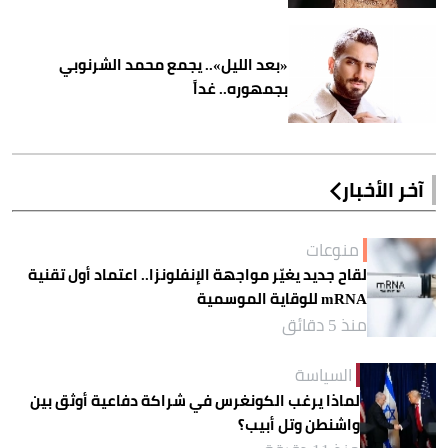
«بعد الليل».. يجمع محمد الشرنوبي
بجمهوره.. غداً
آخر الأخبار
منوعات
لقاح جديد يغيّر مواجهة الإنفلونزا.. اعتماد أول تقنية
mRNA للوقاية الموسمية
منذ 5 دقائق
السياسة
لماذا يرغب الكونغرس في شراكة دفاعية أوثق بين
واشنطن وتل أبيب؟