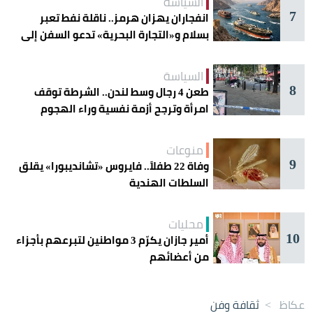
السياسة
7
انفجاران يهزان هرمز.. ناقلة نفط تعبر
بسلام و«التجارة البحرية» تدعو السفن إلى
الحذر
السياسة
8
طعن 4 رجال وسط لندن.. الشرطة توقف
امرأة وترجح أزمة نفسية وراء الهجوم
منوعات
9
وفاة 22 طفلاً.. فايروس «تشانديبورا» يقلق
السلطات الهندية
محليات
10
أمير جازان يكرّم 3 مواطنين لتبرعهم بأجزاء
من أعضائهم
عكاظ
>
ثقافة وفن