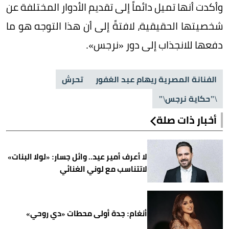
وأكدت أنها تميل دائماً إلى تقديم الأدوار المختلفة عن
شخصيتها الحقيقية، لافتةً إلى أن هذا التوجه هو ما
دفعها للانجذاب إلى دور «نرجس».
الفنانة المصرية ريهام عبد الغفور
تحرش
\"حكاية نرجس\"
أخبار ذات صلة
لا أعرف أمير عيد.. وائل جسار: «لولا البنات»
لاتتناسب مع لوني الغنائي
أنغام: جدة أولى محطات «دي روحي»