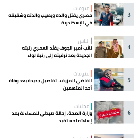
منوعات
3
مصري يقتل والده ويصيب والدته وشقيقه
في الإسكندرية
الناس
4
نائب أمير الجوف يقلّد العمري رتبته
الجديدة بعد ترقيته إلى رتبة لواء
منوعات
5
القاضي المزيف.. تفاصيل جديدة بعد وفاة
أحد المتهمين
محليات
6
وزارة الصحة: إحالة صيدلي للمساءلة بعد
إساءته لمستفيد