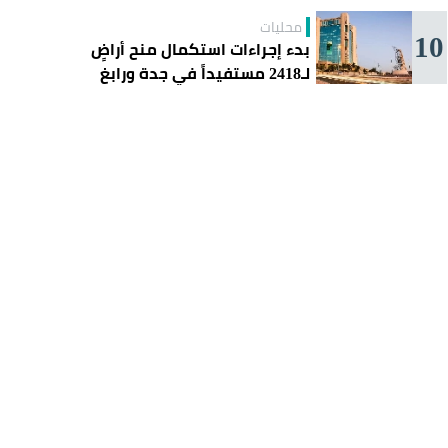
محليات
10
بدء إجراءات استكمال منح أراضٍ
لـ2418 مستفيداً في جدة ورابغ
والليث