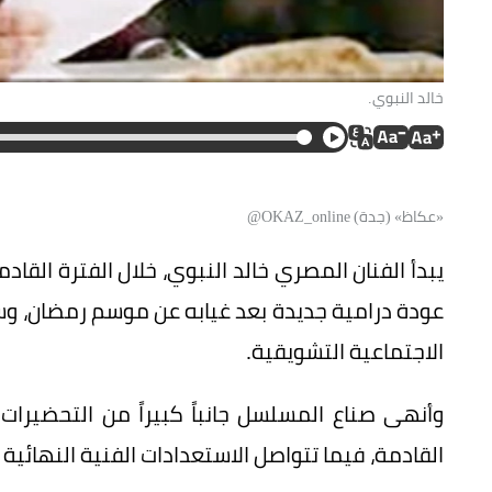
خالد النبوي.
«عكاظ» (جدة) OKAZ_online@
يبدأ الفنان المصري خالد النبوي، خلال الفترة الق
عودة درامية جديدة بعد غيابه عن موسم رمضان، وس
الاجتماعية التشويقية.
وأنهى صناع المسلسل جانباً كبيراً من التحضيرات ا
القادمة، فيما تتواصل الاستعدادات الفنية النهائية