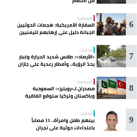
من الحطام
السياسة
6
السفارة الأمريكية: هجمات الحوثيين
الجبانة دليل على إرهابهم لليمنيين
محليات
7
«الأرصاد»: طقس شديد الحرارة وغبار
يحدّ الرؤية.. وأمطار رعدية على جازان
وعسير
السياسة
8
مصدران لـ«رويترز»: السعودية
وباكستان وتركيا ستوقع اتفاقية
«دفاع مشترك» اليوم في جدة
محليات
9
بينهم طفل وامرأة.. 11 مصاباً
باعتداءات حوثية على نجران