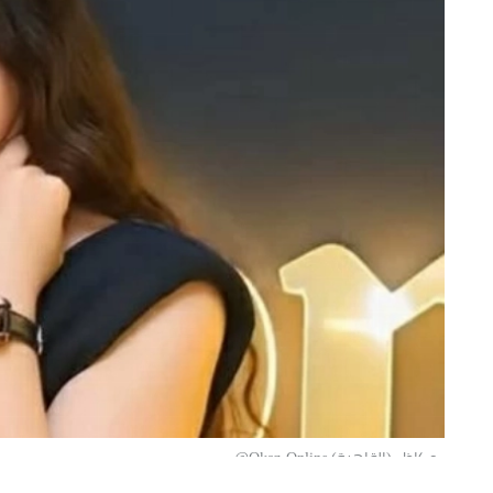
«عكاظ» (القاهرة) Okaz-Online@