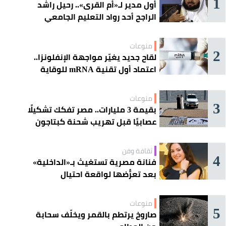
1
أول مدير لـ«أم القرى».. رحيل راشد
الراجح أحد رواد التعليم الجامعي
منوعات
2
لقاح جديد يغيّر مواجهة الإنفلونزا..
اعتماد أول تقنية mRNA للوقاية
الموسمية
منوعات
3
بقيمة 3 مليارات.. مصر تفكك تشكيلًا
عصابيًا قبل تهريب شحنة كبتاجون
ضخمة
ثقافة وفن
4
فنانة مصرية تستغيث بـ«الداخلية»
بعد تعرُّضها لواقعة احتيال
منوعات
5
صاروخ يرتطم بالقمر ويخلّف سحابة