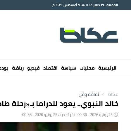
الجمعة، ٢٤ صفر ١٤٤٨ هـ ٧ أغسطس ٢٠٢٦ م
الرئيسية
محليات
سياسة
اقتصاد
فيديو
رياضة
بود
عكاظ
>
ثقافة وفن
خالد النبوي.. يعود للدراما بـ«رحلة ط
25 يونيو 2026 - 00:36 | آخر تحديث 25 يونيو 2026 - 00:36