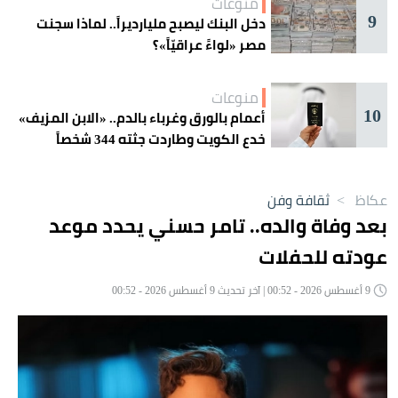
منوعات
9
دخل البنك ليصبح مليارديراً.. لماذا سجنت
مصر «لواءً عراقيّاً»؟
منوعات
10
أعمام بالورق وغرباء بالدم.. «الابن المزيف»
خدع الكويت وطاردت جثته 344 شخصاً
عكاظ
>
ثقافة وفن
بعد وفاة والده.. تامر حسني يحدد موعد
عودته للحفلات
9 أغسطس 2026 - 00:52 | آخر تحديث 9 أغسطس 2026 - 00:52