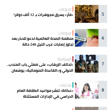
أمنها
منوعات
5
«فأر» يسرق مجوهرات بـ 12 ألف دولار!
منوعات
6
منظمة الصحة العالمية تدعو للحذر بعد
تجاوز إصابات غرب النيل 240 حالة
السياسة
7
«تحالف الإرهاب» على ضفتَي باب المندب..
الحوثي و«القاعدة الصومالية» يوسّعان
دائرة الخطر
محليات
8
«عكاظ» تنشر مواعيد انطلاقة العام
الدراسي في الإدارات المستثناة