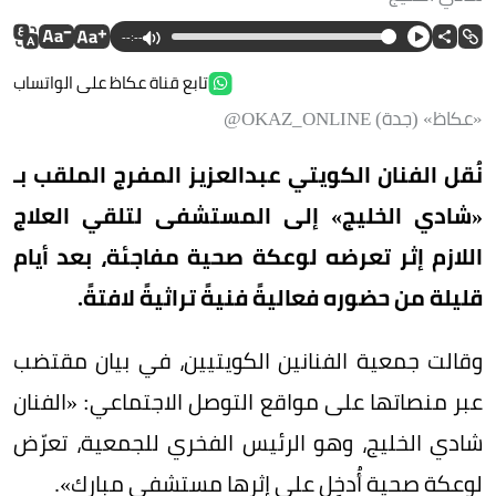
--:--
تابع قناة عكاظ على الواتساب
«عكاظ» (جدة) OKAZ_ONLINE@
نُقل الفنان الكويتي عبدالعزيز المفرج الملقب بـ
«شادي الخليج» إلى المستشفى لتلقي العلاج
اللازم إثر تعرضه لوعكة صحية مفاجئة، بعد أيام
قليلة من حضوره فعاليةً فنيةً تراثيةً لافتةً.
وقالت جمعية الفنانين الكويتيين، في بيان مقتضب
عبر منصاتها على مواقع التوصل الاجتماعي: «الفنان
شادي الخليج، وهو الرئيس الفخري للجمعية، تعرّض
لوعكة صحية أُدخِل على إثرها مستشفى مبارك».