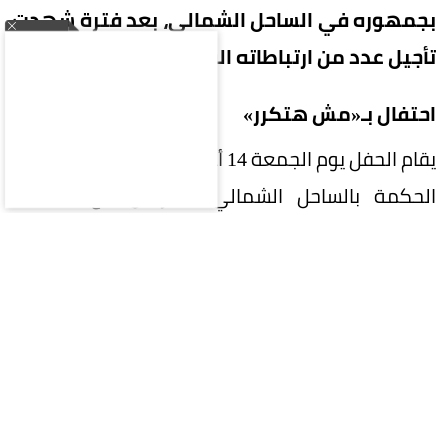
بجمهوره في الساحل الشمالي، بعد فترة شهدت
تأجيل عدد من ارتباطاته الفنية عقب وفاة والده.
احتفال بـ«مش هتكرر»
يقام الحفل يوم الجمعة 14 أغسطس في منطقة رأس
الحكمة بالساحل الشمالي، بالتزامن مع الاحتفاء
بألبومه الجديد «مش هتكرر»، الذي يضم مجموعة
من الأغنيات الجديدة.
ومن المنتظر أن يقدم تامر حسني خلال الحفل باقة
من أبرز أعماله الغنائية، إلى جانب أغنيات من ألبومه
الجديد، فيما تبدأ الفعاليات في السابعة مساءً.