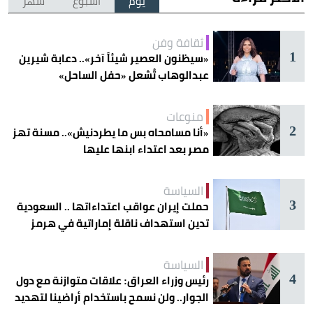
يوم
أسبوع
شهر
ثقافة وفن
1
«سيظنون العصير شيئاً آخر».. دعابة شيرين
عبدالوهاب تُشعل «حفل الساحل»
منوعات
2
«أنا مسامحاه بس ما يطردنيش».. مسنة تهز
مصر بعد اعتداء ابنها عليها
السياسة
3
حملت إيران عواقب اعتداءاتها .. السعودية
تدين استهداف ناقلة إماراتية في هرمز
السياسة
4
رئيس وزراء العراق: علاقات متوازنة مع دول
الجوار.. ولن نسمح باستخدام أراضينا لتهديد