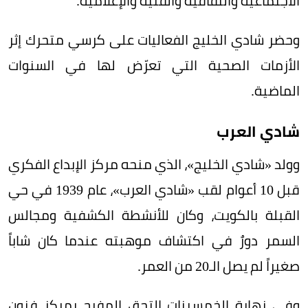
الاجتماعية والثقافية والفنية والإعلامية.
وحضر شادي الخليج الفعاليات على كرسي متحرك إثر
الأزمات الصحية التي تعرّض لها في السنوات
الماضية.
شادي العرب
وولد «شادي الخليج»، الذي منحه مركز الإبداع الفكري
قبل 10 أعوام لقب «شادي العرب»، عام 1939 في حي
القبلة بالكويت، وكان للأنشطة الكشفية ومجالس
السمر دورٌ في اكتشاف موهبته عندما كان شاباً
صغيراً لم يصل الـ20 من العمر.
وفي نهاية الخمسينات التحق المفرج بمركز فنون