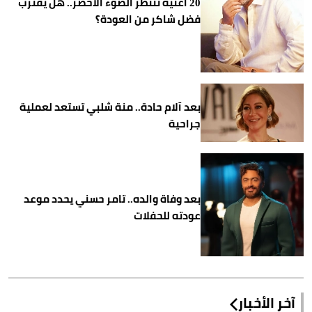
20 أغنية تنتظر الضوء الأخضر.. هل يقترب
فضل شاكر من العودة؟
بعد آلام حادة.. منة شلبي تستعد لعملية
جراحية
بعد وفاة والده.. تامر حسني يحدد موعد
عودته للحفلات
آخر الأخبار