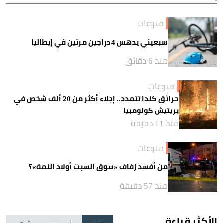
منوعات
سبعيني يدهس 4 دراجين مرتين في إيطاليا
منذ 6 دقائق
منوعات
حرائق كندا تتمدد.. إجلاء أكثر من 20 ألف شخص في
بريتيش كولومبيا
منذ 11 دقيقة
منوعات
من أفسد زفاف «سوق السبت أولاد النمة»؟
منذ 57 دقيقة
الأكثر قراءة