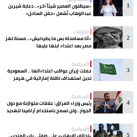
1
«سيظنون العصير شيئاً آخر».. دعابة شيرين
عبدالوهاب تُشعل «حفل الساحل»
منوعات
2
«أنا مسامحاه بس ما يطردنيش».. مسنة تهز
مصر بعد اعتداء ابنها عليها
السياسة
3
حملت إيران عواقب اعتداءاتها .. السعودية
تدين استهداف ناقلة إماراتية في هرمز
السياسة
4
رئيس وزراء العراق: علاقات متوازنة مع دول
الجوار.. ولن نسمح باستخدام أراضينا لتهديد
أمنها
السياسة
5
«تحالف الإرهاب» على ضفتَي باب المندب..