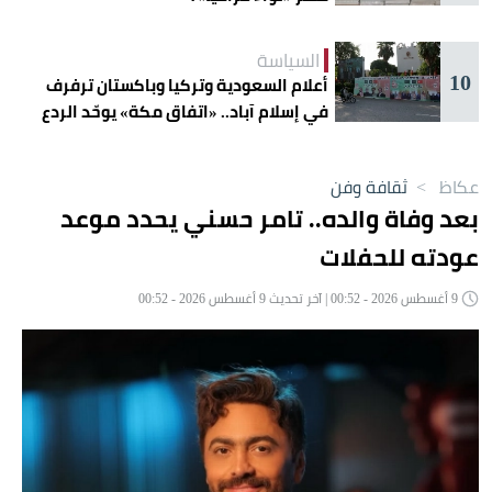
السياسة
10
أعلام السعودية وتركيا وباكستان ترفرف
في إسلام آباد.. «اتفاق مكة» يوحّد الردع
عكاظ
>
ثقافة وفن
بعد وفاة والده.. تامر حسني يحدد موعد
عودته للحفلات
9 أغسطس 2026 - 00:52 | آخر تحديث 9 أغسطس 2026 - 00:52