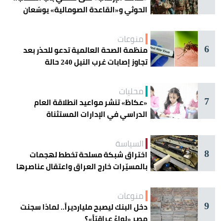
الحوثي و«القاعدة الصومالية» يوسّعان
دائرة الخطر
منوعات
6
منظمة الصحة العالمية تدعو للحذر بعد
تجاوز إصابات غرب النيل 240 حالة
محليات
7
«عكاظ» تنشر مواعيد انطلاقة العام
الدراسي في الإدارات المستثناة
السياسة
8
اختراق شبكة مسلحة تخطط لهجمات
بالمسيّرات خارج العراق واعتقال عناصرها
منوعات
9
دخل البنك ليصبح مليارديراً.. لماذا سجنت
مصر «لواءً عراقيّاً»؟