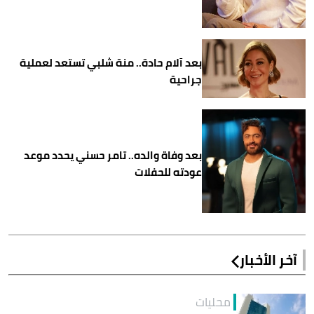
بعد آلام حادة.. منة شلبي تستعد لعملية
جراحية
بعد وفاة والده.. تامر حسني يحدد موعد
عودته للحفلات
آخر الأخبار
محليات