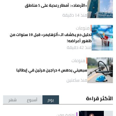
«الأرصاد»: أمطار رعدية على 5 مناطق
منذ 14 دقيقة
منوعات
تحليل دم يكشف الـ«ألزهايمر» قبل 10 سنوات من
ظهور أعراضه!
منذ 42 دقيقة
منوعات
سبعيني يدهس 4 دراجين مرتين في إيطاليا
منذ ساعتين
الأكثر قراءة
يوم
أسبوع
شهر
ثقافة وفن