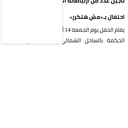
تأجيل عدد من ارتباطاته الفنية عقب وفاة والده.
احتفال بـ«مش هتكرر»
يقام الحفل يوم الجمعة 14 أغسطس في منطقة رأس
الحكمة بالساحل الشمالي، بالتزامن مع الاحتفاء
بألبومه الجديد «مش هتكرر»، الذي يضم مجموعة
من الأغنيات الجديدة.
ومن المنتظر أن يقدم تامر حسني خلال الحفل باقة
من أبرز أعماله الغنائية، إلى جانب أغنيات من ألبومه
الجديد، فيما تبدأ الفعاليات في السابعة مساءً.
طابع مختلف
حدد منظمو الحفل «الأبيض البوهيمي» زياً رسمياً