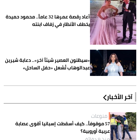
أعاد رقصة عمرها 32 عاماً.. محمود حميدة
يخطف الأنظار في زفاف ابنته
«سيظنون العصير شيئاً آخر».. دعابة شيرين
عبدالوهاب تُشعل «حفل الساحل»
آخر الأخبار
منوعات
57 موقوفاً.. كيف أسقطت إسبانيا أقوى عصابة
عربية أوروبية؟
منذ 9 دقائق