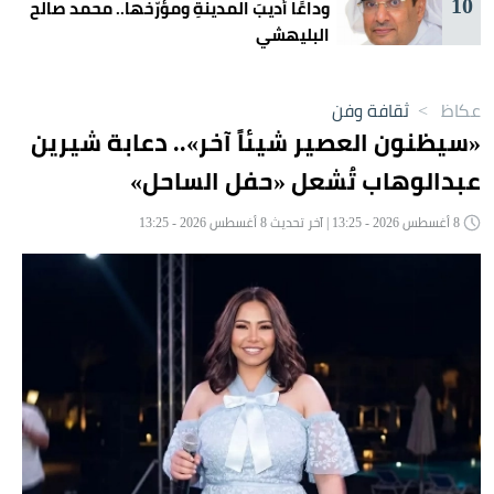
10
وداعًا أديبَ المدينةِ ومؤرّخها.. محمد صالح
البليهشي
عكاظ
>
ثقافة وفن
«سيظنون العصير شيئاً آخر».. دعابة شيرين
عبدالوهاب تُشعل «حفل الساحل»
8 أغسطس 2026 - 13:25 | آخر تحديث 8 أغسطس 2026 - 13:25