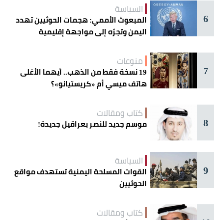
السياسة
6
المبعوث الأممي: هجمات الحوثيين تهدد
اليمن وتجرّه إلى مواجهة إقليمية
منوعات
7
19 نسخة فقط من الذهب.. أيهما الأغلى
هاتف ميسي أم «كريستيانو»؟
كتاب ومقالات
8
موسم جديد للنصر بعراقيل جديدة!
السياسة
9
القوات المسلحة اليمنية تستهدف مواقع
الحوثيين
كتاب ومقالات