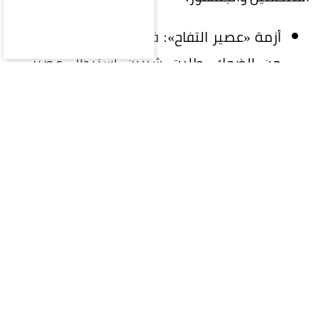
أزمة «عصير التفاح»: في لقطة أثارت موجة
من الضحك، طلبت شيرين استبدال عصير
قُدم لها على المسرح، ممازحة المنظمين:
«ألم تجدوا سوى عصير التفاح هذا؟ سيظنون
أنه شيء آخر غير العصير».
دعوة للتخلي عن الأحذية: الإعلامية بسمة
وهبة، التي قدمت الحفل، فاجأت الجميع
بطلبها من الجمهور خلع أحذيتهم للانطلاق
والرقص بحرية، مشيدة بالبرود والكاجوال
للجمهور ليلائم حماس شيرين.
رقص مع الليثي وإعجاب بالتيك توك: شهد