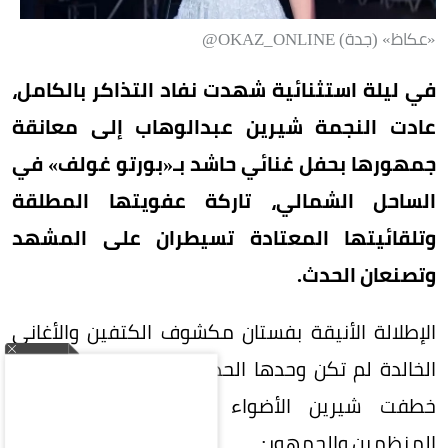
«عكاظ» (جدة) OKAZ_ONLINE@
في ليلة استثنائية شهدت نفاد التذاكر بالكامل،
عادت النجمة شيرين عبدالوهاب إلى معانقة
جمهورها بحفل غنائي حاشد بـ«بورتو غولف» في
الساحل الشمالي، تاركة عفويتها المطلقة
وتلقائيتها المعتادة تسيطران على المشهد
وتصنعان الحدث.
الإطلالة الأنيقة بفستان مكشوف الكتفين والأغاني
الخالدة لم تكن وحدها الحديث الشاغل للحاضرين، بل
خطفت شيرين الأضواء بدعاباتها الخاطفة مع
المنظمين والجمهور: