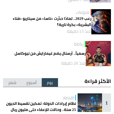
منوعات
رعب 2029.. لماذا حذّرت «ناسا» من سيناريو «فناء
البشرية» بكرة نارية؟
منذ 13 دقيقة
رياضة
رسمياً.. أرسنال يضم غيمارايش من نيوكاسل
منذ 20 دقيقة
الأكثر قراءة
يوم
أسبوع
شهر
اقتصاد
1
نظام إيرادات الدولة: تمكين تقسيط الديون
25 سنة.. وحالات للإعفاء حتى مليون ريال