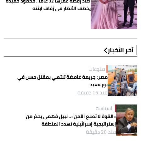
أعاد رقصة عمرها 32 عاماً.. محمود حميدة
يخطف الأنظار في زفاف ابنته
آخر الأخبار
منوعات
مصر: جريمة غامضة تنتهي بمقتل مسن في
بورسعيد
منذ 16 دقيقة
السياسة
«القوة لا تصنع الأمن».. نبيل فهمي يحذر من
إستراتيجية إسرائيلية تهدد المنطقة
منذ 20 دقيقة