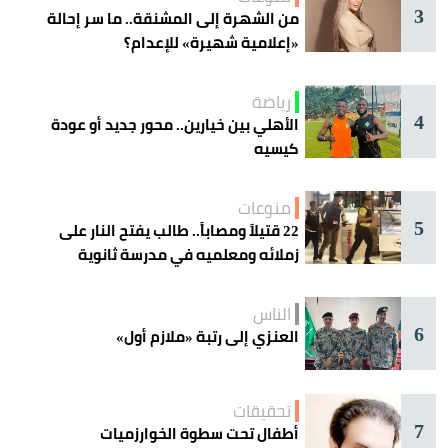
3
من الشهرة إلى المشنقة.. ما سر إحالة
«إعلامية شهيرة» للإعدام؟
رياضة
4
الأهلي بين خيارين.. محور جديد أو عودة
كيسيه
منوعات
5
22 قتيلاً ومصاباً.. طالب يفتح النار على
زملائه ومعلميه في مدرسة ثانوية
الناس
6
العنزي إلى رتبة «ملازم أول»
تحقيقات
7
أطفال تحت سطوة الخوارزميات