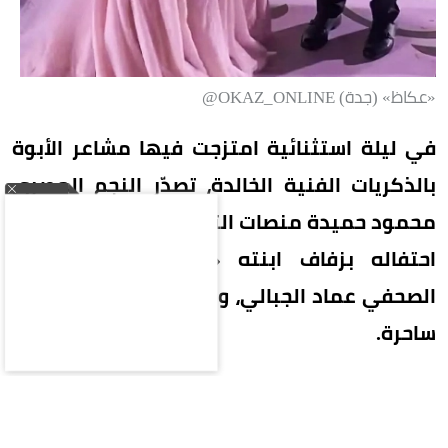
«عكاظ» (جدة) OKAZ_ONLINE@
في ليلة استثنائية امتزجت فيها مشاعر الأبوة
بالذكريات الفنية الخالدة، تصدّر النجم المصري
محمود حميدة منصات التواصل الاجتماعي، عقب
احتفاله بزفاف ابنته «أمنية» على المصور
الصحفي عماد الجبالي، وسط حضور دافئ وأجواء
ساحرة.
خطف القلوب محمود حميدة بمشهد عاطفي نادراً ما
يتكرر، حيث قدم رقصة خاصة جداً مع ابنته العروس