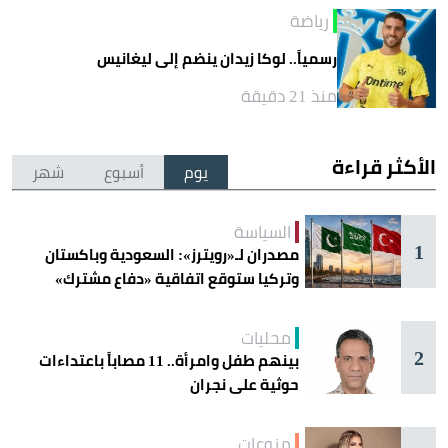
رياضة
رسمياً.. لوكا زيدان ينضم إلى ليغانيس
منذ 21 دقيقة
الأكثر قراءة
يوم
أسبوع
شهر
السياسة
1
مصدران لـ«رويترز»: السعودية وباكستان
وتركيا ستوقع اتفاقية «دفاع مشترك»
اليوم في جدة
محليات
2
بينهم طفل وامرأة.. 11 مصاباً باعتداءات
حوثية على نجران
منوعات