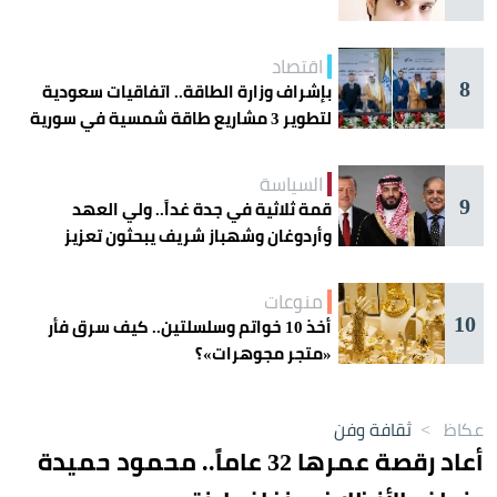
اقتصاد
8
بإشراف وزارة الطاقة.. اتفاقيات سعودية
لتطوير 3 مشاريع طاقة شمسية في سورية
السياسة
9
قمة ثلاثية في جدة غداً.. ولي العهد
وأردوغان وشهباز شريف يبحثون تعزيز
التعاون
منوعات
10
أخذ 10 خواتم وسلسلتين.. كيف سرق فأر
«متجر مجوهرات»؟
عكاظ
>
ثقافة وفن
أعاد رقصة عمرها 32 عاماً.. محمود حميدة