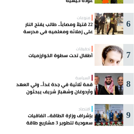
عودة كيسيه
منوعات
6
22 قتيلاً ومصاباً.. طالب يفتح النار
على زملائه ومعلميه في مدرسة
ثانوية
تحقيقات
7
أطفال تحت سطوة الخوارزميات
السياسة
8
قمة ثلاثية في جدة غداً.. ولي العهد
وأردوغان وشهباز شريف يبحثون
تعزيز التعاون
اقتصاد
9
بإشراف وزارة الطاقة.. اتفاقيات
سعودية لتطوير 3 مشاريع طاقة
شمسية في سورية