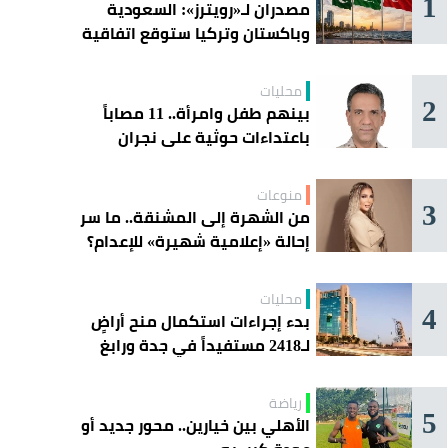
1
مصدران لـ«رويترز»: السعودية
وباكستان وتركيا ستوقع اتفاقية
«دفاع مشترك» اليوم في جدة
محليات
2
بينهم طفل وامرأة.. 11 مصاباً
باعتداءات حوثية على نجران
منوعات
3
من الشهرة إلى المشنقة.. ما سر
إحالة «إعلامية شهيرة» للإعدام؟
محليات
4
بدء إجراءات استكمال منح أراضٍ
لـ2418 مستفيداً في جدة ورابغ
والليث
رياضة
5
الأهلي بين خيارين.. محور جديد أو