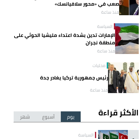
صعب في «محور سلافيانسك»
منذ ساعة
السياسة
الإمارات تدين بشدة اعتداء مليشيا الحوثي على
منطقة نجران
منذ ساعة
محليات
رئيس جمهورية تركيا يغادر جدة
منذ ساعة
الأكثر قراءة
يوم
أسبوع
شهر
السياسة