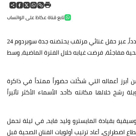
تابع قناة عكاظ على الواتساب
يترقب جمهور راشد الماجد عودته إلى المسرح مجدداً، عبر حفل غنائي مرتقب يحتضنه جدة سوبردوم 24
ية مفاجئة، فرضت غيابه خلال الفترة الماضية، وسط
 أبرز أعماله التي شكّلت حضوراً ممتداً في ذاكرة
 رسّخ خلالها مكانته كأحد الأسماء الأكثر تأثيراً
سيقية بقيادة المايسترو وليد فايد، في ليلة تحمل
قطاع اضطراري، أعاد ترتيب أولويات الفنان الصحية قبل