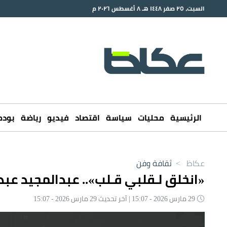
السبت، ٢٥ صفر ١٤٤٨ هـ ٨ أغسطس ٢٠٢٦ م
الرئيسية
محليات
سياسة
اقتصاد
فيديو
رياضة
بود
عكاظ
>
ثقافة وفن
«انخلق لـقلبي قـلب».. عبدالمجيد عبد
29 مارس 2026 - 15:07 | آخر تحديث 29 مارس 2026 - 15:07