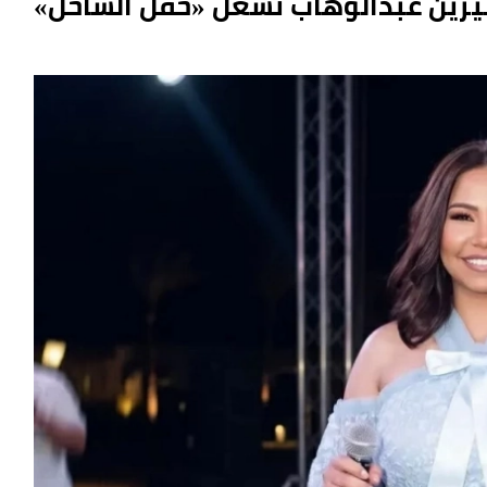
شيرين عبدالوهاب تُشعل «حفل الساحل»