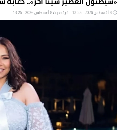
«سيظنون العصير شيئاً آخر».. دعابة 
8 أغسطس 2026 - 13:25 | آخر تحديث 8 أغسطس 2026 - 13:25