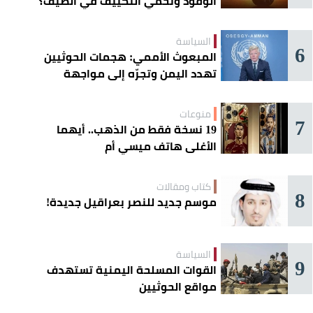
الوقود وتحمي التكييف في الصيف؟
السياسة
6
المبعوث الأممي: هجمات الحوثيين
تهدد اليمن وتجرّه إلى مواجهة
إقليمية
منوعات
7
19 نسخة فقط من الذهب.. أيهما
الأغلى هاتف ميسي أم
«كريستيانو»؟
كتاب ومقالات
8
موسم جديد للنصر بعراقيل جديدة!
السياسة
9
القوات المسلحة اليمنية تستهدف
مواقع الحوثيين