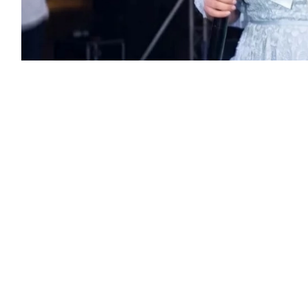
لكامل، عادت النجمة شيرين عبدالوهاب إلى
ورتو غولف» في الساحل الشمالي، تاركة
سيطران على المشهد وتصنعان الحدث.
 الخالدة لم تكن وحدها الحديث الشاغل للحاضرين، بل
مين والجمهور:
من الضحك، طلبت شيرين استبدال عصير قُدم لها
سوى عصير التفاح هذا؟ سيظنون أنه شيء آخر غير