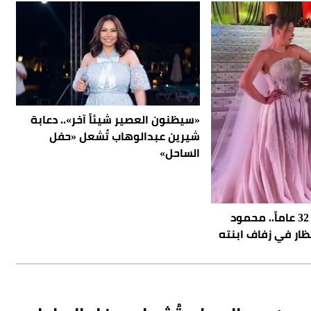
«سيظنون العصير شيئاً آخر».. دعابة
شيرين عبدالوهاب تُشعل «حفل
الساحل»
أعاد رقصة عمرها 32 عاماً.. محمود
ار في زفاف ابنته