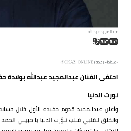
عبدالمجيد عبدالله
«عكاظ» (جدة) OKAZ_ONLINE@
احتفى الفنان عبدالمجيد عبدالله بولادة حفي
نورت الدنيا
وأعلن عبدالمجيد قدوم حفيده الأول خلال حسا
وانخلق لـقلبي قـلب نـوّرت الدنيا يا حبيبي الحمد ل
التهاني والتبريكات عليه من قبل محبيه ومتابعيه.