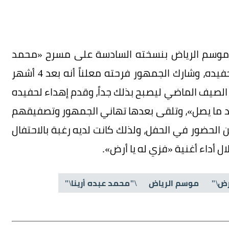
 موسم الرياض بنسخته السادسة على مسرح «محمد
عبده أرينا» أعلن الفنان عبدالمجيد عبدالله انتظار حفيده، وشارك الجمهور فرحته معلناً أنه بعد 4 أشهر
 الصيف الماضي ليصبح بذلك جداً، وقدم إهداء لحفيده
اً بعد ما يصل»، وتلقى بعدها تهاني الجمهور وتصفيقهم
ين الحضور في الحفل، ولذلك كانت لديه رغبة بالاحتفال
 أداء أغنية «فزي له يا أرض».
رض\"
موسم الرياض
\"محمد عبده أرينا\"