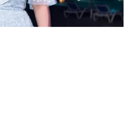
«عكاظ» (جدة) OKAZ_ONLINE@
في ليلة استثنائية شهدت نفاد التذاكر با
معانقة جمهورها بحفل غنائي حاشد بـ«ب
عفويتها المطلقة وتلقائيتها المعتادة ت
الإطلالة الأنيقة بفستان مكشوف الكتفين والأغاني
خطفت شيرين الأضواء بدعاباتها الخاطفة مع المنظ
أزمة «عصير التفاح»: في لقطة أثارت موجة 
على المسرح، ممازحة المنظمين: «ألم تجدوا 