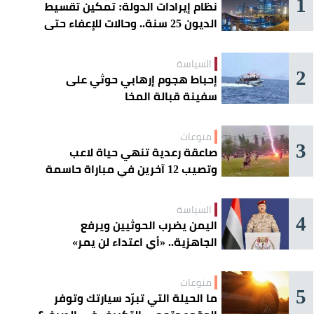
1
نظام إيرادات الدولة: تمكين تقسيط
الديون 25 سنة.. وحالات للإعفاء حتى
مليون ريال
السياسة
2
إحباط هجوم إرهابي حوثي على
سفينة قبالة المخا
منوعات
3
صاعقة رعدية تنهي حياة لاعب
وتصيب 12 آخرين في مباراة حاسمة
السياسة
4
اليمن يضرب الحوثيين ويرفع
الجاهزية.. «أي اعتداء لن يمر»
منوعات
5
ما الحيلة التي تبرّد سيارتك وتوفر