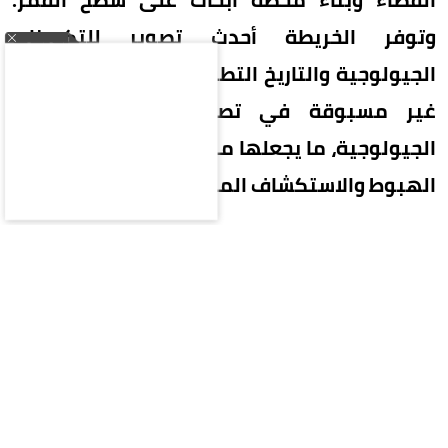
وتوفر الخريطة أحدث تصوير للتكوينات
الجيولوجية والتاريخ التطوري للقمر، مع تحديثات
غير مسبوقة في تصنيف الصخور والحقب
الجيولوجية، ما يجعلها مرجعًا علميًا جديدًا لمهام
الهبوط والاستكشاف المستقبلية.
خريطة ترصد آلاف الفوهات والأحواض
وأوضح معهد الجيولوجيا التابع للأكاديمية الصينية
للعلوم الجيولوجية، وفقًا لوكالة الأنباء الصينية
«شينخوا»، أن الخريطة الجديدة، التي يبلغ طولها نحو
280 سنتيمترًا وارتفاعها 120 سنتيمترًا، تتضمن خرائط