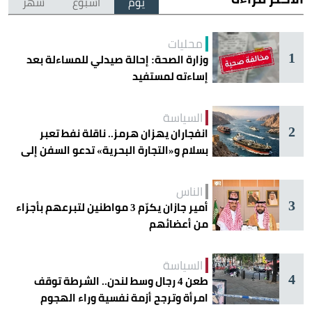
يوم
أسبوع
شهر
محليات
1
وزارة الصحة: إحالة صيدلي للمساءلة بعد
إساءته لمستفيد
السياسة
2
انفجاران يهزان هرمز.. ناقلة نفط تعبر
بسلام و«التجارة البحرية» تدعو السفن إلى
الحذر
الناس
3
أمير جازان يكرّم 3 مواطنين لتبرعهم بأجزاء
من أعضائهم
السياسة
4
طعن 4 رجال وسط لندن.. الشرطة توقف
امرأة وترجح أزمة نفسية وراء الهجوم