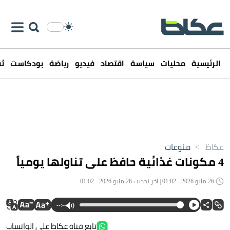
الرئيسية
محليات
سياسة
اقتصاد
فيديو
رياضة
بودكاست
ثق
عكاظ
>
منوعات
4 مكونات غذائية حافظ على تناولها يومياً
26 مايو 2026 - 01:02 | آخر تحديث 26 مايو 2026 - 01:02
--:--
تابع قناة عكاظ على الواتساب