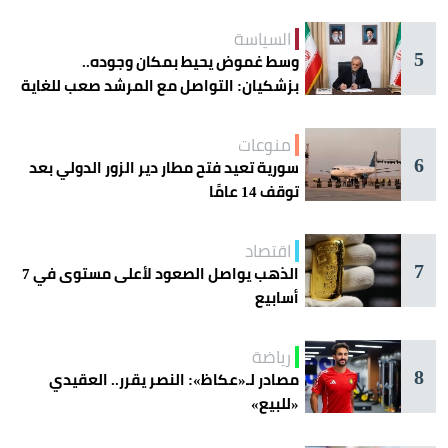
السياسة
5
وسط غموض يحيط بمكان وجوده..
بزشكيان: التواصل مع المرشد صعب للغاية
منوعات
6
سورية تعيد فتح مطار دير الزور الدولي بعد
توقف 14 عامًا
اقتصاد
7
الذهب يواصل الصعود لأعلى مستوى في 7
أسابيع
رياضة
8
مصادر لـ«عكاظ»: النصر يقرر.. العقيدي
«للبيع»