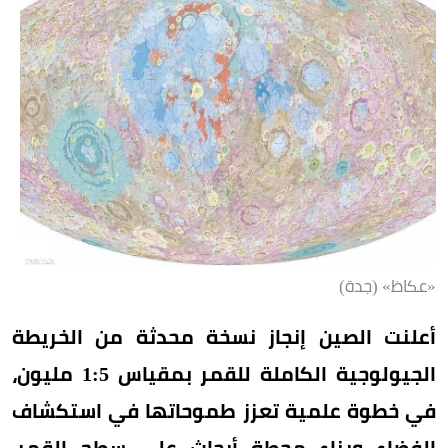
«عكاظ» (جدة)
أعلنت الصين إنجاز نسخة محدثة من الخريطة
الجيولوجية الكاملة للقمر بمقياس 1:5 مليون،
في خطوة علمية تعزز طموحاتها في استكشاف
الفضاء وبناء محطة أبحاث على سطح القمر.