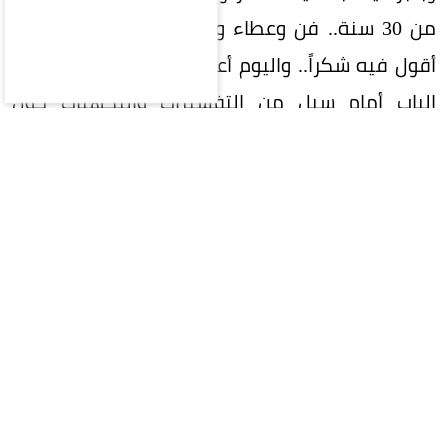
من 30 سنة.. فن وعطاء والتزام.. وجاء الوقت اللي
أقول فيه شكراً.. واليوم أعلن فيه اعتزالي»، ما فتح
الباب أمام سيل من التفسيرات والتكهنات حول
حقيقة القرار.
ورغم أن آلاف المحبين عبّروا عن حزنهم الشديد
لاحتمال ابتعاد أحد أبرز أعمدة المسرح الكويتي، فإن
الآراء انقسمت حول طبيعة الإعلان بين ثلاث فرضيات
رئيسية:
اعتزال حقيقي
أكد بعض المقربين والإعلاميين؛ ومنهم الصحفي