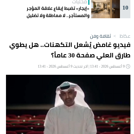
محليات
10
«إيجار» تضبط إيقاع علاقة المؤجر
والمستأجر.. لا مماطلة ولا تضليل
عكاظ
>
ثقافة وفن
فيديو غامض يُشعل التكهنات.. هل يطوي
طارق العلي صفحة 30 عاماً؟
9 أغسطس 2026 - 13:41 | آخر تحديث 9 أغسطس 2026 - 13:41