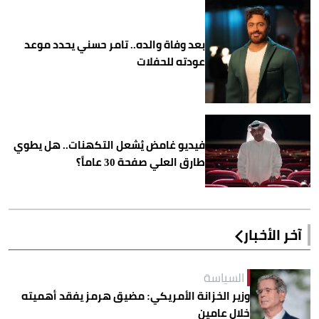
بعد وفاة والده.. تامر حسني يحدد موعد
عودته للحفلات
فيديو غامض يُشعل التكهنات.. هل يطوي
طارق العلي صفحة 30 عاماً؟
آخر الأخبار
السياسة
وزير الخزانة الأمريكي: مضيق هرمز يفقد أهميته
خلال عامين