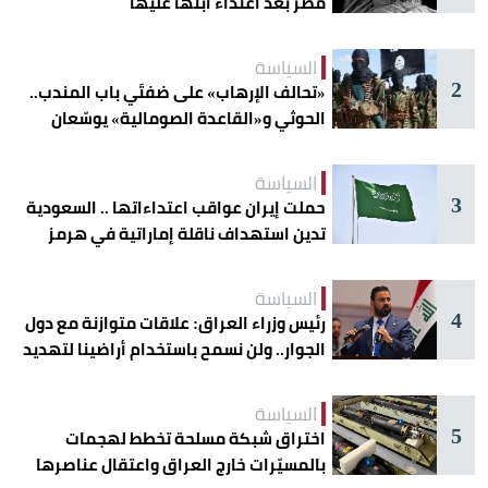
مصر بعد اعتداء ابنها عليها
السياسة
2
«تحالف الإرهاب» على ضفتَي باب المندب..
الحوثي و«القاعدة الصومالية» يوسّعان
دائرة الخطر
السياسة
3
حملت إيران عواقب اعتداءاتها .. السعودية
تدين استهداف ناقلة إماراتية في هرمز
السياسة
4
رئيس وزراء العراق: علاقات متوازنة مع دول
الجوار.. ولن نسمح باستخدام أراضينا لتهديد
أمنها
السياسة
5
اختراق شبكة مسلحة تخطط لهجمات
بالمسيّرات خارج العراق واعتقال عناصرها