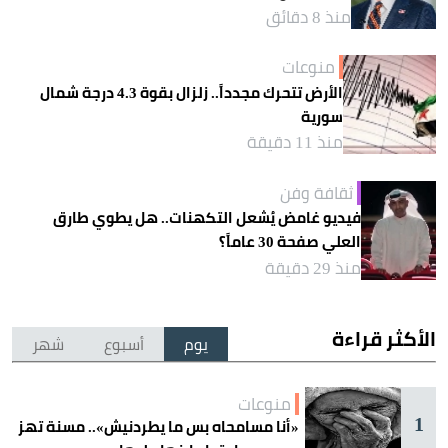
منذ 8 دقائق
منوعات
الأرض تتحرك مجدداً.. زلزال بقوة 4.3 درجة شمال
سورية
منذ 11 دقيقة
ثقافة وفن
فيديو غامض يُشعل التكهنات.. هل يطوي طارق
العلي صفحة 30 عاماً؟
منذ 29 دقيقة
الأكثر قراءة
يوم
أسبوع
شهر
منوعات
1
«أنا مسامحاه بس ما يطردنيش».. مسنة تهز