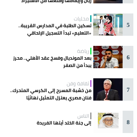
ريال وإيقافها ومنعها من الاستيراد
محليات
5
تسكين الطلبة في المدارس القريبة..
«التعليم» تبدأ التسجيل الإلحاقي
للمستجدين
رياضة
6
بعد المونديال وفسخ عقد الأهلي.. محرز
يبدأ من الصفر
ثقافة وفن
7
من خشبة المسرح إلى الكرسي المتحرك..
فنان مصري يعتزل التمثيل نهائيًا
الناس
8
إلى جنة الخلد أيتها الفريدة