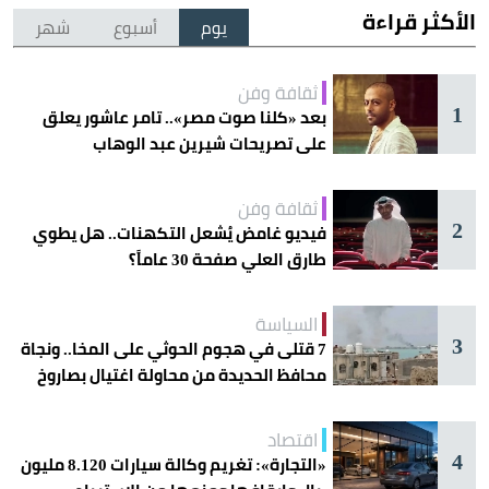
الأكثر قراءة
يوم
أسبوع
شهر
ثقافة وفن
1
بعد «كلنا صوت مصر».. تامر عاشور يعلق
على تصريحات شيرين عبد الوهاب
ثقافة وفن
2
فيديو غامض يُشعل التكهنات.. هل يطوي
طارق العلي صفحة 30 عاماً؟
السياسة
3
7 قتلى في هجوم الحوثي على المخا.. ونجاة
محافظ الحديدة من محاولة اغتيال بصاروخ
اقتصاد
4
«التجارة»: تغريم وكالة سيارات 8.120 مليون