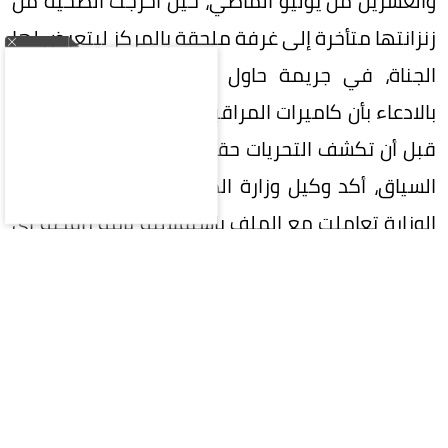
والعشرين من يوليو الماضي، حين أُخرجت الضحية من
زنزانتها متأخرة إلى غرفة ملحقة بالمركز ليتعرض لها
الجناة، في جريمة حاول أحدهم طمس معالمها
بالادعاء بأن كاميرات المراقبة كانت معطلة لساعتين،
قبل أن تكشف التحريات حقيقة الفعل المخزي. وفي
السياق، أكد وكيل وزارة الداخلية حسين العوادي أن
الوزارة تعاملت مع الملف باستقلالية تامة رافضة أي
تهاون يمس الكرامة الإنسانية، بينما أوضحت قيادة
شرطة الديوانية إحالة المتهمين وفق قانون قوى
الأمن الداخلي للقضاء، وسط متابعة ميدانية من
المفوضية العليا لحقوق الإنسان التي وثقت أقوال
الضحية واطلعت على وضعها الصحي والنفسي.