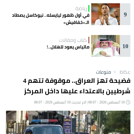
رياضة
9
في أول ظهور ليايسله.. نيوكاسل يصطاد
الـ«خفافيش»
كتاب ومقالات
10
ماتياس يعود للهلال..!
عكاظ
>
منوعات
فضيحة تهز العراق.. موقوفة تتهم 4
شرطيين بالاعتداء عليها داخل المركز
10 أغسطس 2026 - 08:07 | آخر تحديث 10 أغسطس 2026 - 08:07