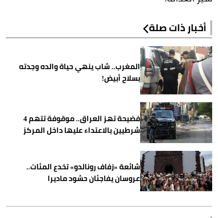
أخبار ذات صلة
المغرب.. شاب ينهي حياة والده وجدته
بسلاح أبيض!
فضيحة تهز العراق.. موقوفة تتهم 4
شرطيين بالاعتداء عليها داخل المركز
شائعة «زفاف رونالدو» تخدع المئات..
عروسان يفاجئان حشود ماديرا