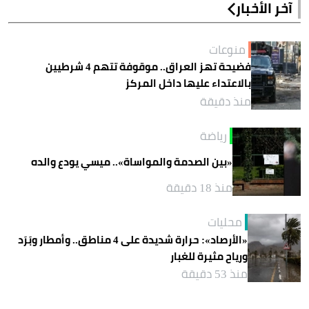
آخر الأخبار
منوعات
فضيحة تهز العراق.. موقوفة تتهم 4 شرطيين
بالاعتداء عليها داخل المركز
منذ دقيقة
رياضة
«بين الصدمة والمواساة».. ميسي يودع والده
منذ 18 دقيقة
محليات
«الأرصاد»: حرارة شديدة على 4 مناطق.. وأمطار وبَرَد
ورياح مثيرة للغبار
منذ 53 دقيقة