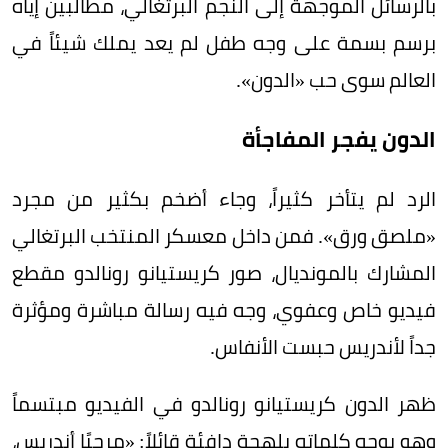
بالرسائل الموجهة إلى النجم البرتغالي، مطالبين إياه
برسم بسمة على وجه طفل لم يعد يملك شيئاً في
العالم سوى حب «الدون».
الدون يفجر المفاجأة
الرد لم يتأخر كثيراً، وجاء أضخم بكثير من مجرد
«ملصق ورق». فمن داخل معسكر المنتخب البرتغالي
المشارك بالمونديال، صور كريستيانو رونالدو مقطع
فيديو خاص وعفوي، وجه فيه رسالة مباشرة ومؤثرة
جداً لأندريس حبست الأنفاس.
ظهر الدون كريستيانو رونالدو في الفيديو مبتسماً
وهو يوجه كلماته بلهجة دافئة قائلاً: «مرحبًا أندريس،