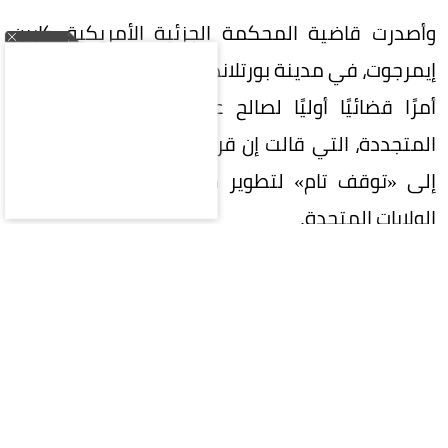
وأصدرت قاضية المحكمة الجزئية الأمريكية كارين
إيمرجوت، في مدينة بورتلاند بولاية أوريجون، الخميس،
أمرًا قضائيًا أوليًا لصالح عدد من جماعات الطاقة
المتجددة، التي قالت إن قرار وزارة الدفاع أدى عمليًا
إلى «توقف تام» لتطوير مشاريع طاقة الرياح في
الولايات المتحدة.
ويُعد القرار انتكاسة لإدارة ترمب، الذي أعلن مرارًا
معارضته لطاقة الرياح، وانتقد توربيناتها باعتبارها
قبيحة ومكلفة وغير فعالة، في الوقت الذي يفضل
فيه التوسع في استخدام مصادر الوقود الأحفوري،
وعلى رأسها النفط والغاز.