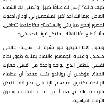
كيف حالك؟ أرسل لك عناقًا كبيرًا، وأتمنى لك الشفاء
العاجل. وبما أنك أحد أكبر المشجعين لي، أود أن أدعوك
لحضور إحدى مبارياتي والاستمتاع معًا عندما تتعافى،
فأنا أتطلع حقًا للقائك.. فلتكن قويًا يا صديقي».
وتحول هذا الفيديو فور نشره إلى «تريند» عالمي
متصدر، واعتبره الجمهور والنقاد بمثابة طوق نجاة
نفسي للطفل الذي يواجه واحدة من أقسى معارك
الحياة، مؤكدين أن رونالدو يثبت مجدداً أن عظماء
الرياضة يكتبون مجدهم الإنساني بمواقف تنبض
بالرحمة والدعم، بعيداً عن صخب الملاعب وجنون
الأرقام القياسية.