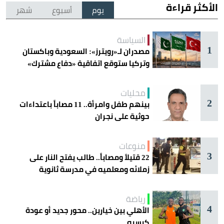
الأكثر قراءة
يوم
أسبوع
شهر
السياسة
1
مصدران لـ«رويترز»: السعودية وباكستان
وتركيا ستوقع اتفاقية «دفاع مشترك»
اليوم في جدة
محليات
2
بينهم طفل وامرأة.. 11 مصاباً باعتداءات
حوثية على نجران
منوعات
3
22 قتيلاً ومصاباً.. طالب يفتح النار على
زملائه ومعلميه في مدرسة ثانوية
رياضة
4
الأهلي بين خيارين.. محور جديد أو عودة
كيسيه