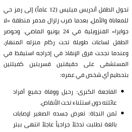
تحول الطفل أندريس ميليس (12 عاماً) إلى رمز حي
للمعاناة والأمل، بعدما ضرب زلزال مدمر منطقة «لا
جوايرا» الفنزويلية في 24 يونيو الماضي. وحوصر
الطفل لساعات طويلة تحت ركام منزله المنهار،
وعندما نجحت فرق الإنقاذ في إخراجه استيقظ في
المستشفى على حقيقتين قسريتين كفيلتين
بتحطيم أي شخص في عمره:
الفاجعة الكبرى: رحيل ووفاة جميع أفراد
عائلته دون استثناء تحت الأنقاض.
ثمن النجاة: تعرض جسده الصغير لإصابات
بالغة تطلبت تدخلاً جراحياً عاجلاً انتهى ببتر