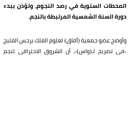
المحطات السنوية في رصد النجوم، وتؤذن ببدء
دورة السنة الشمسية المرتبطة بالنجم.
وأوضح عضو جمعية (آفاق) لعلوم الفلك برجس الفليح
-في تصريح لـ(واس)-، أن الشروق الاحتراقي لنجم
الشِّعْرَى يمثل أول ظهور له فجرًا من جهة الشرق بعد
فترة احتجاب سنوية استمر قرابة 70 يومًا، مشيرًا إلى
أن التقويم النجمي الشمسي المعتمد على النجم
يُعد من أدق أنظمة التقويم التي عرفتها الحضارات
القديمة، إذ استُخدم في تحديد مواسم السنة، وارتبط
بالسنة المائية، كما كان دليلًا للمسافرين في رحلتي
الشتاء والصيف.