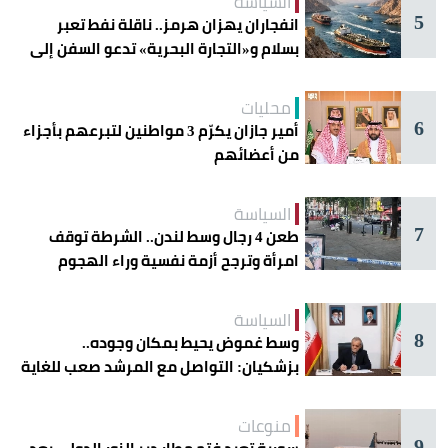
السياسة
5
انفجاران يهزان هرمز.. ناقلة نفط تعبر
بسلام و«التجارة البحرية» تدعو السفن إلى
الحذر
محليات
6
أمير جازان يكرّم 3 مواطنين لتبرعهم بأجزاء
من أعضائهم
السياسة
7
طعن 4 رجال وسط لندن.. الشرطة توقف
امرأة وترجح أزمة نفسية وراء الهجوم
السياسة
8
وسط غموض يحيط بمكان وجوده..
بزشكيان: التواصل مع المرشد صعب للغاية
منوعات
9