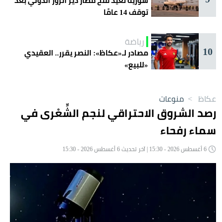
سورية تعيد فتح مطار دير الزور الدولي بعد
توقف 14 عامًا
رياضة
10
مصادر لـ«عكاظ»: النصر يقرر.. العقيدي
«للبيع»
عكاظ
>
منوعات
رصد الشروق الاحتراقي لنجم الشِّعْرى في
سماء رفحاء
6 أغسطس 2026 - 15:30 | آخر تحديث 6 أغسطس 2026 - 15:30