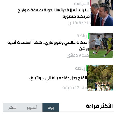
السياسة
أستراليا تعزز قدراتها الجوية بصفقة صواريخ
أمريكية متطورة
منذ دقيقتين
رياضة
احتكاك عالمي وتنوع قاري.. هكذا استعدت أندية
روشن
منذ 9 دقائق
رياضة
الفتح يعزز دفاعه بالغاني «بواتينغ»
منذ 12 دقيقة
الأكثر قراءة
يوم
أسبوع
شهر