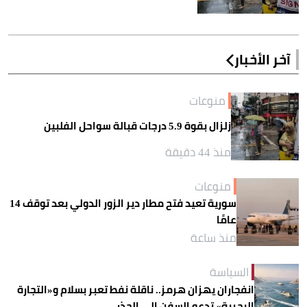
آخر الأخبار
منوعات
زلزال بقوة 5.9 درجات قبالة سواحل الفلبين
منذ 44 دقيقة
منوعات
سورية تعيد فتح مطار دير الزور الدولي بعد توقف 14
عامًا
منذ ساعة
السياسة
انفجاران يهزان هرمز.. ناقلة نفط تعبر بسلام و«التجارة
البحرية» تدعو السفن إلى الحذر