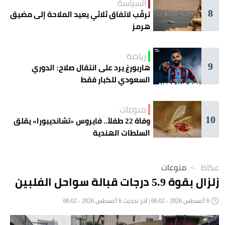
السياسة
8
ترقّب لاتفاق ثلاثي يعيد الملاحة إلى مضيق
هرمز
رياضة
9
هاربورغ يرد على انتقال صلاح: الدوري
السعودي للكبار فقط
منوعات
10
وفاة 22 طفلاً.. فايروس «تشانديبورا» يقلق
السلطات الهندية
عكاظ
>
منوعات
زلزال بقوة 5.9 درجات قبالة سواحل الفلبين
6 أغسطس 2026 - 06:02 | آخر تحديث 6 أغسطس 2026 - 06:02