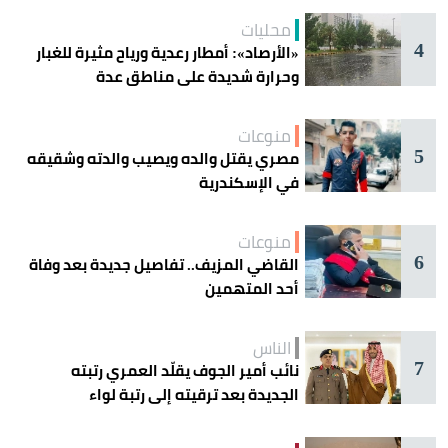
محليات
4
«الأرصاد»: أمطار رعدية ورياح مثيرة للغبار
وحرارة شديدة على مناطق عدة
منوعات
5
مصري يقتل والده ويصيب والدته وشقيقه
في الإسكندرية
منوعات
6
القاضي المزيف.. تفاصيل جديدة بعد وفاة
أحد المتهمين
الناس
7
نائب أمير الجوف يقلّد العمري رتبته
الجديدة بعد ترقيته إلى رتبة لواء