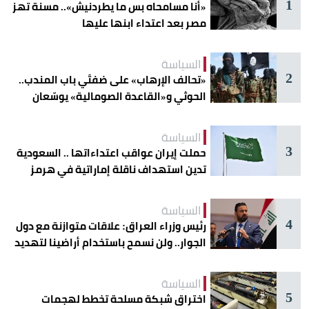
1
«أنا مسامحاه بس ما يطردنيش».. مسنة تهز
مصر بعد اعتداء ابنها عليها
السياسة
2
«تحالف الإرهاب» على ضفتَي باب المندب..
الحوثي و«القاعدة الصومالية» يوسّعان
دائرة الخطر
السياسة
3
حملت إيران عواقب اعتداءاتها .. السعودية
تدين استهداف ناقلة إماراتية في هرمز
السياسة
4
رئيس وزراء العراق: علاقات متوازنة مع دول
الجوار.. ولن نسمح باستخدام أراضينا لتهديد
أمنها
السياسة
5
اختراق شبكة مسلحة تخطط لهجمات