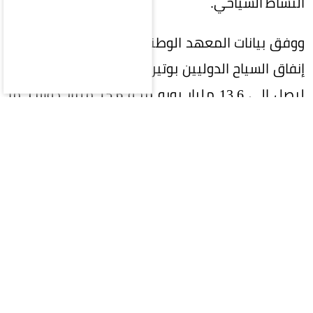
النشاط السياحي.
ووفق بيانات المعهد الوطني الإسباني للإحصاء، قفز
إنفاق السياح الدوليين بوتيرة أسرع من نمو أعدادهم،
ليصل إلى 13.6 مليار يورو (نحو 15.6 مليار دولار)، ما
يعكس ارتفاع متوسط الإنفاق الفردي، خصوصًا لدى
الزوار القادمين من الأسواق البعيدة.