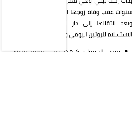
بدأت رحلة بيتي، وهي ممرضة متقاعدة، قبل نحو 10
سنوات عقب وفاة زوجها الذي عاشت معه 51 عاماً.
وبعد انتقالها إلى دار لرعاية المسنين، رفضت
الاستسلام للروتين اليومي والملل:
رفض الخمول: كرهت بيتي فكرة قضاء
اليوم مستلقية في السرير بينما يهتم
الآخرون بكل شيء، فبحثت عن هدف يمنح
حياتها حيوية جديدة.
حلم قديم: تعود الفكرة لعام 1991 حين
شاهدت إعلاناً تجارياً لامرأة تقف فوق طائرة،
ليظل المشهد عالقاً في ذاكرتها حتى قررت
تحويله إلى واقع.