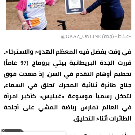
«عكاظ» (جدة) OKAZ_ONLINE@
في وقت يفضل فيه المعظم الهدوء والاسترخاء،
قررت الجدة البريطانية بيتي بروماج (97 عاماً)
تحطيم أوهام التقدم في السن، إذ صعدت فوق
جناح طائرة ثنائية المحرك تحلق في السماء،
لتدخل رسمياً موسوعة «غينيس» كأكبر امرأة
في العالم تمارس رياضة المشي على أجنحة
الطائرات أثناء التحليق.