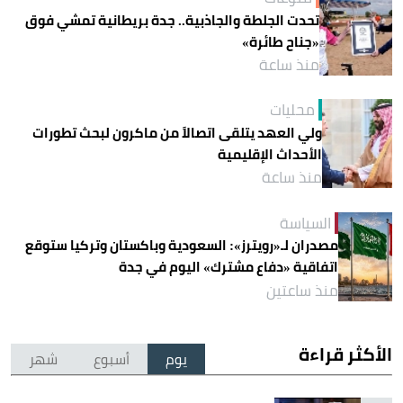
تحدت الجلطة والجاذبية.. جدة بريطانية تمشي فوق
«جناح طائرة»
منذ ساعة
محليات
ولي العهد يتلقى اتصالاً من ماكرون لبحث تطورات
الأحداث الإقليمية
منذ ساعة
السياسة
مصدران لـ«رويترز»: السعودية وباكستان وتركيا ستوقع
اتفاقية «دفاع مشترك» اليوم في جدة
منذ ساعتين
الأكثر قراءة
يوم
أسبوع
شهر