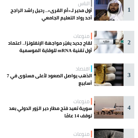
الناس
1
أول مدير لـ«أم القرى».. رحيل راشد الراجح
أحد رواد التعليم الجامعي
منوعات
2
لقاح جديد يغيّر مواجهة الإنفلونزا.. اعتماد
أول تقنية mRNA للوقاية الموسمية
اقتصاد
3
الذهب يواصل الصعود لأعلى مستوى في 7
أسابيع
منوعات
4
سورية تعيد فتح مطار دير الزور الدولي بعد
توقف 14 عامًا
منوعات