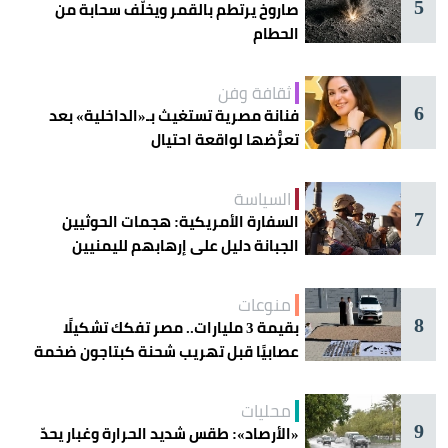
5
صاروخ يرتطم بالقمر ويخلّف سحابة من
الحطام
ثقافة وفن
6
فنانة مصرية تستغيث بـ«الداخلية» بعد
تعرُّضها لواقعة احتيال
السياسة
7
السفارة الأمريكية: هجمات الحوثيين
الجبانة دليل على إرهابهم لليمنيين
منوعات
8
بقيمة 3 مليارات.. مصر تفكك تشكيلًا
عصابيًا قبل تهريب شحنة كبتاجون ضخمة
محليات
9
«الأرصاد»: طقس شديد الحرارة وغبار يحدّ