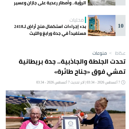
الرؤية.. وأمطار رعدية على جازان وعسير
محليات
10
بدء إجراءات استكمال منح أراضٍ لـ2418
مستفيداً في جدة ورابغ والليث
عكاظ
>
منوعات
تحدت الجلطة والجاذبية.. جدة بريطانية
تمشي فوق «جناح طائرة»
7 أغسطس 2026 - 03:34 | آخر تحديث 7 أغسطس 2026 - 03:34