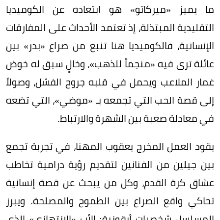
ما يميز «ميركاتو» هو ابتعاده عن الكوميديا
التقليدية المبتذلة، إذ تعتمد الأحداث على المفارقات
الإنسانية، فالكوميديا هنا تنبع من صراع «بدر» بين
عائلة ترى فيه «منجماً للذهب»، وخالٍ سبق له خوض
غمار الملاعب ويحمل في قلبه جروح الفشل، وصولاً
إلى قصة الحب التي تجمعه بـ «موضي»، التي تضعه
في معادلة صعبة بين الشهرة والارتباط.
يقود العمل المخرج يعقوب المهنا، في تجربة تجمع
بين جيلين من الفنانين لتقديم رؤية درامية تخاطب
عشاق كرة القدم، وكل من يبحث عن قصة إنسانية
تحاكي واقع الصراع بين الطموح والمصلحة. ويبرز
المسلسل شخصيات أيقونية: الأب «الانتهازي» الذي