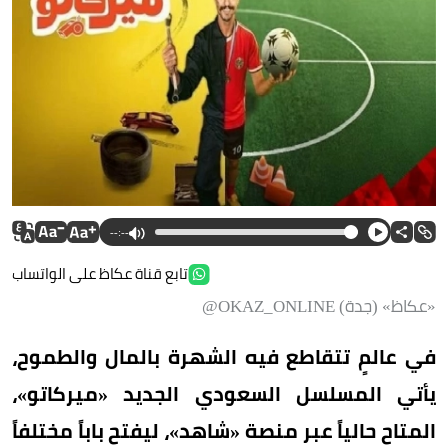
--:--
تابع قناة عكاظ على الواتساب
«عكاظ» (جدة) OKAZ_ONLINE@
في عالمٍ تتقاطع فيه الشهرة بالمال والطموح،
يأتي المسلسل السعودي الجديد «ميركاتو»،
المتاح حالياً عبر منصة «شاهد»، ليفتح باباً مختلفاً