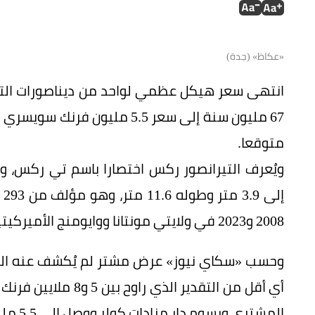
«عكاظ» (جدة)
انتهى سعر هيكل عظمي لواحد من ديناصورات التي
متوقعا.
2008 و2023 في ولايتي مونتانا ووايومنج الأميركيتين.
أي أقل من التقدير ا
المشتري ورسوم دار مزادات كولر ووصل إلى 5.5 مليون فرنك سويسري.