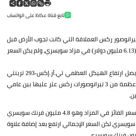
تابع قناة عكاظ على الواتساب
رانوصور ركس العملاقة التي كانت تجوب الأرض قبل
67 مليون سنة إلى سعر 5.5 مليون فرنك سويسري (6.13 مليون دولار) في مزاد سويسري، ولم يكن السعر
ويُعرف التيرانصور ركس اختصارا باسم تي ركس، ويصل ارتفاع الهيكل العظمي تي.آر.إكس-293 ترينتي
إلى 3.9 متر وطوله 11.6 متر، وهو مؤلف من 293 عظمة من 3 تيرانوصورات ركس عثر عليها بين عامي
وحسب «سكاي نيوز» عرض مشتر لم يُكشف عنه السعر الفائز في المزاد وهو 4.8 مليون فرنك سويسري
لذي راوح بين 5 و8 ملايين فرنك سويسري لكن السعر الإجمالي ارتفع بعد إضافة علاوة