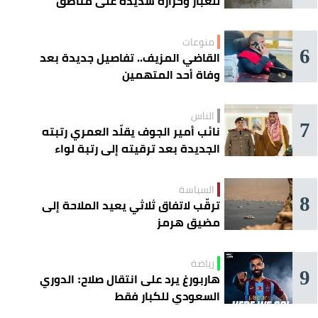
للغبار وحرارة شديدة على مناطق
عدة
منوعات
6
القاضي المزيف.. تفاصيل جديدة بعد
وفاة أحد المتهمين
الناس
7
نائب أمير الجوف يقلّد العمري رتبته
الجديدة بعد ترقيته إلى رتبة لواء
السياسة
8
ترقّب لاتفاق ثلاثي يعيد الملاحة إلى
مضيق هرمز
رياضة
9
هاربورغ يرد على انتقال صلاح: الدوري
السعودي للكبار فقط