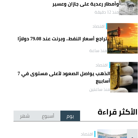
وأمطار رعدية على جازان وعسير
منذ 12 دقيقة
اقتصاد
تراجع أسعار النفط.. وبرنت عند 79.08 دولارًا
منذ ساعة
اقتصاد
الذهب يواصل الصعود لأعلى مستوى في 7
أسابيع
منذ ساعتين
الأكثر قراءة
يوم
أسبوع
شهر
اقتصاد