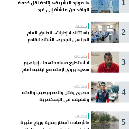
1
«الموارد البشرية»: إتاحة نقل خدمة
الوافد من منشأة إلى فرد
محليات
2
باستثناء 4 إدارات.. انطلاق العام
الدراسي الجديد.. الثلاثاء القادم
منوعات
3
لا أستطيع مسامحتهما.. إبراهيم
سعيد يروي أزمته مع ابنتيه أمام
القضاء
منوعات
4
مصري يقتل والده ويصيب والدته
وشقيقه في الإسكندرية
محليات
5
«الأرصاد»: أمطار رعدية ورياح مثيرة