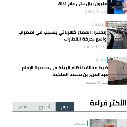
مليون ريال حتى عام 2031
منذ 13 دقيقة
منوعات
إنجلترا: انقطاع كهربائي يتسبب في اضطراب
واسع بحركة القطارات
منذ 19 دقيقة
محليات
ضبط مخالف لنظام البيئة في محمية الإمام
عبدالعزيز بن محمد الملكية
منذ 37 دقيقة
الأكثر قراءة
يوم
أسبوع
شهر
محليات