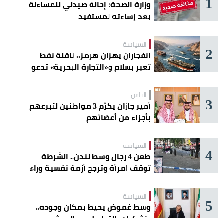
1
وزارة الصحة: إحالة صيدلي للمساءلة
بعد إساءته لمستفيد
السياسة
2
انفجاران يهزان هرمز.. ناقلة نفط
تعبر بسلام و«التجارة البحرية» تدعو
السفن إلى الحذر
الناس
3
أمير جازان يكرّم 3 مواطنين لتبرعهم
بأجزاء من أعضائهم
السياسة
4
طعن 4 رجال وسط لندن.. الشرطة
توقف امرأة وترجح أزمة نفسية وراء
الهجوم
السياسة
5
وسط غموض يحيط بمكان وجوده..