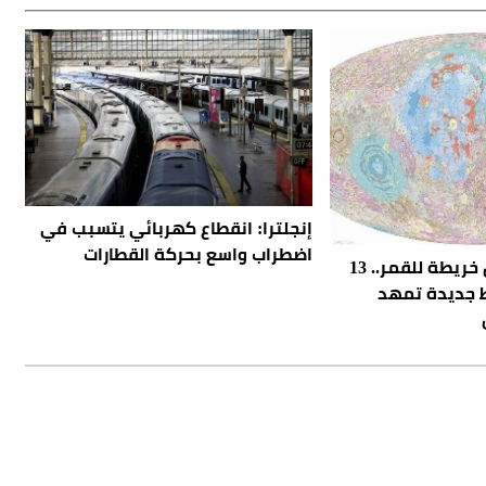
إنجلترا: انقطاع كهربائي يتسبب في
اضطراب واسع بحركة القطارات
الصين تكشف أدق خريطة للقمر.. 13
 جديدة تمهد