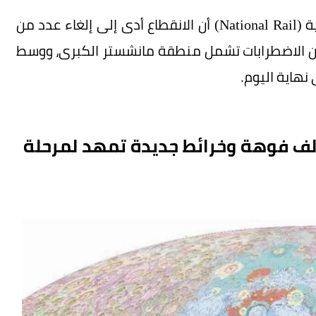
وأوضحت شركة السكك الحديدية الوطنية البريطانية (National Rail) أن الانقطاع أدى إلى إلغاء عدد من
لى أن الاضطرابات تشمل منطقة مانشستر الكبرى، ووسط
نهاية اليوم.
ين تكشف أدق خريطة للقمر.. 13 ألف فوهة وخرائط جديدة تمهد لمرحلة