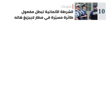
منوعات
10
الشرطة الألمانية تبطل مفعول
طائرة مسيّرة في مطار لايبزيغ هاله