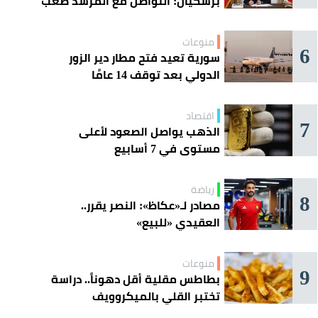
بزشكيان: التواصل مع المرشد صعب
للغاية
منوعات
6
سورية تعيد فتح مطار دير الزور
الدولي بعد توقف 14 عامًا
اقتصاد
7
الذهب يواصل الصعود لأعلى
مستوى في 7 أسابيع
رياضة
8
مصادر لـ«عكاظ»: النصر يقرر..
العقيدي «للبيع»
منوعات
9
بطاطس مقلية أقل دهوناً.. دراسة
تختبر القلي بالميكروويف