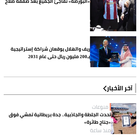
«البورصة» تفاجئ الجميع بعد صفقة صلاح
ريف والهلال يوقعان شراكة إستراتيجية
بـ200 مليون ريال حتى عام 2031
آخر الأخبار
منوعات
تحدت الجلطة والجاذبية.. جدة بريطانية تمشي فوق
«جناح طائرة»
منذ ساعة