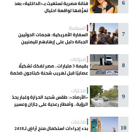
6
فنانة مصرية تستغيث بـ«الداخلية» بعد
تعرُّضها لواقعة احتيال
السياسة
7
السفارة الأمريكية: هجمات الحوثيين
الجبانة دليل على إرهابهم لليمنيين
منوعات
8
بقيمة 3 مليارات.. مصر تفكك تشكيلًا
عصابيًا قبل تهريب شحنة كبتاجون ضخمة
محليات
9
«الأرصاد»: طقس شديد الحرارة وغبار يحدّ
الرؤية.. وأمطار رعدية على جازان وعسير
محليات
10
بدء إجراءات استكمال منح أراضٍ لـ2418