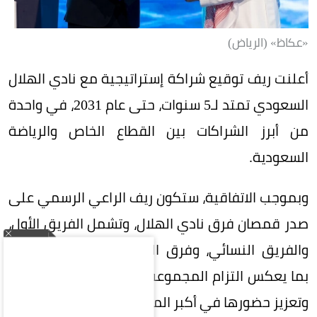
«عكاظ» (الرياض)
أعلنت ريف توقيع شراكة إستراتيجية مع نادي الهلال
السعودي تمتد لـ5 سنوات، حتى عام 2031، في واحدة
من أبرز الشراكات بين القطاع الخاص والرياضة
السعودية.
وبموجب الاتفاقية، ستكون ريف الراعي الرسمي على
صدر قمصان فرق نادي الهلال، وتشمل الفريق الأول،
والفريق النسائي، وفرق الفئات السنية (الناشئين)،
بما يعكس التزام المجموعة بدعم الرياضة السعودية
وتعزيز حضورها في أكبر المحافل الرياضية.