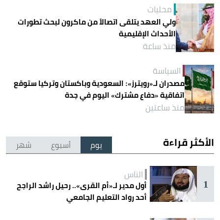
محليات
ولي العهد يتلقى اتصالاً من ماكرون لبحث تطورات
الأحداث الإقليمية
منذ ساعة
السياسة
مصدران لـ«رويترز»: السعودية وباكستان وتركيا ستوقع
اتفاقية «دفاع مشترك» اليوم في جدة
منذ ساعتين
الأكثر قراءة
يوم
أسبوع
شهر
الناس
1
أول مدير لـ«أم القرى».. رحيل راشد الراجح
أحد رواد التعليم الجامعي