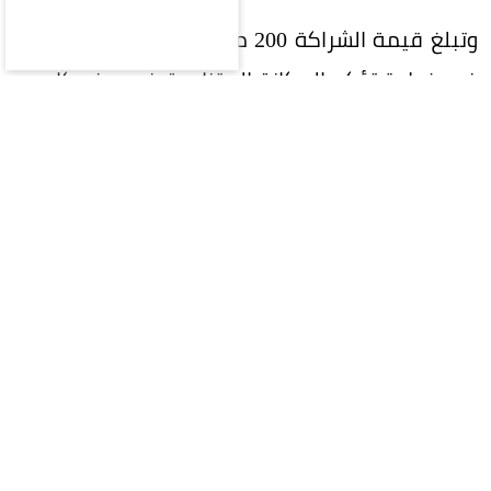
وتبلغ قيمة الشراكة 200 مليون ريال على 5 سنوات،
في خطوة تؤكد المكانة المتنامية في ريف كإحدى
العلامات التجارية السعودية الرائدة، وسعيها إلى بناء
شراكات إستراتيجية طويلة الأمد تحقق قيمة مضافة
للطرفين.
وتواصل ريف توسعها محلياً وعالمياً، إذ تمتلك أكثر
من 400 فرع في 40 دولة حول العالم، ما يعكس نجاح
إستراتيجيتها في الوصول إلى الأسواق العالمية
وترسيخ حضورها كإحدى أبرز العلامات السعودية في
قطاع العطور.
وشهد حفل التوقيع تواجد الرئيس التنفيذي لريف