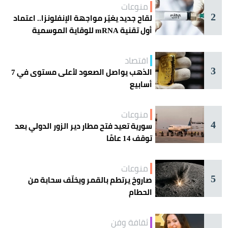
منوعات
2
لقاح جديد يغيّر مواجهة الإنفلونزا.. اعتماد
أول تقنية mRNA للوقاية الموسمية
اقتصاد
3
الذهب يواصل الصعود لأعلى مستوى في 7
أسابيع
منوعات
4
سورية تعيد فتح مطار دير الزور الدولي بعد
توقف 14 عامًا
منوعات
5
صاروخ يرتطم بالقمر ويخلّف سحابة من
الحطام
ثقافة وفن