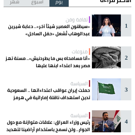
يوم
أسبوع
شهر
ثقافة وفن
1
«سيظنون العصير شيئاً آخر».. دعابة شيرين
عبدالوهاب تُشعل «حفل الساحل»
منوعات
2
«أنا مسامحاه بس ما يطردنيش».. مسنة تهز
مصر بعد اعتداء ابنها عليها
السياسة
3
حملت إيران عواقب اعتداءاتها .. السعودية
تدين استهداف ناقلة إماراتية في هرمز
السياسة
4
رئيس وزراء العراق: علاقات متوازنة مع دول
الجوار.. ولن نسمح باستخدام أراضينا لتهديد