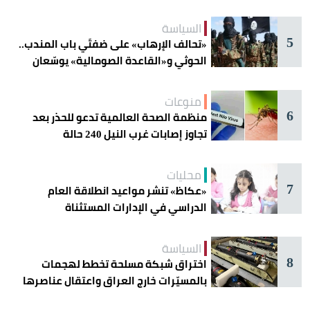
أمنها
السياسة
5
«تحالف الإرهاب» على ضفتَي باب المندب..
الحوثي و«القاعدة الصومالية» يوسّعان
دائرة الخطر
منوعات
6
منظمة الصحة العالمية تدعو للحذر بعد
تجاوز إصابات غرب النيل 240 حالة
محليات
7
«عكاظ» تنشر مواعيد انطلاقة العام
الدراسي في الإدارات المستثناة
السياسة
8
اختراق شبكة مسلحة تخطط لهجمات
بالمسيّرات خارج العراق واعتقال عناصرها