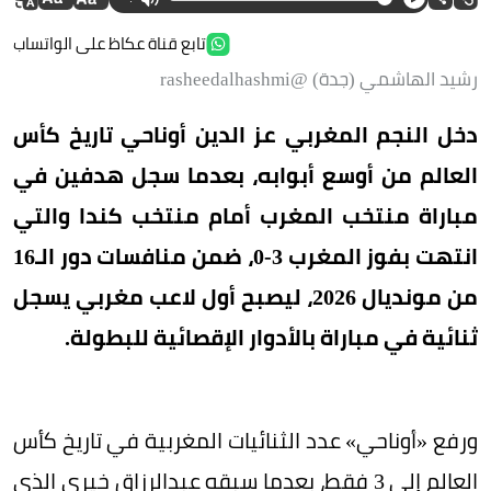
تابع قناة عكاظ على الواتساب
رشيد الهاشمي (جدة) @rasheedalhashmi
دخل النجم المغربي عز الدين أوناحي تاريخ كأس
العالم من أوسع أبوابه، بعدما سجل هدفين في
مباراة منتخب المغرب أمام منتخب كندا والتي
انتهت بفوز المغرب 3-0، ضمن منافسات دور الـ16
من مونديال 2026، ليصبح أول لاعب مغربي يسجل
ثنائية في مباراة بالأدوار الإقصائية للبطولة.
ورفع «أوناحي» عدد الثنائيات المغربية في تاريخ كأس
العالم إلى 3 فقط، بعدما سبقه عبدالرزاق خيري الذي