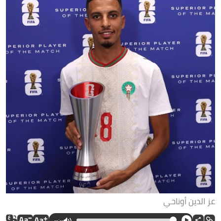
عز الدين أوناحي
--:--