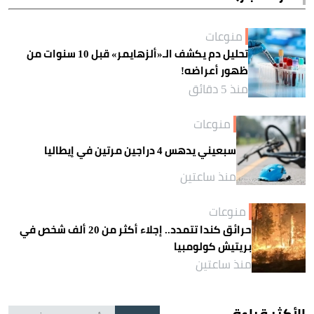
منوعات
تحليل دم يكشف الـ«ألزهايمر» قبل 10 سنوات من
ظهور أعراضه!
منذ 5 دقائق
منوعات
سبعيني يدهس 4 دراجين مرتين في إيطاليا
منذ ساعتين
منوعات
حرائق كندا تتمدد.. إجلاء أكثر من 20 ألف شخص في
بريتيش كولومبيا
منذ ساعتين
الأكثر قراءة