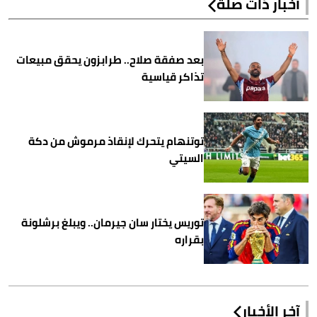
أخبار ذات صلة
بعد صفقة صلاح.. طرابزون يحقق مبيعات
تذاكر قياسية
توتنهام يتحرك لإنقاذ مرموش من دكة
السيتي
توريس يختار سان جيرمان.. ويبلغ برشلونة
بقراره
آخر الأخبار