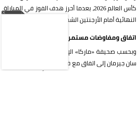
كأس العالم 2026، بعدما أحرز هدف الفوز في المباراة
النهائية أمام الأرجنتين الشهر الماضي.
اتفاق ومفاوضات مستمرة
وبحسب صحيفة «ماركا» الإسبانية، فقد توصل باريس
سان جيرمان إلى اتفاق مع فيران توريس للانضمام إليه
بعقد مدته أربع سنوات، ولم يتبقَّ سوى إتمام
المفاوضات مع برشلونة، وهو ما تجري مناقشته حالياً.
الصفقة تقترب من الحسم
وأضافت أن باريس سان جيرمان وبرشلونة قريبان من
التوصل إلى اتفاق، ومن المتوقع إتمام الصفقة خلال