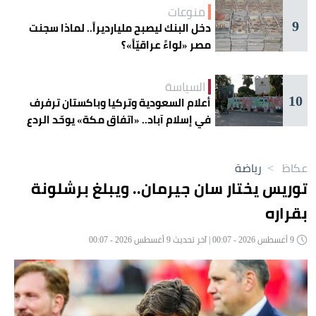
منوعات
9
دخل البنك ليصبح مليارديراً.. لماذا سجنت
مصر «لواءً عراقيّاً»؟
السياسة
10
أعلام السعودية وتركيا وباكستان ترفرف
في إسلام آباد.. «اتفاق مكة» يوحّد الردع
عكاظ
>
رياضة
توريس يختار سان جيرمان.. ويبلغ برشلونة
بقراره
9 أغسطس 2026 - 00:07 | آخر تحديث 9 أغسطس 2026 - 00:07