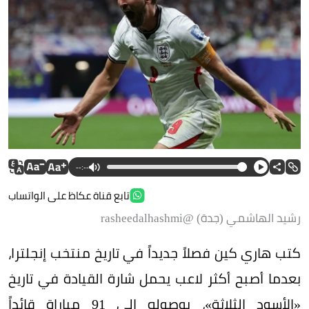
--:--
تابع قناة عكاظ على الواتساب
رشيد الهاشمي (جدة) @rasheedalhashmi
كتب هاري كين فصلاً جديداً في تاريخ منتخب إنجلترا،
بعدما أصبح أكثر لاعب يحمل شارة القيادة في تاريخ
«الأسود الثلاثة»، بوصوله إلى 91 مباراة قائداً