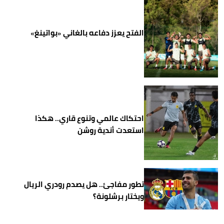
الفتح يعزز دفاعه بالغاني «بواتينغ»
احتكاك عالمي وتنوع قاري.. هكذا
استعدت أندية روشن
تطور مفاجئ.. هل يصدم رودري الريال
ويختار برشلونة؟