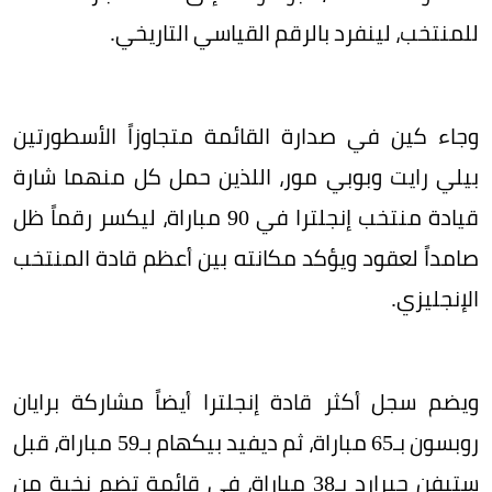
للمنتخب، لينفرد بالرقم القياسي التاريخي.
وجاء كين في صدارة القائمة متجاوزاً الأسطورتين
بيلي رايت وبوبي مور، اللذين حمل كل منهما شارة
قيادة منتخب إنجلترا في 90 مباراة، ليكسر رقماً ظل
صامداً لعقود ويؤكد مكانته بين أعظم قادة المنتخب
الإنجليزي.
ويضم سجل أكثر قادة إنجلترا أيضاً مشاركة برايان
روبسون بـ65 مباراة، ثم ديفيد بيكهام بـ59 مباراة، قبل
ستيفن جيرارد بـ38 مباراة، في قائمة تضم نخبة من