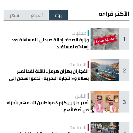
الأكثر قراءة
يوم
أسبوع
شهر
محليات
1
وزارة الصحة: إحالة صيدلي للمساءلة بعد
إساءته لمستفيد
السياسة
2
انفجاران يهزان هرمز.. ناقلة نفط تعبر
بسلام و«التجارة البحرية» تدعو السفن إلى
الحذر
الناس
3
أمير جازان يكرّم 3 مواطنين لتبرعهم بأجزاء
من أعضائهم
السياسة