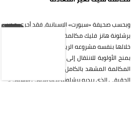
وبحسب صحيفة «سبورت» الإسبانية، فقد أجرى مدرب
برشلونة هانز فليك مكالمة هاتفية مع رودري، عرض
خلالها بنفسه مشروعه الرياضي، في محاولة لإقناعه
بمنح الأولوية للانتقال إلى برشلونة، وقد غيرت هذه
المكالمة المشهد بالكامل، وأظهرت مدى الاهتمام
الحقيقي الذي يبديه برشلونة تجاه الدولي الإسباني.
وأضافت الصحيفة أن تواصل فليك، إلى جانب بطء ريال
مدريد في اتخاذ الخطوات النهائية لحسم الصفقة،
أدى إلى تغير كبير في الوضع. ففي الوقت الحالي، لا
يستبعد رودري إمكانية الانتقال إلى برشلونة، بعدما