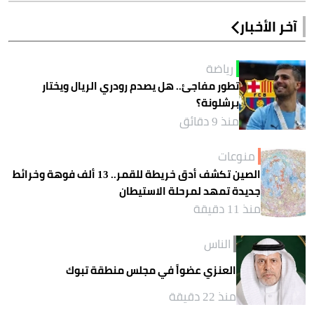
آخر الأخبار
رياضة
تطور مفاجئ.. هل يصدم رودري الريال ويختار
برشلونة؟
منذ 9 دقائق
منوعات
الصين تكشف أدق خريطة للقمر.. 13 ألف فوهة وخرائط
جديدة تمهد لمرحلة الاستيطان
منذ 11 دقيقة
الناس
العنزي عضواً في مجلس منطقة تبوك
منذ 22 دقيقة