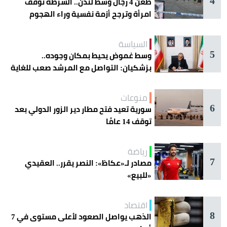
4
طعن 4 رجال وسط لندن.. الشرطة توقف
امرأة وترجح أزمة نفسية وراء الهجوم
السياسة
5
وسط غموض يحيط بمكان وجوده..
بزشكيان: التواصل مع المرشد صعب للغاية
منوعات
6
سورية تعيد فتح مطار دير الزور الدولي بعد
توقف 14 عامًا
رياضة
7
مصادر لـ«عكاظ»: النصر يقرر.. العقيدي
«للبيع»
اقتصاد
8
الذهب يواصل الصعود لأعلى مستوى في 7