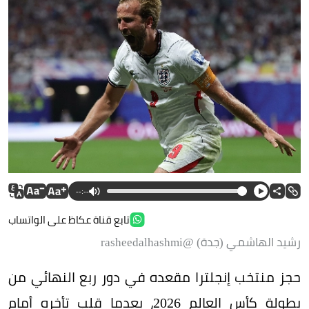
--:--
تابع قناة عكاظ على الواتساب
رشيد الهاشمي (جدة) @rasheedalhashmi
حجز منتخب إنجلترا مقعده في دور ربع النهائي من
بطولة كأس العالم 2026، بعدما قلب تأخره أمام