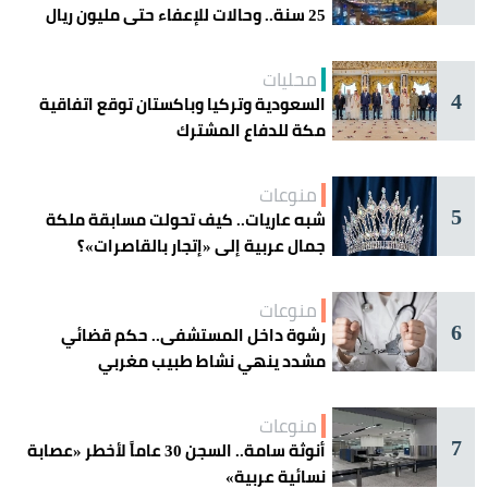
25 سنة.. وحالات للإعفاء حتى مليون ريال
محليات
4
السعودية وتركيا وباكستان توقع اتفاقية
مكة للدفاع المشترك
منوعات
5
شبه عاريات.. كيف تحولت مسابقة ملكة
جمال عربية إلى «إتجار بالقاصرات»؟
منوعات
6
رشوة داخل المستشفى.. حكم قضائي
مشدد ينهي نشاط طبيب مغربي
منوعات
7
أنوثة سامة.. السجن 30 عاماً لأخطر «عصابة
نسائية عربية»