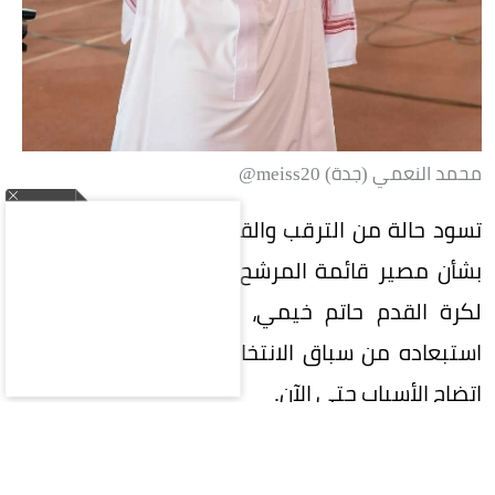
محمد النعمي (جدة) meiss20@
تسود حالة من الترقب والقلق في الأوساط الرياضية
بشأن مصير قائمة المرشح لرئاسة الاتحاد السعودي
لكرة القدم حاتم خيمي، وسط أنباء عن احتمالية
استبعاده من سباق الانتخابات بقرار من اللجنة، دون
اتضاح الأسباب حتى الآن.