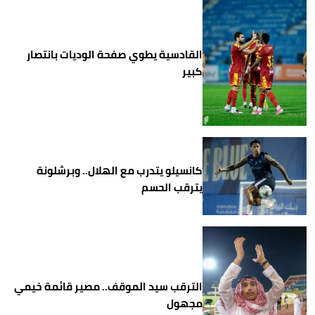
القادسية يطوي صفحة الوديات بانتصار
كبير
كانسيلو يتدرب مع الهلال.. وبرشلونة
يترقب الحسم
الترقب سيد الموقف.. مصير قائمة خيمي
مجهول