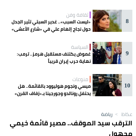
ثقافة وفن
8
«ليست السبب».. غدير السبتي تثير الجدل
حول نجاح إلهام علي في «شارع الأعشى»
السياسة
9
غموض يكتنف مستقبل هرمز.. ترمب:
نهاية حرب إيران قريباً
منوعات
10
ميسي ونجوم هوليوود بالقائمة.. هل
يحتفل رونالدو وجورجينا بـ«زفاف القرن»
غداً؟
عكاظ
>
رياضة
الترقب سيد الموقف.. مصير قائمة خيمي
مجهول