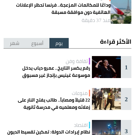
وداعًا للمكالمات المزعجة.. فرنسا تحظر الإعلانات
الهاتفية دون موافقة مسبقة
منذ 37 دقيقة
الأكثر قراءة
يوم
أسبوع
شهر
ثقافة وفن
1
رقم يكسر التاريخ.. عمرو دياب يدخل
موسوعة غينيس بإنجاز غير مسبوق
منوعات
2
22 قتيلاً ومصاباً.. طالب يفتح النار على
زملائه ومعلميه في مدرسة ثانوية
اقتصاد
3
نظام إيرادات الدولة: تمكين تقسيط الديون