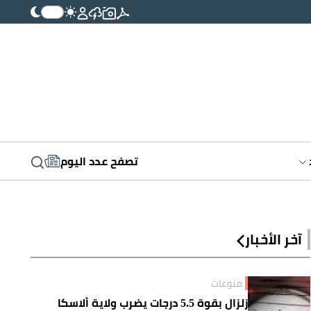
تصفح عدد اليوم
آخر الأخبار
منوعات
زلزال بقوة 5.5 درجات يضرب ولاية ألاسكا