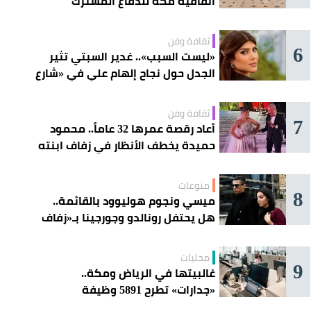
اتفاقية مكة للدفاع المشترك
ثقافة وفن
6
«ليست السبب».. غدير السبتي تثير
الجدل حول نجاح إلهام علي في «شارع
الأعشى»
ثقافة وفن
7
أعاد رقصة عمرها 32 عاماً.. محمود
حميدة يخطف الأنظار في زفاف ابنته
منوعات
8
ميسي ونجوم هوليوود بالقائمة..
هل يحتفل رونالدو وجورجينا بـ«زفاف
القرن» غداً؟
محليات
9
غالبيتها في الرياض ومكة..
«جدارات» تطرح 5891 وظيفة
للسعوديين هذا الأسبوع