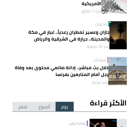
الأمريكية
منذ 5 دقائق
محليات
جازان وعسير تمطران رعدياً.. غبار في مكة
والمدينة.. حرارة في الشرقية والرياض
منذ 30 دقيقة
منوعات
خلال بث مباشر.. إدانة صانعي محتوى بعد وفاة
رجل أمام المتابعين بفرنسا
منذ ساعة
الأكثر قراءة
يوم
أسبوع
شهر
ثقافة وفن