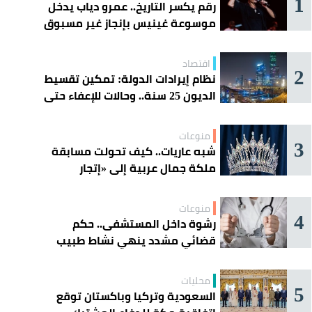
1
رقم يكسر التاريخ.. عمرو دياب يدخل
موسوعة غينيس بإنجاز غير مسبوق
اقتصاد
2
نظام إيرادات الدولة: تمكين تقسيط
الديون 25 سنة.. وحالات للإعفاء حتى
مليون ريال
منوعات
3
شبه عاريات.. كيف تحولت مسابقة
ملكة جمال عربية إلى «إتجار
بالقاصرات»؟
منوعات
4
رشوة داخل المستشفى.. حكم
قضائي مشدد ينهي نشاط طبيب
مغربي
محليات
5
السعودية وتركيا وباكستان توقع