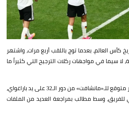
يخ كأس العالم، بعدما توج باللقب أربع مرات، واشتهر
ة، لا سيما في مواجهات ركلات الترجيح التي كثيراً ما
وشهدت بطولة كأس العالم 2026 خروجاً مبكراً وغير متوقع للـ«مانشافت» من دور الـ32 على يد باراغواي،
ني للفريق، وسط مطالب بمراجعة العديد من الملفات