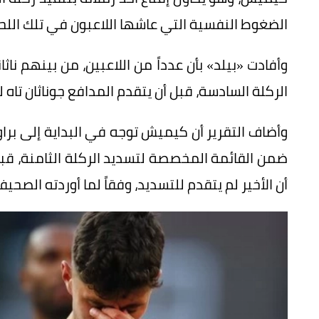
الضغوط النفسية التي عاشها اللاعبون في تلك اللح
وأفادت «بيلد» بأن عدداً من اللاعبين، من بينهم ناثا
الركلة السادسة، قبل أن يتقدم المدافع جوناثان تاه
وأضاف التقرير أن كيميش توجه في البداية إلى براون
ضمن القائمة المخصصة لتسديد الركلة الثامنة، قبل أ
أن الأخير لم يتقدم للتسديد، وفقاً لما أوردته الصحيف