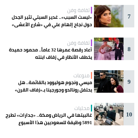
ثقافة وفن
7
«ليست السبب».. غدير السبتي تثير الجدل
حول نجاح إلهام علي في «شارع الأعشى»
ثقافة وفن
8
أعاد رقصة عمرها 32 عاماً.. محمود حميدة
يخطف الأنظار في زفاف ابنته
منوعات
9
ميسي ونجوم هوليوود بالقائمة.. هل
يحتفل رونالدو وجورجينا بـ«زفاف القرن»
غداً؟
محليات
10
غالبيتها في الرياض ومكة.. «جدارات» تطرح
5891 وظيفة للسعوديين هذا الأسبوع