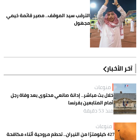
الترقب سيد الموقف.. مصير قائمة خيمي
مجهول
آخر الأخبار
منوعات
خلال بث مباشر.. إدانة صانعي محتوى بعد وفاة رجل
أمام المتابعين بفرنسا
منذ 53 دقيقة
منوعات
427 كيلومترًا من النيران.. تحطم مروحية أثناء مكافحة