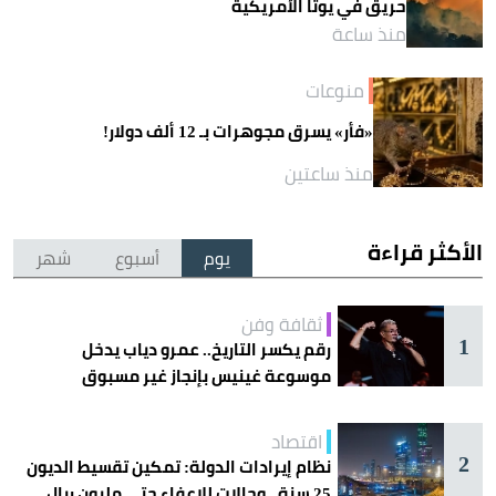
حريق في يوتا الأمريكية
منذ ساعة
منوعات
«فأر» يسرق مجوهرات بـ 12 ألف دولار!
منذ ساعتين
الأكثر قراءة
يوم
أسبوع
شهر
ثقافة وفن
1
رقم يكسر التاريخ.. عمرو دياب يدخل
موسوعة غينيس بإنجاز غير مسبوق
اقتصاد
2
نظام إيرادات الدولة: تمكين تقسيط الديون
25 سنة.. وحالات للإعفاء حتى مليون ريال