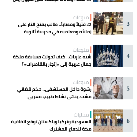
منوعات
3
22 قتيلاً ومصاباً.. طالب يفتح النار على
زملائه ومعلميه في مدرسة ثانوية
منوعات
4
شبه عاريات.. كيف تحولت مسابقة ملكة
جمال عربية إلى «إتجار بالقاصرات»؟
منوعات
5
رشوة داخل المستشفى.. حكم قضائي
مشدد ينهي نشاط طبيب مغربي
محليات
6
السعودية وتركيا وباكستان توقع اتفاقية
مكة للدفاع المشترك