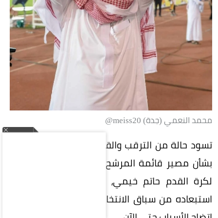
محمد النعمي (جدة) meiss20@
تسود حالة من الترقب والقلق في الأوساط الرياضية
بشأن مصير قائمة المرشح لرئاسة الاتحاد السعودي
لكرة القدم حاتم خيمي، وسط أنباء عن احتمالية
استبعاده من سباق الانتخابات بقرار من اللجنة، دون
اتضاح الأسباب حتى الآن.