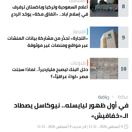
السياسة
8
أعلام السعودية وتركيا وباكستان ترفرف
في إسلام آباد.. «اتفاق مكة» يوحّد الردع
اقتصاد
9
«التجارة» تحذّر من مشاركة بيانات المنشآت
عبر مواقع ومنصات غير موثوقة
منوعات
10
دخل البنك ليصبح مليارديراً.. لماذا سجنت
مصر «لواءً عراقيّاً»؟
عكاظ
>
رياضة
في أول ظهور ليايسله.. نيوكاسل يصطاد
الـ«خفافيش»
9 أغسطس 2026 - 11:51 | آخر تحديث 9 أغسطس 2026 - 11:51