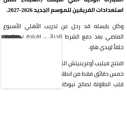
استعدادات الفريقين للموسم الجديد 2026-2027.
وكان يايسله قد رحل عن تدريب الأهلي الأسبوع
الماضي بعد دفع الشرط الجزائي، لقيادة نيوكاسل
خلفاً لإيدي هاو.
افتتح فيليب أوغرينيتش التسجيل لفريق فالنسيا بعد
خمس دقائق فقط من انطلاق المباراة، لكن يوان ويسا
قلب الطاولة لصالح نيوكاسل بتسجيل هدفين في
الدقيقتين 52 و76.