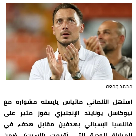
محمد جمعة
استهل الألماني ماتياس يايسله مشواره مع
نيوكاسل يونايتد الإنجليزي بفوز مثير على
فالنسيا الإسباني بهدفين مقابل هدف، في
المباراة الودية التي أقيمت (السبت)، ضمن