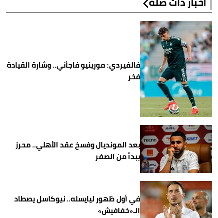
أخبار ذات صلة
فالفيردي: مورينيو فاجأني.. وشارة القيادة
فخر
بعد المونديال وفسخ عقد الأهلي.. محرز
يبدأ من الصفر
في أول ظهور ليايسله.. نيوكاسل يصطاد
الـ«خفافيش»