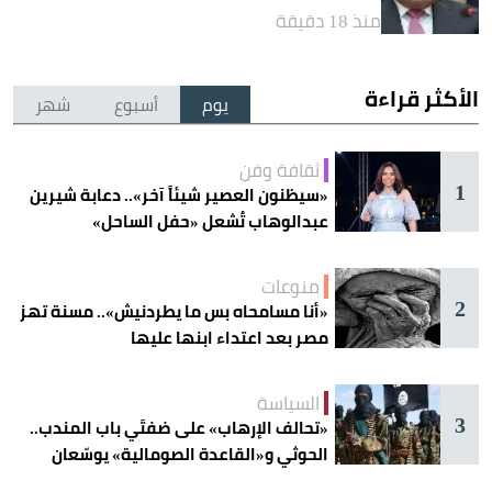
منذ 18 دقيقة
الأكثر قراءة
يوم
أسبوع
شهر
ثقافة وفن
1
«سيظنون العصير شيئاً آخر».. دعابة شيرين
عبدالوهاب تُشعل «حفل الساحل»
منوعات
2
«أنا مسامحاه بس ما يطردنيش».. مسنة تهز
مصر بعد اعتداء ابنها عليها
السياسة
3
«تحالف الإرهاب» على ضفتَي باب المندب..
الحوثي و«القاعدة الصومالية» يوسّعان
دائرة الخطر