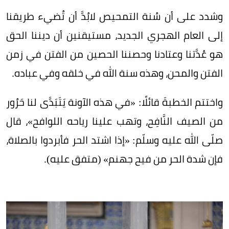
وشدد على أن سُنة التمحيص لابُدَّ أن تُضيء طريقنا
إلى العام الهجري الجديد، مستيقنين أن ديننا الحق
هو عُدَّتنا وعتادنا وحصننا الحصين من الفتن في زمن
الفتن والمحن، وهذه سنة الله في خلقه وفي عباده.
واختتم الخطبةَ قائلًا: «في هذه الآونة يَتَبَدَّى لنا حَرُور
من الصيف النَّافِح، وتهب علينا رياحه اللوافح»، قال
صلّى الله عليه وسلّم: «إذا اشتد الحر فأبردوا بالصلاة،
فإن شدة الحر من فيح جهنم» (متفق عليه).