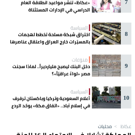
7
«عكاظ» تنشر مواعيد انطلاقة العام
الدراسي في الإدارات المستثناة
السياسة
8
اختراق شبكة مسلحة تخطط لهجمات
بالمسيّرات خارج العراق واعتقال عناصرها
منوعات
9
دخل البنك ليصبح مليارديراً.. لماذا سجنت
مصر «لواءً عراقيّاً»؟
السياسة
10
أعلام السعودية وتركيا وباكستان ترفرف
في إسلام آباد.. «اتفاق مكة» يوحّد الردع
عكاظ
>
محليات