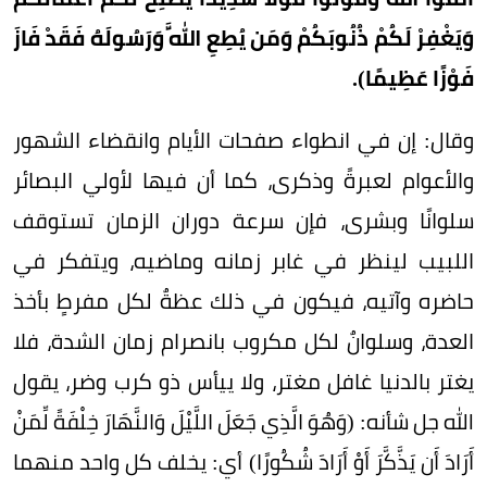
وَيَغْفِرْ لَكُمْ ذُنُوبَكُمْ وَمَن يُطِعِ اللَّهَ وَرَسُولَهُ فَقَدْ فَازَ
فَوْزًا عَظِيمًا).
وقال: إن في انطواء صفحات الأيام وانقضاء الشهور
والأعوام لعبرةً وذكرى، كما أن فيها لأولي البصائر
سلوانًا وبشرى، فإن سرعة دوران الزمان تستوقف
اللبيب لينظر في غابر زمانه وماضيه، ويتفكر في
حاضره وآتيه، فيكون في ذلك عظةٌ لكل مفرطٍ بأخذ
العدة، وسلوانٌ لكل مكروب بانصرام زمان الشدة، فلا
يغتر بالدنيا غافل مغتر، ولا ييأس ذو كرب وضر، يقول
الله جل شأنه: (وَهُوَ الَّذِي جَعَلَ اللَّيْلَ وَالنَّهَارَ خِلْفَةً لِّمَنْ
أَرَادَ أَن يَذَّكَّرَ أَوْ أَرَادَ شُكُورًا) أي: يخلف كل واحد منهما