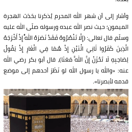
وأشار إلى أن شهر الله المحرم يُذكرنا بحَدَث الهجرة
الميمون؛ حيث نصر الله عبده ورسوله صلّى الله عليه
وسلّم، قال تعالى: (إِلَّا تَنْصُرُوهُ فَقَدْ نَصَرَهُ اللَّهُ إِذْ أَخْرَجَهُ
الَّذِينَ كَفَرُوا ثَانِيَ اثْنَيْنِ إِذْ هُمَا فِي الْغَارِ إِذْ يَقُولُ
لِصَاحِبِهِ لَا تَحْزَنْ إِنَّ اللَّهَ مَعَنَا)، قال أبو بكر رضي الله
عنه: «والله يا رسول الله لو نَظَرَ أحدهم إلى موضع
قدمه لأبصرنا».