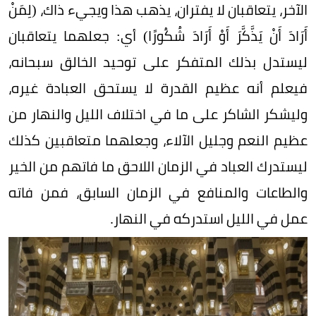
الآخر، يتعاقبان لا يفتران، يذهب هذا ويجيء ذاك، (لِمَنْ
أَرَادَ أَنْ يَذَّكَّرَ أَوْ أَرَادَ شُكُورًا) أي: جعلهما يتعاقبان
ليستدل بذلك المتفكر على توحيد الخالق سبحانه،
فيعلم أنه عظيم القدرة لا يستحق العبادة غيره،
وليشكر الشاكر على ما في اختلاف الليل والنهار من
عظيم النعم وجليل الآلاء، وجعلهما متعاقبين كذلك
ليستدرك العباد في الزمان اللاحق ما فاتهم من الخير
والطاعات والمنافع في الزمان السابق، فمن فاته
عمل في الليل استدركه في النهار.