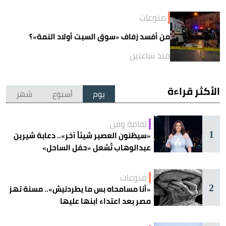
منوعات
من أفسد زفاف «سوق السبت أولاد النمة»؟
منذ ساعتين
الأكثر قراءة
يوم
أسبوع
شهر
ثقافة وفن
1
«سيظنون العصير شيئاً آخر».. دعابة شيرين
عبدالوهاب تُشعل «حفل الساحل»
منوعات
2
«أنا مسامحاه بس ما يطردنيش».. مسنة تهز
مصر بعد اعتداء ابنها عليها