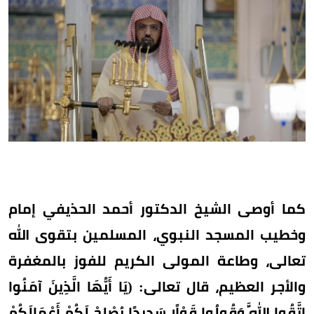
كما أوصى الشيخ الدكتور أحمد الحذيفي إمام
وخطيب المسجد النبوي، المسلمين بتقوى الله
تعالى، وطاعة المولى الكريم للفوز بالمغفرة
والأجر العظيم، قال تعالى: (يَا أَيُّهَا الَّذِينَ آمَنُوا
اتَّقُوا اللَّهَ وَقُولُوا قَوْلًا سَدِيدًا يُصْلِحْ لَكُمْ أَعْمَالَكُمْ