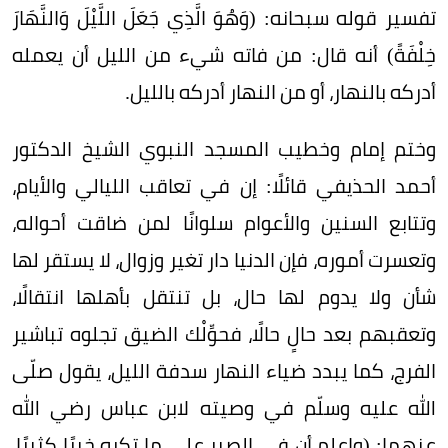
تفسير قوله سبحانه: (وَهُوَ الَّذِي جَعَلَ اللَّيْلَ وَالنَّهَارَ
خِلْفَةً) أنه قال: من فاته شيء من الليل أن يعمله
أدركه بالنهار، أو من النهار أدركه بالليل.
وختم إمام وخطيب المسجد النبوي الشيخ الدكتور
أحمد الحذيفي قائلًا: إن في تعاقب الليالي والأيام،
وتتابع السنين والأعوام سلوانًا لمن ضاقت أحواله،
وتعسرت أموره، فإن الدنيا دار تغير وزوال، لا يستقر لها
شأن ولا يدوم لها حال، بل تنتقل بأهلها انتقالًا،
وتعقبهم بعد حالٍ حالًا، فحوِّلْك الضيق تجلوه تباشير
الفرج، كما يبدد ضياء النهار سدفة الليل، يقول صلّى
الله عليه وسلّم في وصيته لابن عباس رضي الله
عنهما: (واعلم أن في الصبر على ما تكره خيرًا كثيرًا،