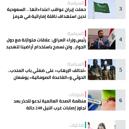
السياسة
3
حملت إيران عواقب اعتداءاتها .. السعودية
تدين استهداف ناقلة إماراتية في هرمز
السياسة
4
رئيس وزراء العراق: علاقات متوازنة مع دول
الجوار.. ولن نسمح باستخدام أراضينا لتهديد
أمنها
السياسة
5
«تحالف الإرهاب» على ضفتَي باب المندب..
الحوثي و«القاعدة الصومالية» يوسّعان
دائرة الخطر
منوعات
6
منظمة الصحة العالمية تدعو للحذر بعد
تجاوز إصابات غرب النيل 240 حالة
محليات