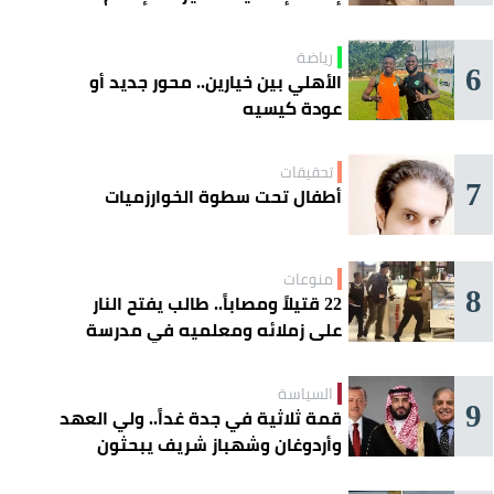
رياضة
6
الأهلي بين خيارين.. محور جديد أو
عودة كيسيه
تحقيقات
7
أطفال تحت سطوة الخوارزميات
منوعات
8
22 قتيلاً ومصاباً.. طالب يفتح النار
على زملائه ومعلميه في مدرسة
ثانوية
السياسة
9
قمة ثلاثية في جدة غداً.. ولي العهد
وأردوغان وشهباز شريف يبحثون
تعزيز التعاون