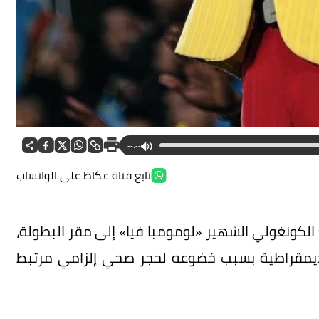
--:--
تابع قناة عكاظ على الواتساب
الم 2026 وصول المشجع الكونغولي الشهير «لومومبا فيا» إلى مقر البطولة،
 الديمقراطية بسبب خضوعه لحجر صحي إلزامي مرتبط