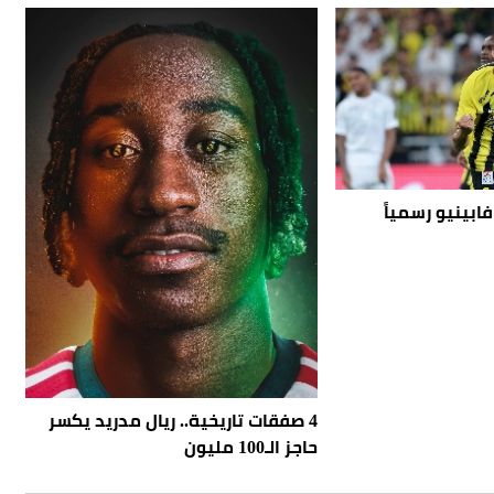
فابينيو رسمياً
4 صفقات تاريخية.. ريال مدريد يكسر
حاجز الـ100 مليون