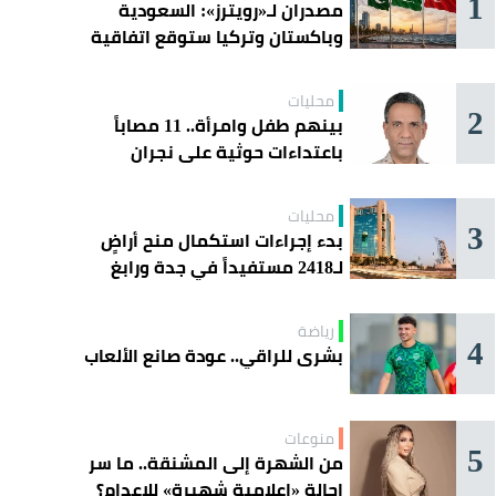
1
مصدران لـ«رويترز»: السعودية
وباكستان وتركيا ستوقع اتفاقية
«دفاع مشترك» اليوم في جدة
محليات
2
بينهم طفل وامرأة.. 11 مصاباً
باعتداءات حوثية على نجران
محليات
3
بدء إجراءات استكمال منح أراضٍ
لـ2418 مستفيداً في جدة ورابغ
والليث
رياضة
4
بشرى للراقي.. عودة صانع الألعاب
منوعات
5
من الشهرة إلى المشنقة.. ما سر
إحالة «إعلامية شهيرة» للإعدام؟