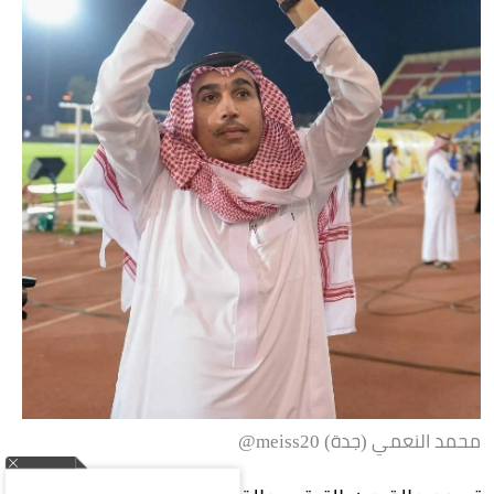
محمد النعمي (جدة) meiss20@