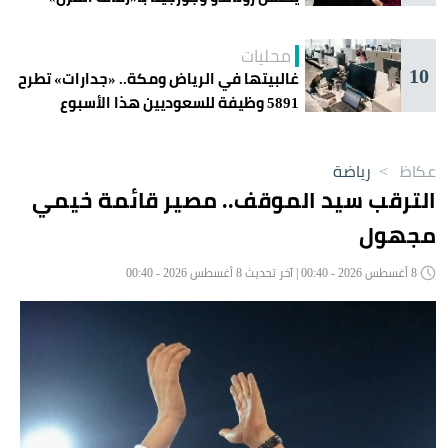
غداً؟
محليات
10
غالبيتها في الرياض ومكة.. «جدارات» تطرح
5891 وظيفة للسعوديين هذا الأسبوع
عكاظ
>
رياضة
الترقب سيد الموقف.. مصير قائمة خيمي
مجهول
8 أغسطس 2026 - 00:40 | آخر تحديث 8 أغسطس 2026 - 00:40