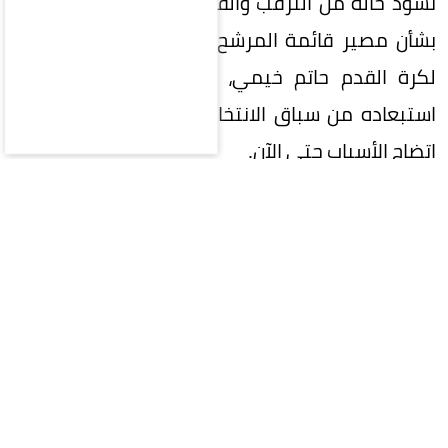
تسود حالة من الترقب والقلق في الأوساط الرياضية
بشأن مصير قائمة المرشح لرئاسة الاتحاد السعودي
لكرة القدم حاتم خيمي، وسط أنباء عن احتمالية
استبعاده من سباق الانتخابات بقرار من اللجنة، دون
اتضاح الأسباب حتى الآن.
وفي المقابل، تشير الأنباء المتداولة إلى استمرار
قائمة رئيس القادسية السابق بدر الرزيزاء في سباق
الترشح، إلى جانب قائمة رئيس النادي الأهلي السابق
خالد العيسى.