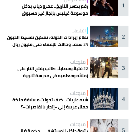
1
رقم يكسر التاريخ.. عمرو دياب يدخل
موسوعة غينيس بإنجاز غير مسبوق
اقتصاد
2
نظام إيرادات الدولة: تمكين تقسيط الديون
25 سنة.. وحالات للإعفاء حتى مليون ريال
منوعات
3
22 قتيلاً ومصاباً.. طالب يفتح النار على
زملائه ومعلميه في مدرسة ثانوية
منوعات
4
شبه عاريات.. كيف تحولت مسابقة ملكة
جمال عربية إلى «إتجار بالقاصرات»؟
منوعات
5
رشوة داخل المستشفى.. حكم قضائي