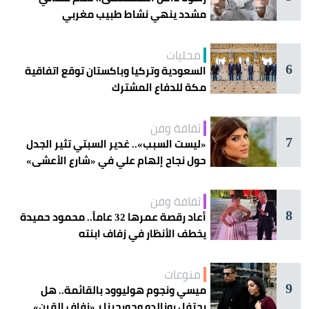
مشدد ينهي نشاط طبيب مغربي
محليات
6
السعودية وتركيا وباكستان توقع اتفاقية
مكة للدفاع المشترك
ثقافة وفن
7
«ليست السبب».. غدير السبتي تثير الجدل
حول نجاح إلهام علي في «شارع الأعشى»
ثقافة وفن
8
أعاد رقصة عمرها 32 عاماً.. محمود حميدة
يخطف الأنظار في زفاف ابنته
منوعات
9
ميسي ونجوم هوليوود بالقائمة.. هل
يحتفل رونالدو وجورجينا بـ«زفاف القرن»