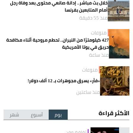
خلال بث مباشر.. إدانة صانعي محتوى بعد وفاة رجل
أمام المتابعين بفرنسا
منذ 55 دقيقة
منوعات
427 كيلومترًا من النيران.. تحطم مروحية أثناء مكافحة
حريق في يوتا الأمريكية
منذ ساعة
منوعات
«فأر» يسرق مجوهرات بـ 12 ألف دولار!
منذ ساعتين
الأكثر قراءة
يوم
أسبوع
شهر
ثقافة وفن