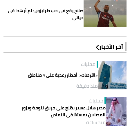
صلاح يقع في حب طرابزون: لم أر هذا في
حياتي
آخر الأخبار
محليات
«الأرصاد»: أمطار رعدية على 4 مناطق
منذ دقيقة
محليات
مدير هلال عسير يطّلع على حريق تنومة ويزور
المصابين بمستشفى النماص
منذ ساعة