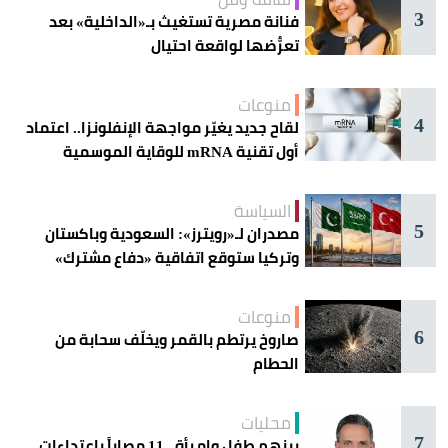
3
فنانة مصرية تستغيث بـ«الداخلية» بعد
تعرُّضها لواقعة احتيال
منوعات
4
لقاح جديد يغيّر مواجهة الإنفلونزا.. اعتماد
أول تقنية mRNA للوقاية الموسمية
السياسة
5
مصدران لـ«رويترز»: السعودية وباكستان
وتركيا ستوقع اتفاقية «دفاع مشترك»
اليوم في جدة
منوعات
6
صاروخ يرتطم بالقمر ويخلّف سحابة من
الحطام
محليات
7
بينهم طفل وامرأة.. 11 مصاباً باعتداءات