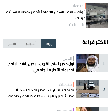
منوعات
أنوثة سامة.. السجن 30 عاماً لأخطر «عصابة نسائية
عربية»
منذ ساعة
الأكثر قراءة
يوم
أسبوع
شهر
الناس
1
أول مدير لـ«أم القرى».. رحيل راشد الراجح
أحد رواد التعليم الجامعي
منوعات
2
بقيمة 3 مليارات.. مصر تفكك تشكيلًا
عصابيًا قبل تهريب شحنة كبتاجون ضخمة
ثقافة وفن