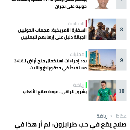
حوثية على نجران
السياسة
8
السفارة الأمريكية: هجمات الحوثيين
الجبانة دليل على إرهابهم لليمنيين
محليات
9
بدء إجراءات استكمال منح أراضٍ لـ2418
مستفيداً في جدة ورابغ والليث
رياضة
10
بشرى للراقي.. عودة صانع الألعاب
عكاظ
>
رياضة
صلاح يقع في حب طرابزون: لم أر هذا في