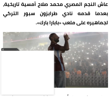
عاش النجم المصري محمد صلاح أمسية تاريخية،
بعدما قدمه نادي طرابزون سبور التركي
لجماهيره على ملعب «بابارا بارك».
ووقع صلاح عقداً مع طرابزون سبور لمدة
عامين،واستقبلته الجماهير بحفاوة كبيرة، إذ دخل