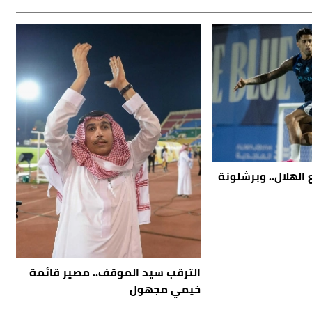
الهلال.. وبرشلونة
الترقب سيد الموقف.. مصير قائمة
خيمي مجهول