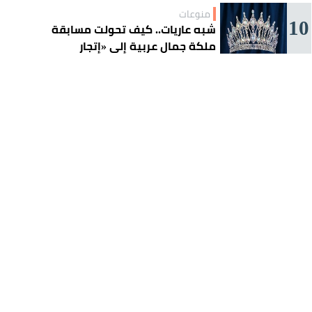
منوعات
10
شبه عاريات.. كيف تحولت مسابقة
ملكة جمال عربية إلى «إتجار
بالقاصرات»؟