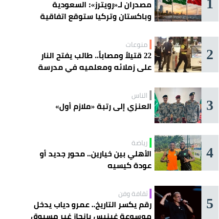
1
مصدران لـ«رويترز»: السعودية
وباكستان وتركيا ستوقع اتفاقية
«دفاع مشترك» اليوم في جدة
منوعات
2
22 قتيلاً ومصاباً.. طالب يفتح النار
على زملائه ومعلميه في مدرسة
ثانوية
الناس
3
العنزي إلى رتبة «ملازم أول»
رياضة
4
الأهلي بين خيارين.. محور جديد أو
عودة كيسيه
ثقافة وفن
5
رقم يكسر التاريخ.. عمرو دياب يدخل
موسوعة غينيس بإنجاز غير مسبوق