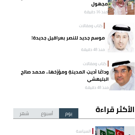
مجهول
منذ 16 دقيقة
كتاب ومقالات
موسم جديد للنصر بعراقيل جديدة!
منذ 48 دقيقة
كتاب ومقالات
وداعًا أديبَ المدينةِ ومؤرّخها.. محمد صالح
البليهشي
منذ 48 دقيقة
الأكثر قراءة
يوم
أسبوع
شهر
السياسة