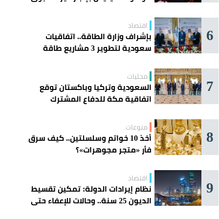
اقتصاد
6
بإشراف وزارة الطاقة.. اتفاقيات
سعودية لتطوير 3 مشاريع طاقة
شمسية في سورية
محليات
7
السعودية وتركيا وباكستان توقع
اتفاقية مكة للدفاع المشترك
منوعات
8
أخذ 10 خواتم وسلسلتين.. كيف سرق
فأر «متجر مجوهرات»؟
اقتصاد
9
نظام إيرادات الدولة: تمكين تقسيط
الديون 25 سنة.. وحالات للإعفاء حتى
مليون ريال