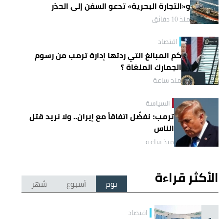
و«التجارة البحرية» تدعو السفن إلى الحذر
منذ 10 دقائق
اقتصاد
كم المبالغ التي ردتها إدارة ترمب من رسوم
الجمارك الملغاة ؟
منذ ساعة
السياسة
ترمب: نفضّل اتفاقاً مع إيران.. ولا نريد قتل
الناس
منذ ساعة
الأكثر قراءة
يوم
أسبوع
شهر
اقتصاد