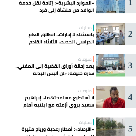
1
«الموارد البشرية»: إتاحة نقل خدمة
الوافد من منشأة إلى فرد
محليات
2
باستثناء 4 إدارات.. انطلاق العام
الدراسي الجديد.. الثلاثاء القادم
منوعات
3
بعد إحالة أوراق القضية إلى المفتي..
سارة خليفة: «لن ألبس البدلة
الحمراء»
منوعات
4
لا أستطيع مسامحتهما.. إبراهيم
سعيد يروي أزمته مع ابنتيه أمام
القضاء
محليات
5
«الأرصاد»: أمطار رعدية ورياح مثيرة