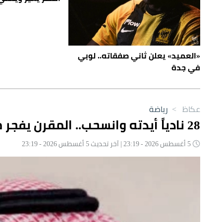
«العميد» يعلن ثاني صفقاته.. لوبي
في جدة
عكاظ
>
رياضة
28 نادياً أيدته وانسحب.. المقرن يفجر مفاجأة قبل الانتخابات!
5 أغسطس 2026 - 23:19 | آخر تحديث 5 أغسطس 2026 - 23:19