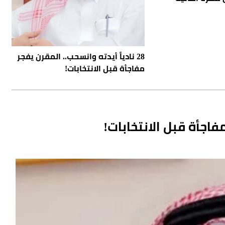
28 نادياً أيدته وانسحب.. المقرن يفجر
مفاجأة قبل الانتخابات!