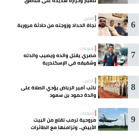
للغبار وحرارة شديدة على مناطق
عدة
الناس
6
نجاة الحداد وزوجته من حادثة مرورية
منوعات
7
مصري يقتل والده ويصيب والدته
وشقيقه في الإسكندرية
الناس
8
نائب أمير الرياض يؤدي الصلاة على
والدة حمود بن سعود
منوعات
9
مروحية ترمب تقلع من البيت
الأبيض.. وتزامنها مع الطائرات
المدنية يفتح تحقيقًا جويًا