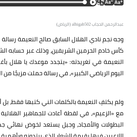
عبدالرحمن الحجاب alhigab502 (الرياض)
وجه نجم نادي الهلال السابق صالح النعيمة رسالة 
كأس خادم الحرمين الشريفين، وذلك عبر حسابه ا
النعيمة في تغريدته: «يتجدد موعدك يا هلال بأغل
اليوم الرياضي الكبير»، في رسالة حملت مزيجًا من 
ولم يكتفِ النعيمة بالكلمات الني كتبها فقط، بل أ
مع «الزعيم»، في لقطة أعادت للجماهير الهلالية 
البطولات والأمجاد، وجيل يستعد لخوض نهائي جدي
اللاعبين فيها بقيمة الشعار الذي يرتدونه وبأهمية إ