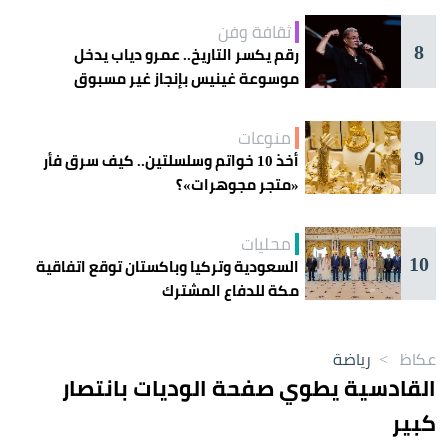
ثقافة وفن
8
رقم يكسر التاريخ.. عمرو دياب يدخل
موسوعة غينيس بإنجاز غير مسبوق
منوعات
9
أخذ 10 خواتم وسلسلتين.. كيف سرق فأر
«متجر مجوهرات»؟
محليات
10
السعودية وتركيا وباكستان توقع اتفاقية
مكة للدفاع المشترك
عكاظ
>
رياضة
القادسية يطوي صفحة الوديات بانتصار
كبير