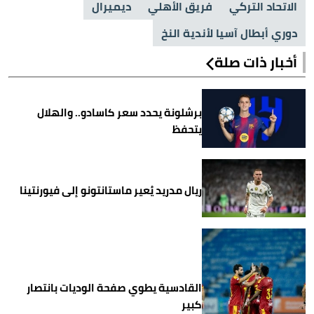
الاتحاد التركي
فريق الأهلي
ديميرال
دوري أبطال آسيا لأندية النخ
أخبار ذات صلة
برشلونة يحدد سعر كاسادو.. والهلال
يتحفظ
ريال مدريد يُعير ماستانتونو إلى فيورنتينا
القادسية يطوي صفحة الوديات بانتصار
كبير