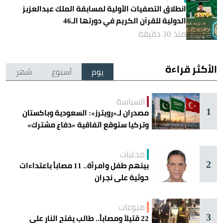
انطلاق التصفيات الأولية لمسابقة الملك عبدالعزيز
الدولية للقرآن الكريم في دورتها الـ46
منذ 30 دقيقة
الأكثر قراءة
يوم
أسبوع
شهر
السياسة
1
مصدران لـ«رويترز»: السعودية وباكستان
وتركيا ستوقع اتفاقية «دفاع مشترك»
اليوم في جدة
محليات
2
بينهم طفل وامرأة.. 11 مصاباً باعتداءات
حوثية على نجران
منوعات
3
22 قتيلاً ومصاباً.. طالب يفتح النار على