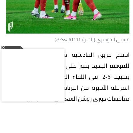
عيسى الدوسري (الخبر) Essa61111@
اختتم فريق القادسية مبارياته الودية استعداداً
للموسم الجديد بفوز على الرفاع الشرقي البحريني
بنتيجة 6-2، في اللقاء الذي جمع الفريقين ضمن
المرحلة الأخيرة من البرنامج الإعدادي قبل انطلاق
منافسات دوري روشن السعودي للمحترفين.
وجاءت المباراة للوقوف على جاهزية اللاعبين، ووضع