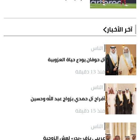
آخر الأخبار
الناس
آل حوفان يودع حياة العزوبية
منذ 13 دقيقة
الناس
أفراح آل حمدي بزواج عبد الله وحسين
منذ 15 دقيقة
الناس
عريبي يزف «بدر» لعش الزوجية