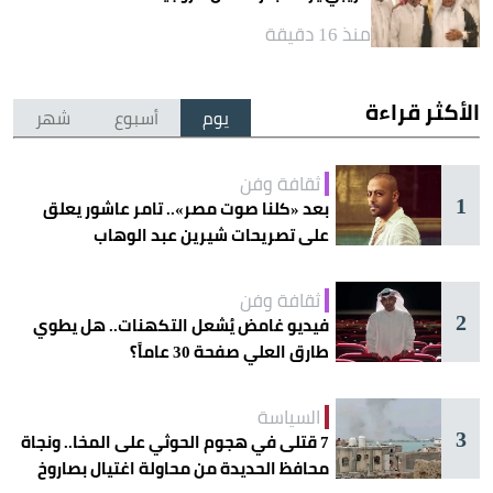
منذ 16 دقيقة
الأكثر قراءة
يوم
أسبوع
شهر
ثقافة وفن
1
بعد «كلنا صوت مصر».. تامر عاشور يعلق
على تصريحات شيرين عبد الوهاب
ثقافة وفن
2
فيديو غامض يُشعل التكهنات.. هل يطوي
طارق العلي صفحة 30 عاماً؟
السياسة
3
7 قتلى في هجوم الحوثي على المخا.. ونجاة
محافظ الحديدة من محاولة اغتيال بصاروخ