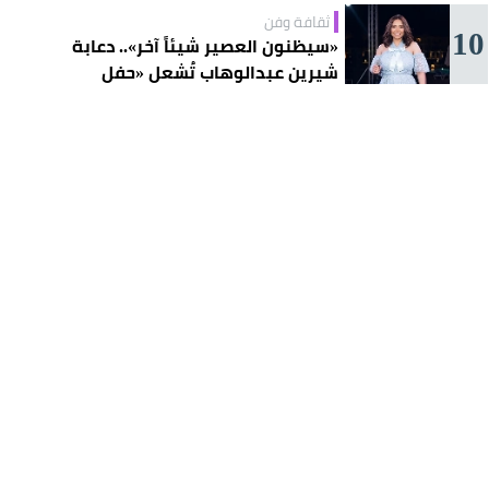
ثقافة وفن
10
«سيظنون العصير شيئاً آخر».. دعابة
شيرين عبدالوهاب تُشعل «حفل
الساحل»