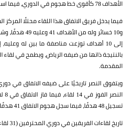
الأهداف 78 كأقوى خط هجوم في الدوري، فيما استقبلت شباكه 21 هدفاً كثاني أقوى خط دفاع.
و10 خسائر وله من
بالنتيجة ذاتها من ضيفه الرياض، ويطمح في لقاء ال
المقدمة.
تسجيل 48 هدفًا، فيما سجل هجوم الاتفاق 41 هدفًا.
تاريخ لقاءات الفريقين في دوري المحترفين (31 لقاء):