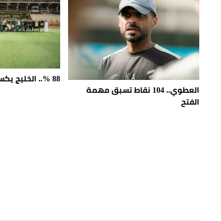
88 %.. الخليج يكسب خارج الملعب
العطوي.. 104 نقاط تسبق مهمة
الفتح