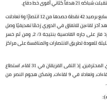
فيما يدخل فريق الاتفاق هذا اللقاء محتلًا المركز السابع برصيد 42 نقطة حصدها من 12 انتصارًا و6 تعادلات
 الأهداف 41 وعليه 49 هدفًا، وشهد آخر لقاءين للاتفاق في الدوري زخمًا تهديفيًا وصل
إلى 10 أهداف توزعت مناصفة ما بين له وعليه، إذ فاز على جاره القادسية بنتيجة 3/ 2، ومن ثم خسر
ليلة للعودة لطريق الانتصارات والمنافسة على مراكز
ويتفوق النصر تاريخيًا على ضيفه الاتفاق في دوري المحترفين، إذ التقى الفريقان في 31 لقاء، استطاع
النصر الفوز في 14 لقاء، فيما فاز الاتفاق في 8 لقاءات، وتعادلا في 9 لقاءات، وتمكن هجوم النصر من