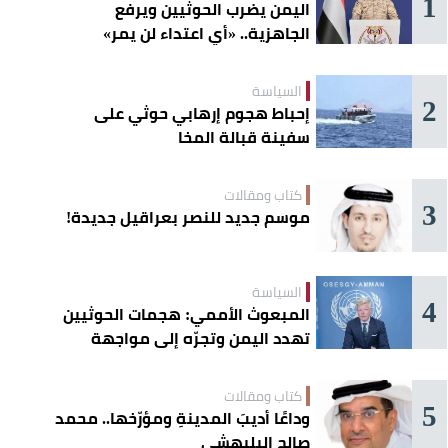
1
اليمن يضرب الحوثيين ويرفع
الجاهزية.. «أي اعتداء لن يمر»
السياسة
2
إحباط هجوم إرهابي حوثي على
سفينة قبالة المخا
كتاب ومقالات
3
موسم جديد للنصر بعراقيل جديدة!
السياسة
4
المبعوث الأممي: هجمات الحوثيين
تهدد اليمن وتجرّه إلى مواجهة
إقليمية
كتاب ومقالات
5
وداعًا أديبَ المدينةِ ومؤرّخها.. محمد
صالح البليهشي