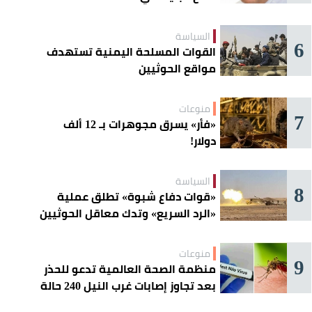
السياسة
6
القوات المسلحة اليمنية تستهدف
مواقع الحوثيين
منوعات
7
«فأر» يسرق مجوهرات بـ 12 ألف
دولار!
السياسة
8
«قوات دفاع شبوة» تطلق عملية
«الرد السريع» وتدك معاقل الحوثيين
منوعات
9
منظمة الصحة العالمية تدعو للحذر
بعد تجاوز إصابات غرب النيل 240 حالة