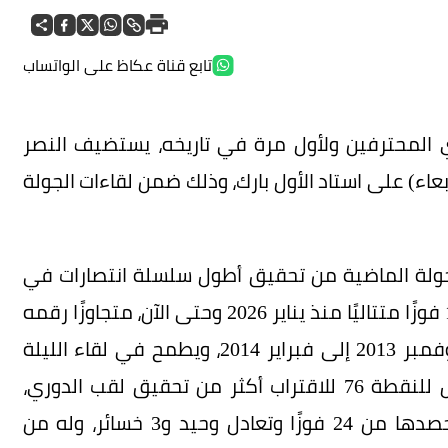
تابع قناة عكاظ على الواتساب
 التوالي في دوري المحترفين ولأول مرة في تاريخه، يستضيف النصر
بعاء) على استاد الأول بارك، وذلك ضمن لقاءات الجولة
لجولة الماضية من تحقيق أطول سلسلة انتصارات في
تاريخه بدوري المحترفين السعودي، بوصوله إلى 14 فوزًا متتاليًا منذ يناير 2026 وحتى الآن، متجاوزًا رقمه
السابق البالغ 13 انتصارًا متتاليًا خلال الفترة من نوفمبر 2013 إلى فبراير 2014، ويطمح في لقاء الليلة
لكتابة تاريخ جديد بالوصول للفوز رقم 15 والوصول للنقطة 76 للاقتراب أكثر من تحقيق لقب الدوري،
ويحتل النصر حاليًا المركز الأول برصيد 73 نقطة حصدها من 24 فوزًا وتعادل وحيد و3 خسائر، وله من