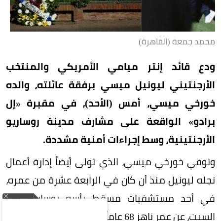
محمد جمعة (القاهرة)
ودع قائد إنتر ميامي الأمريكي والمنتخب
الأرجنتيني ليونيل ميسي برفقة عائلته، والده
خورخي ميسي، أمس (الأحد)، في مقبرة «إل
برادو» الواقعة على مشارف مدينة روساريو
الأرجنتينية، وسط إجراءات أمنية مشددة.
وتوفي خورخي ميسي، الذي تولى أيضاً إدارة أعمال
نجله ليونيل منذ أن كان في الرابعة عشرة من عمره،
في أحد مستشفيات مسقط رأسه روساريو، يوم
السبت، عن عمر ناهز 68 عاماً، بعد صراع مع المرض.