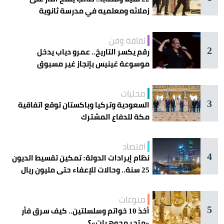
زملائه ومعلميه في مدرسة ثانوية
ثقافة وفن
2
رقم يكسر التاريخ.. عمرو دياب يدخل
موسوعة غينيس بإنجاز غير مسبوق
محليات
3
السعودية وتركيا وباكستان توقع اتفاقية
مكة للدفاع المشترك
اقتصاد
4
نظام إيرادات الدولة: تمكين تقسيط الديون
25 سنة.. وحالات للإعفاء حتى مليون ريال
منوعات
5
أخذ 10 خواتم وسلسلتين.. كيف سرق فأر
«متجر مجوهرات»؟