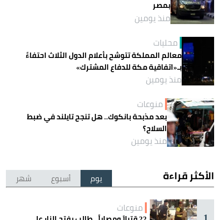
بمصر
منذ يومين
محليات
معالم المملكة تتوشح بأعلام الدول الثلاث احتفاءً
بـ«اتفاقية مكة للدفاع المشترك»
منذ يومين
منوعات
بعد مذبحة بانكوك.. هل تنجح تايلند في ضبط
السلاح؟
منذ يومين
الأكثر قراءة
يوم
أسبوع
شهر
منوعات
1
22 قتيلاً ومصاباً.. طالب يفتح النار على