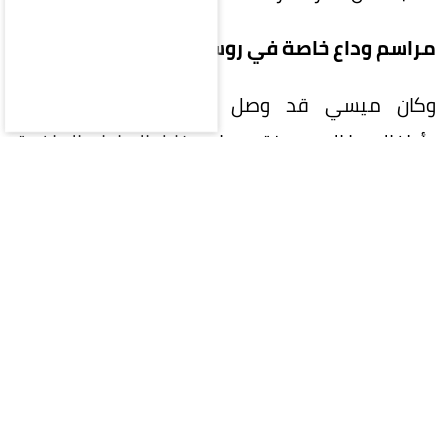
مراسم وداع خاصة في روساريو
وكان ميسي قد وصل برفقة شريكته أنتونيلا
وأطفالهما إلى مدينة روساريو خلال الساعات الماضية،
على متن طائرة خاصة قادمة من الولايات المتحدة،
للانضمام إلى والدته سيليا كوتشيتيني وإخوته
ماتياس ورودريغو وماريا سول خلال مراسم الجنازة.
وأغلقت الشرطة حديقة «إل برادو» أمام الزوار منذ
منتصف النهار، بهدف توفير مزيد من الخصوصية
للعائلة خلال مراسم الوداع.
رسائل مواساة