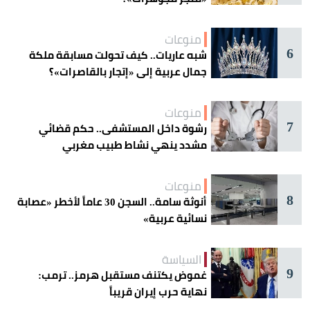
منوعات
6
شبه عاريات.. كيف تحولت مسابقة ملكة
جمال عربية إلى «إتجار بالقاصرات»؟
منوعات
7
رشوة داخل المستشفى.. حكم قضائي
مشدد ينهي نشاط طبيب مغربي
منوعات
8
أنوثة سامة.. السجن 30 عاماً لأخطر «عصابة
نسائية عربية»
السياسة
9
غموض يكتنف مستقبل هرمز.. ترمب:
نهاية حرب إيران قريباً