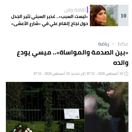
ثقافة وفن
10
«ليست السبب».. غدير السبتي تثير الجدل
حول نجاح إلهام علي في «شارع الأعشى»
عكاظ
>
رياضة
«بين الصدمة والمواساة».. ميسي يودع
والده
10 أغسطس 2026 - 07:51 | آخر تحديث 10 أغسطس 2026 - 07:51