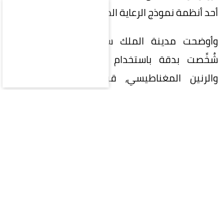
أحد أنظمة نموذج الرعاية الصحية السعودي.
وأوضحت مدينة الملك سلمان الطبية أن الحالة
شُخِّصت بدقة باستخدام الموجات فوق الصوتية
والرنين المغناطيسي، قبل إعداد خطة علاجية
متكاملة وفق أحدث التوصيات العالمية، تضمنت
تجهيز وحدات الدم، وتجهيز غرفة عمليات مدعومة
بالأشعة التداخلية، إلى جانب مشاركة فرق طبية
متخصصة من النساء والولادة، والمسالك البولية،
والأشعة التداخلية، وطب حديثي الولادة، لضمان أعلى
مستويات السلامة للمستفيدة وطفليها.
وبيَّنت المدينة الطبية خلال التدخل الجراحي في مركز