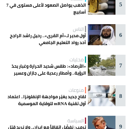
5
الذهب يواصل الصعود لأعلى مستوى في 7
أسابيع
الناس
6
أول مدير لـ«أم القرى».. رحيل راشد الراجح
أحد رواد التعليم الجامعي
محليات
7
«الأرصاد»: طقس شديد الحرارة وغبار يحدّ
الرؤية.. وأمطار رعدية على جازان وعسير
منوعات
8
لقاح جديد يغيّر مواجهة الإنفلونزا.. اعتماد
أول تقنية mRNA للوقاية الموسمية
السياسة
9
ترمب: نفضّل اتفاقاً مع إيران.. ولا نريد قتل