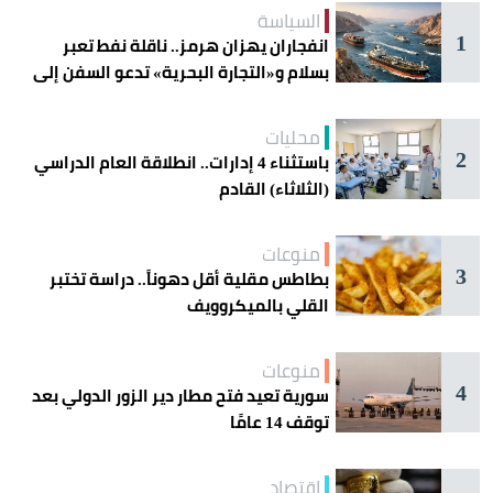
السياسة
1
انفجاران يهزان هرمز.. ناقلة نفط تعبر
بسلام و«التجارة البحرية» تدعو السفن إلى
الحذر
محليات
2
باستثناء 4 إدارات.. انطلاقة العام الدراسي
(الثلاثاء) القادم
منوعات
3
بطاطس مقلية أقل دهوناً.. دراسة تختبر
القلي بالميكروويف
منوعات
4
سورية تعيد فتح مطار دير الزور الدولي بعد
توقف 14 عامًا
اقتصاد