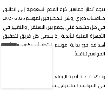
تتجه أنظار جماهير كرة القدم السعودية إلى انطلاق
منافسات دوري روشن للمحترفين لموسم 2026-2027،
في ظل مشهد فني يجمع بين الاستقرار والتغيير في
الأجهزة الفنية للأندية، إذ يسعى كل فريق لتحقيق
أهدافه مع بداية موسم يُنتظر أن يكون من أكثر
المواسم تنافساً.
وشهدت عدة أندية الإبقاء على مدربيها بعد نجاحهم
في المواسم الماضية، يتقدمها الهلال مع الإيطالي
سيموني إنزاغي، والقادسية مع الإنجليزي بريندان
رودجرز، ونيوم بقيادة الفرنسي كريستوف غالتييه،