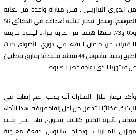
من الدوري البرازيلي ، قبل مباراة واحدة من نهاية
الموسم. وسجل نيمار ثلاثية أهدافه في الدقائق 56
و65 و73، منها هدف من ضربة جزاء، ليقود فريقه
للاقتراب من ضمان البقاء في دوري الأضواء، حيث
أصبح رصيد سانتوس 44 نقطة، متقدمًا بفارق نقطتين
عن فيتوريا الذي يواجه خطر الهبوط.
وأكد نيمار خلال المباراة أنه يلعب رغم إصابة في
الركبة، مختارًا التحمل من أجل إنقاذ فريقه. هذا الأداء
يعكس تأثيره الكبير كلاعب محوري قادر على قلب
موازين المباريات، ويمنح سانتوس دفعة معنوية