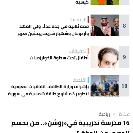
كيسيه
السياسة
8
قمة ثلاثية في جدة غداً.. ولي العهد
وأردوغان وشهباز شريف يبحثون تعزيز
التعاون
تحقيقات
9
أطفال تحت سطوة الخوارزميات
اقتصاد
10
بإشراف وزارة الطاقة.. اتفاقيات سعودية
لتطوير 3 مشاريع طاقة شمسية في سورية
عكاظ
>
رياضة
16 مدرسة تدريبية في«روشن».. من يحسم
الدوري من الدكة ؟