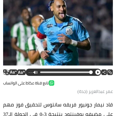
--:--
تابع قناة عكاظ على الواتساب
عمر عبدالعزيز (جدة)
قاد نيمار جونيور فريقه سانتوس لتحقيق فوز مهم
على مضيفه يوفينتود بنتيجة 3-0 في الجولة الـ37