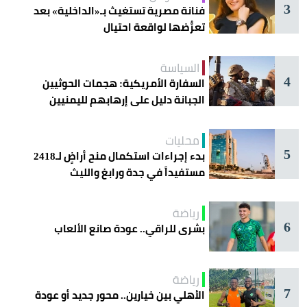
3
فنانة مصرية تستغيث بـ«الداخلية» بعد
تعرُّضها لواقعة احتيال
السياسة
4
السفارة الأمريكية: هجمات الحوثيين
الجبانة دليل على إرهابهم لليمنيين
محليات
5
بدء إجراءات استكمال منح أراضٍ لـ2418
مستفيداً في جدة ورابغ والليث
رياضة
6
بشرى للراقي.. عودة صانع الألعاب
رياضة
7
الأهلي بين خيارين.. محور جديد أو عودة