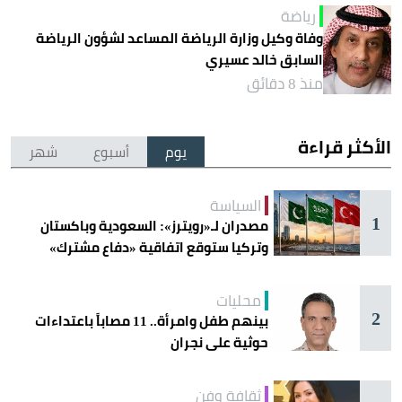
رياضة
وفاة وكيل وزارة الرياضة المساعد لشؤون الرياضة
السابق خالد عسيري
منذ 8 دقائق
الأكثر قراءة
يوم
أسبوع
شهر
السياسة
1
مصدران لـ«رويترز»: السعودية وباكستان
وتركيا ستوقع اتفاقية «دفاع مشترك»
اليوم في جدة
محليات
2
بينهم طفل وامرأة.. 11 مصاباً باعتداءات
حوثية على نجران
ثقافة وفن