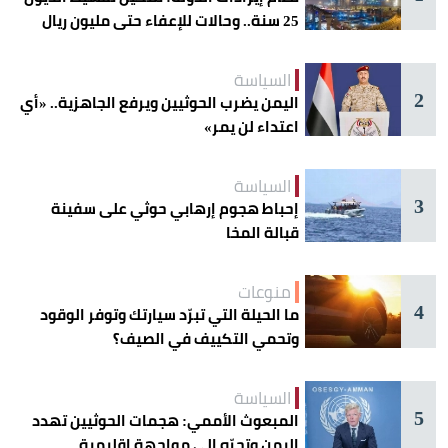
25 سنة.. وحالات للإعفاء حتى مليون ريال
السياسة
2
اليمن يضرب الحوثيين ويرفع الجاهزية.. «أي
اعتداء لن يمر»
السياسة
3
إحباط هجوم إرهابي حوثي على سفينة
قبالة المخا
منوعات
4
ما الحيلة التي تبرّد سيارتك وتوفر الوقود
وتحمي التكييف في الصيف؟
السياسة
5
المبعوث الأممي: هجمات الحوثيين تهدد
اليمن وتجرّه إلى مواجهة إقليمية