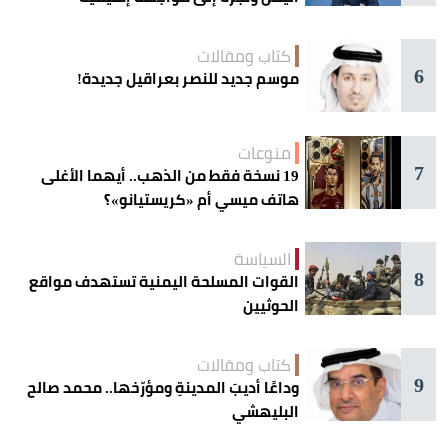
كتاب ومقالات
6
موسم جديد للنصر بعراقيل جديدة!
منوعات
7
19 نسخة فقط من الذهب.. أيهما الأغلى
هاتف ميسي أم «كريستيانو»؟
السياسة
8
القوات المسلحة اليمنية تستهدف مواقع
الحوثيين
كتاب ومقالات
9
وداعًا أديبَ المدينةِ ومؤرّخها.. محمد صالح
البليهشي