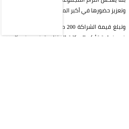
وتعزيز حضورها في أكبر المحافل الرياضية.
وتبلغ قيمة الشراكة 200 مليون ريال على 5 سنوات،
في خطوة تؤكد المكانة المتنامية في ريف كإحدى
العلامات التجارية السعودية الرائدة، وسعيها إلى بناء
شراكات إستراتيجية طويلة الأمد تحقق قيمة مضافة
للطرفين.
وتواصل ريف توسعها محلياً وعالمياً، إذ تمتلك أكثر
من 400 فرع في 40 دولة حول العالم، ما يعكس نجاح
إستراتيجيتها في الوصول إلى الأسواق العالمية
وترسيخ حضورها كإحدى أبرز العلامات السعودية في
قطاع العطور.