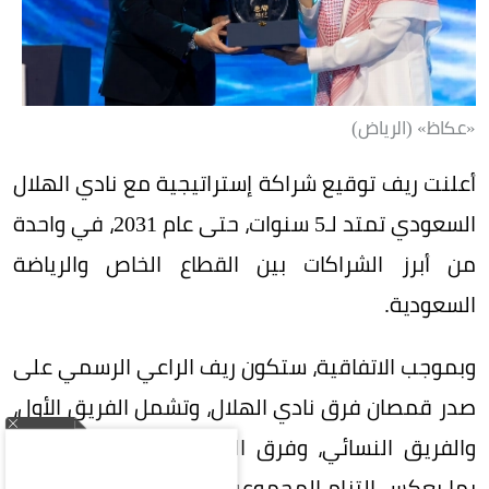
«عكاظ» (الرياض)
أعلنت ريف توقيع شراكة إستراتيجية مع نادي الهلال
السعودي تمتد لـ5 سنوات، حتى عام 2031، في واحدة
من أبرز الشراكات بين القطاع الخاص والرياضة
السعودية.
وبموجب الاتفاقية، ستكون ريف الراعي الرسمي على
صدر قمصان فرق نادي الهلال، وتشمل الفريق الأول،
والفريق النسائي، وفرق الفئات السنية (الناشئين)،
بما يعكس التزام المجموعة بدعم الرياضة السعودية