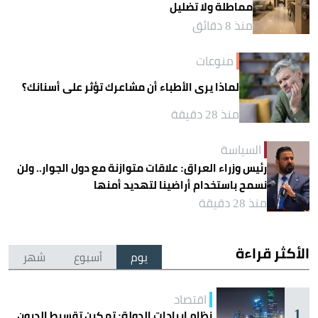
مماطلة ولا تضليل
منذ 8 دقائق
منوعات
لماذا يرى الأطباء أن مشاعرك تؤثر على أسنانك؟
منذ 28 دقيقة
السياسة
رئيس وزراء العراق: علاقات متوازنة مع دول الجوار.. ولن
نسمح باستخدام أراضينا لتهديد أمنها
منذ 28 دقيقة
الأكثر قراءة
يوم
أسبوع
شهر
اقتصاد
1
نظام إيرادات الدولة: تمكين تقسيط الديون