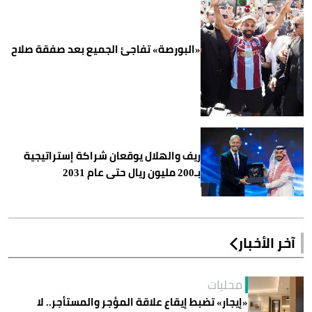
«البورصة» تفاجئ الجميع بعد صفقة صلاح
ريف والهلال يوقعان شراكة إستراتيجية
بـ200 مليون ريال حتى عام 2031
آخر الأخبار
محليات
«إيجار» تضبط إيقاع علاقة المؤجر والمستأجر.. لا