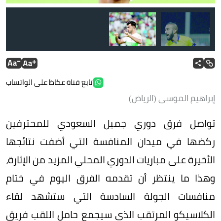
تابع قناة عكاظ على الواتساب
إبراهيم الموسى (الرياض)
تواصل فرق دوري جميل السعودي للمحترفين
ركضها في ميدان المنافسة التي أضفت نتائجها
عمر السومة
الأخيرة على مباريات الدوري المحلي المزيد من الإثارة،
وهذا ما ينتظر أن تقدمه الفرق اليوم في ختام
منافسات الجولة السادسة التي ستشهد لقاء
الكلاسيكو المرتقب الذي سيجمع حامل اللقب فريق