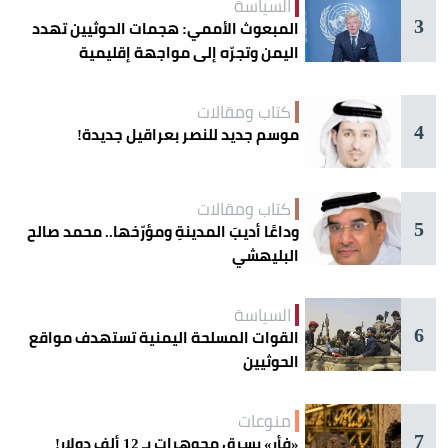
السياسة
3
المبعوث الأممي: هجمات الحوثيين تهدد
اليمن وتجرّه إلى مواجهة إقليمية
كتاب ومقالات
4
موسم جديد للنصر بعراقيل جديدة!
كتاب ومقالات
5
وداعًا أديبَ المدينةِ ومؤرّخها.. محمد صالح
البليهشي
السياسة
6
القوات المسلحة اليمنية تستهدف مواقع
الحوثيين
منوعات
7
«فأر» يسرق مجوهرات بـ 12 ألف دولار!