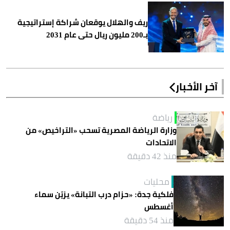
ريف والهلال يوقعان شراكة إستراتيجية
بـ200 مليون ريال حتى عام 2031
آخر الأخبار
رياضة
وزارة الرياضة المصرية تسحب «التراخيص» من
الاتحادات
منذ 42 دقيقة
محليات
فلكية جدة: «حزام درب التبانة» يزيّن سماء
أغسطس
منذ 54 دقيقة