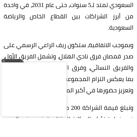
السعودي تمتد لـ5 سنوات، حتى عام 2031، في واحدة
من أبرز الشراكات بين القطاع الخاص والرياضة
السعودية.
وبموجب الاتفاقية، ستكون ريف الراعي الرسمي على
صدر قمصان فرق نادي الهلال، وتشمل الفريق الأول،
والفريق النسائي، وفرق الفئات السنية (الناشئين)،
بما يعكس التزام المجموعة بدعم الرياضة السعودية
وتعزيز حضورها في أكبر المحافل الرياضية.
وتبلغ قيمة الشراكة 200 مليون ريال على 5 سنوات،
في خطوة تؤكد المكانة المتنامية في ريف كإحدى
العلامات التجارية السعودية الرائدة، وسعيها إلى بناء