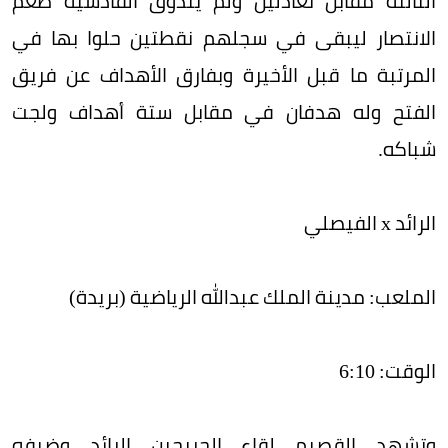
الثالثة مقابل تعادلين ولم يتذوق القادسية طعم
الانتصار ليبقى في سجلهم نقطتين حلوا بها في
المرتبة ما قبل الأخيرة وبفارق الأهداف عن فريق
الفتح وله هدفان في مقابل ستة أهداف ولجت
شباكه.
الرائد x الفيصلي
الملعب: مدينة الملك عبدالله الرياضية (بريدة)
الوقت: 6:10
وتشهد القصيم لقاء الجريحين الرائد وضيفه